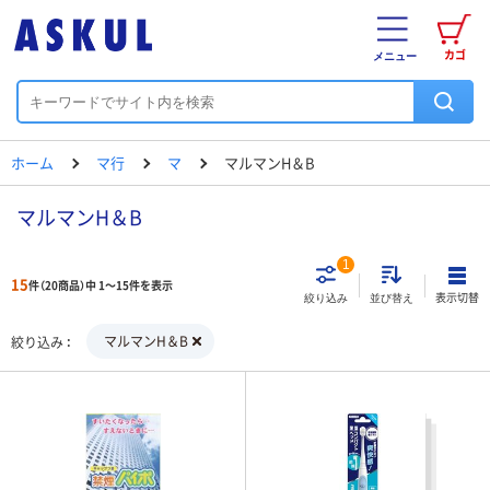
カゴ
メニュー
ホーム
マ行
マ
マルマンH＆B
マルマンH＆B
1
15
件（20商品）中 1～15件を表示
表示切替
絞り込み
並び替え
マルマンH＆B
絞り込み