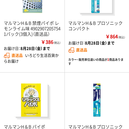
マルマンH＆B 禁煙パイポ レ
マルマンH＆B プロソニック
モンライム味 4902907205754
コンパクト
1パック(3個入)（直送品）
￥864
（税込）
￥386
お届け日：
8月28日（金）まで
（税込）
お届け日：
8月28日（金）まで
直送品
直送品
いろどり生活百貨か
カラー・販売単位違いの商品が
2
商品ありま
らお届け
す
マルマンH＆B パイポ
マルマンH＆B プロソニック