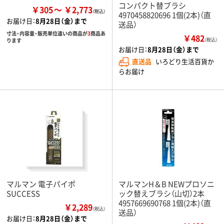
コンパクト替ブラシ
￥305
￥2,773
4970458820696 1個(2本)（直
お届け日：
8月28日（金）まで
送品）
寸法・内容量・販売単位違いの商品が
3
商品あ
￥482
ります
（税込）
お届け日：
8月28日（金）まで
直送品
いろどり生活百貨か
らお届け
マルマン 電子パイポ
マルマンH＆B NEWプロソニ
SUCCESS
ック替えブラシ（山切）2本
4957669690768 1個(2本)（直
￥2,289
（税込）
送品）
お届け日：
8月28日（金）まで