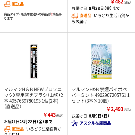
￥482
（税込）
直送品
お届け日：
8月28日（金）まで
商品タイプ・販売単位違いの商品が
2
商品あ
直送品
いろどり生活百貨か
ります
らお届け
マルマンH＆B NEWプロソニ
マルマンH&B 禁煙パイポペ
ックX専用替えブラシ（山切）2
パーミント 4902907205761 1
本 4957669780193 1個(2本)
セット(3本×10個)
（直送品）
￥2,493
（税込）
￥443
お届け日：
8月9日（日）
（税込）
お届け日：
8月28日（金）まで
アスクル在庫商品
直送品
いろどり生活百貨か
らお届け