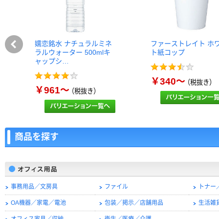
嬬恋銘水 ナチュラルミネ
ファーストレイト ホ
ラルウォーター 500mlキ
ト紙コップ
ャップシ…
￥340～
（税抜き）
￥961～
（税抜き）
商品を探す
事務用品／文房具
ファイル
トナー
OA機器／家電／電池
包装／掲示／店舗用品
生活雑