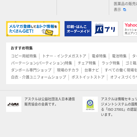
医薬品の販売
表示
おすすめ特集
コピー用紙特集
トナー・インクメガストア
電卓特集
電池特集
タ
パーテーション(パーティション)特集
チェア特集
ラック特集
ゴミ箱
ダンボール専門ショップ
現場のチカラ
台車ナビ
すべての働く現場
白衣・介護ユニフォームショップ
ポストイットストア
オフィスづくり
アスクルは公益社団法人日本通信
アスクルは情報セキュ
販売協会の会員です。
ジメントシステムの国
る「ISO 27001」の
います。