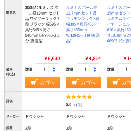
本商品：
ルミナス ポ
ルミナス ポール径
ルミナス ポ
ール径19mm セット
12.7mm セット品
25mm セット
商品名
品 ワイヤーラック 3
キッチンラック 3段
レミアムライ
段 ブラック 幅595×
幅305×奥行455×
イヤーシェル
奥行345×高さ
高さ465mm
610×奥行46
940mm BN9060-3 1
WH3045-3 1台（直送
さ1010mm Z
台（直送品）
品）
60903 1台（
￥6,630
￥4,814
￥14
数量
数量
数量
価格
(税込)
カゴへ
カゴへ
カ
評価
5.0
（
1件
）
ドウシシャ
ドウシシャ
ドウシシャ
メーカー
3段
3段
3段
段数