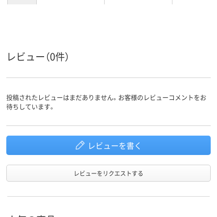
カラーグ
ブラック系
シルバー系
ゴールド系
ループ
約6kg
2.5kg
9.3kg
質量
レビュー（0件）
ラック（セット品／
ラック（セット品／
ラック（セッ
商品区分
本体）
本体）
本体）
投稿されたレビューはまだありません。お客様のレビューコメントをお
待ちしています。
レビューを書く
レビューをリクエストする