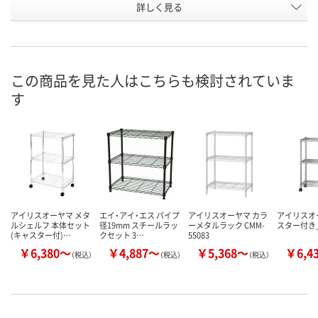
詳しく見る
4段
5段
3段
段数
お申込番
N221401
N221403
N221406
号
直送品
直送品
直送品
在庫
この商品を見た人はこちらも検討されていま
す
8月19日（水）まで
8月19日（水）まで
8月19日（水）
お届け日
数量
数量
数量
カゴへ
カゴへ
カ
アイリスオーヤマ メタ
エイ・アイ・エス パイプ
アイリスオーヤマ カラ
アイリスオ
ルシェルフ 本体セット
径19mm スチールラッ
ーメタルラック CMM-
スター付き_
(キャスター付)…
クセット 3…
55083
￥6,380～
￥4,887～
￥5,368～
￥6,4
（税込）
（税込）
（税込）