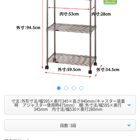
寸法：外形寸法/幅595×奥行345×高さ940mm（キャスター装着
時 アジャスター使用時475mm） 棚：外寸法/幅595×奥行
345mm 内寸法/幅530×奥行280mm
段数：3段