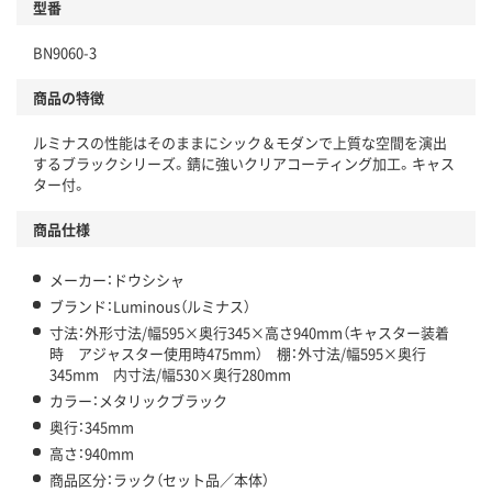
型番
BN9060-3
商品の特徴
ルミナスの性能はそのままにシック＆モダンで上質な空間を演出
するブラックシリーズ。錆に強いクリアコーティング加工。キャス
ター付。
商品仕様
メーカー：ドウシシャ
ブランド：Luminous（ルミナス）
寸法：外形寸法/幅595×奥行345×高さ940mm（キャスター装着
時 アジャスター使用時475mm） 棚：外寸法/幅595×奥行
345mm 内寸法/幅530×奥行280mm
カラー：メタリックブラック
奥行：345mm
高さ：940mm
商品区分：ラック（セット品／本体）