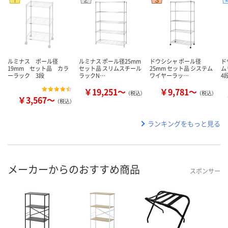
ルミナス ポール径
ルミナス ポール径25mm
ドウシシャ ポール径
ド
19mm セット品 カラ
セット品 スリムスチール
25mm セット品 システム
ム
ーラック 3段
ラックN…
ワイヤーラッ…
4
￥19,251～
￥9,781～
（税込）
（税込）
￥3,567～
（税込）
ランキングをもっと見る
メーカーからのおすすめ商品
スポンサー