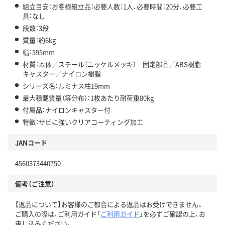
組立目安：お客様組立品：必要人数：1人、必要時間：20分、必要工
具：なし
段数：3段
質量：約6kg
幅：595mm
材質：本体／スチール（ニッケルメッキ） 固定部品／ABS樹脂
キャスター／ナイロン樹脂
シリーズ名：ルミナス柱19mm
最大積載質量（等分布）：1枚あたり耐荷重80kg
付属品：ナイロンキャスター付
特徴：サビに強いクリアコーティング加工
JANコード
4560373440750
備考（ご注意）
【返品について】お客様のご都合による返品はお受けできません。
ご購入の際は、ご利用ガイド「
ご利用ガイド
」を必ずご確認の上、お
申し込みください。