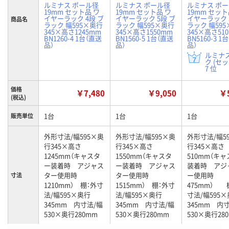
ルミナス ポール径
ルミナス ポール径
ルミナス ポ
19mm セット品 ワ
19mm セット品 ワ
19mm セット
イヤーラック 4段 ブ
イヤーラック 5段 ブ
イヤーラック 
商品名
ラック 幅595×奥行
ラック 幅595×奥行
ラック 幅59
345×高さ1245mm
345×高さ1550mm
345×高さ51
BN1260-4 1台（直送
BN1560-5 1台（直送
BN5160-3 1
品）
品）
品）
ルミナ
ク (セ
7 位
価格
￥7,480
￥9,050
￥5
(税込)
1台
1台
1台
販売単位
外形寸法/幅595×奥
外形寸法/幅595×奥
外形寸法/幅5
行345×高さ
行345×高さ
行345×高さ
1245mm（キャスタ
1550mm（キャスタ
510mm（キ
ー装着時 アジャス
ー装着時 アジャス
装着時 アジ
ター使用時
ター使用時
ー使用時
寸法
1210mm） 棚：外寸
1515mm） 棚：外寸
475mm） 
法/幅595×奥行
法/幅595×奥行
寸法/幅595
345mm 内寸法/幅
345mm 内寸法/幅
345mm 内
530×奥行280mm
530×奥行280mm
530×奥行28