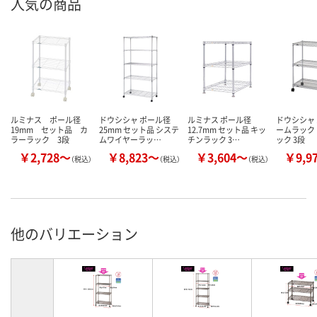
人気の商品
ルミナス ポール径
ドウシシャ ポール径
ルミナス ポール径
ドウシシャ
19mm セット品 カ
25mm セット品 システ
12.7mm セット品 キッ
ームラック
ラーラック 3段
ムワイヤーラッ…
チンラック 3…
ック 3段
￥2,728～
￥8,823～
￥3,604～
￥9,9
（税込）
（税込）
（税込）
他のバリエーション