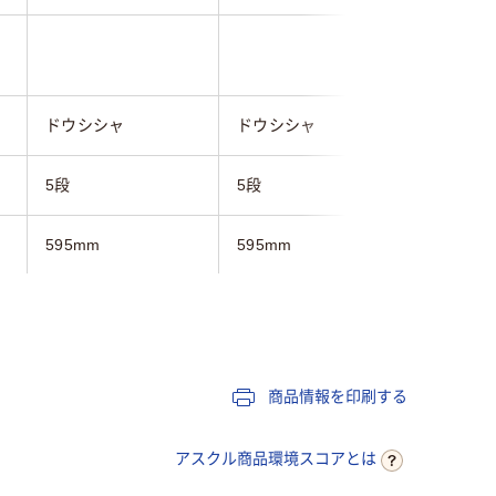
ドウシシャ
ドウシシャ
ドウシシ
5段
5段
5段
595mm
595mm
795mm
345mm
295mm
295mm
1550mm
1515mm
1515mm
商品情報を印刷する
シルバー系
ホワイト系
シルバー
アスクル商品環境スコアとは
本
ラック（セット品／本
ラック（セット品／本
ラック（