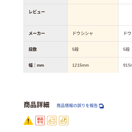
レビュー
メーカー
ドウシシャ
ドウ
段数
5段
5段
幅：mm
1215mm
915
奥行：mm
460mm
460
高さ：mm
1795mm
178
商品詳細
商品情報の誤りを報告
カラーグループ
シルバー系
シル
商品区分
ラック（セット品／本
ラッ