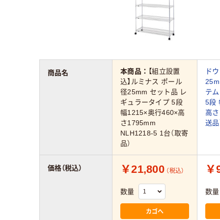
本商品：
【組立設置
ドウ
商品名
込】ルミナス ポール
25
径25mm セット品 レ
テム
ギュラータイプ 5段
5段 
幅1215×奥行460×高
高さ
さ1795mm
送品
NLH1218-5 1台（取寄
品）
￥21,800
￥9
価格（税込）
（税込）
数量
数量
カゴへ