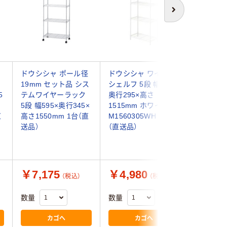
次へ
ドウシシャ ポール径
ドウシシャ ワイヤー
ルミナス
リ
19mm セット品 シス
シェルフ 5段 幅595×
19mm 
5
テムワイヤーラック
奥行295×高さ
トタイプ
5段 幅595×奥行345×
1515mm ホワイト
ック5段 
直
高さ1550mm 1台（直
M1560305WH 1台
295×高さ
送品）
（直送品）
IHS801
品）
￥7,175
￥4,980
￥19,
（税込）
（税込）
数量
数量
数量
カゴへ
カゴへ