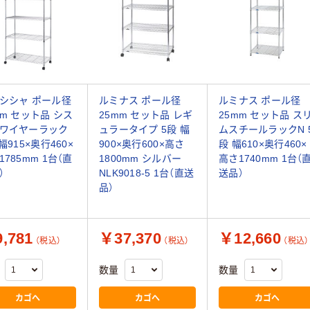
シシャ ポール径
ルミナス ポール径
ルミナス ポール径
mm セット品 シス
25mm セット品 レギ
25mm セット品 ス
ワイヤーラック
ュラータイプ 5段 幅
ムスチールラックN 
幅915×奥行460×
900×奥行600×高さ
段 幅610×奥行460×
1785mm 1台（直
1800mm シルバー
高さ1740mm 1台（
）
NLK9018-5 1台（直送
送品）
品）
,781
￥37,370
￥12,660
（税込）
（税込）
（税込）
数量
数量
カゴへ
カゴへ
カゴへ