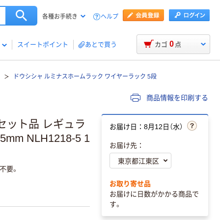
ヘルプ
各種お手続き
0
スイートポイント
あとで買う
カゴ
点
ドウシシャ ルミナスホームラック ワイヤーラック 5段
商品情報を印刷する
 セット品 レギュラ
お届け日：8月12日（水）
m NLH1218-5 1
お届け先：
不要。
お取り寄せ品
お届けに日数がかかる商品で
す。