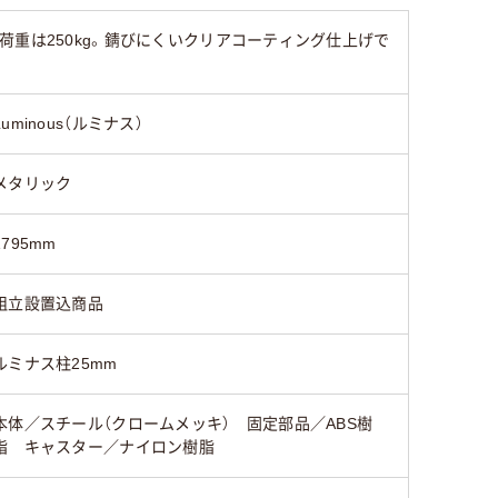
体）
体）
体）
重は250kg。錆びにくいクリアコーティング仕上げで
Luminous（ルミナス）
メタリック
1795mm
組立設置込商品
ルミナス柱25mm
本体／スチール（クロームメッキ） 固定部品／ABS樹
脂 キャスター／ナイロン樹脂