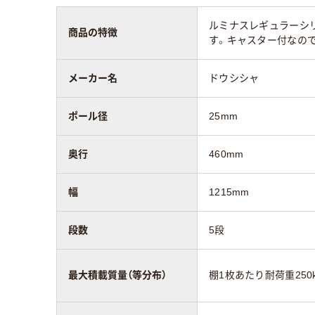
体）
体）
ルミナスレギュラーシリ
商品の特徴
す。キャスター付なの
メーカー名
ドウシシャ
ポール径
25mm
奥行
460mm
幅
1215mm
段数
5段
最大積載質量（等分布）
棚1枚あたり耐荷重250