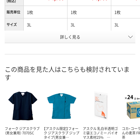
(税込)
1枚
1枚
1枚
販売単位
3L
3L
3L
サイズ
詳しく見る
サックス
セレニティ
ダークグレー
カラー
お申込番
4270229
N224595
4270381
号
この商品を見た人はこちらも検討されていま
直送品
直送品
直送品
在庫
す
8月20日（木）まで
8月25日（火）まで
8月20日（木）
お届け日
数量
数量
数量
カゴへ
カゴへ
カ
フォーク ジアスクラブ
【アスクル限定】フォー
アスクル 乳白半透明ゴ
コカ・コーラ
（男女兼用） 7070SC
ク ジアスクラブ ジップ
ミ袋エコノミー バイオ
んの麦茶 F
タイプ(男女兼…
マス素材25% …
茶