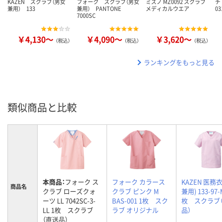
KAZEN スクラブ（男女
フォーク スクラブ（男女
ミズノ MZ0092 スクラブ
チ
兼用） 133
兼用） PANTONE
メディカルウエア
03
7000SC
￥4,130～
￥4,090～
￥3,620～
（税込）
（税込）
（税込）
ランキングをもっと見る
類似商品と比較
本商品：
フォーク ス
フォーク カラース
KAZEN 医務
商品名
クラブ ローズクォ
クラブ ピンク M
兼用) 133-97-
ーツ LL 7042SC-3-
BAS-001 1枚 スク
枚 スクラブ
LL 1枚 スクラブ
ラブ オリジナル
品）
（直送品）