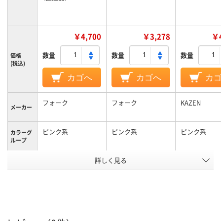
￥4,700
￥3,278
￥4
数量
数量
数量
価格
(税込)
カゴへ
カゴへ
カ
フォーク
フォーク
KAZEN
メーカー
ピンク系
ピンク系
ピンク系
カラーグ
ループ
詳しく見る
LL
M
M
サイズ
男女兼用
男女兼用
男女兼用
対象
アスクル
商品環境
25
スコア