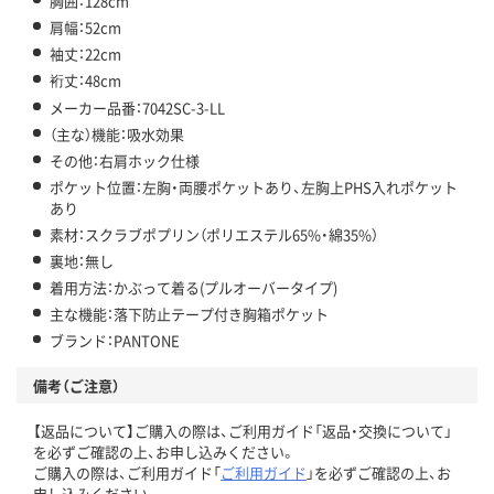
胸囲：128cm
肩幅：52cm
袖丈：22cm
裄丈：48cm
メーカー品番：7042SC-3-LL
（主な）機能：吸水効果
その他：右肩ホック仕様
ポケット位置：左胸・両腰ポケットあり、左胸上PHS入れポケット
あり
素材：スクラブポプリン（ポリエステル65%・綿35%）
裏地：無し
着用方法：かぶって着る(プルオーバータイプ)
主な機能：落下防止テープ付き胸箱ポケット
ブランド：PANTONE
備考（ご注意）
【返品について】ご購入の際は、ご利用ガイド「返品・交換について」
を必ずご確認の上、お申し込みください。
ご購入の際は、ご利用ガイド「
ご利用ガイド
」を必ずご確認の上、お
申し込みください。