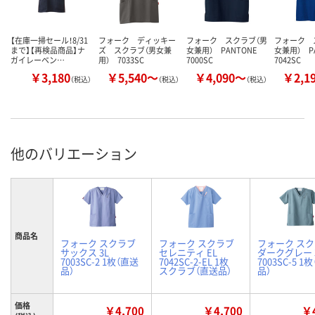
【在庫一掃セール！8/31
フォーク ディッキー
フォーク スクラブ（男
フォーク 
まで】【再検品商品】ナ
ズ スクラブ（男女兼
女兼用） PANTONE
女兼用） P
ガイレーベン…
用） 7033SC
7000SC
7042SC
￥3,180
￥5,540～
￥4,090～
￥2,1
（税込）
（税込）
（税込）
他のバリエーション
商品名
フォーク スクラブ
フォーク スクラブ
フォーク ス
サックス 3L
セレニティ EL
ダークグレー 
7003SC-2 1枚（直送
7042SC-2-EL 1枚
7003SC-5 1
品）
スクラブ（直送品）
品）
価格
￥4,700
￥4,700
￥4