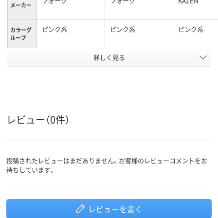
フォーク
フォーク
KAZEN
メーカー
ピンク系
ピンク系
ピンク系
カラーグ
ループ
詳しく見る
M
M
M
サイズ
男女兼用
男女兼用
男女兼用
対象
ポリエステル100％
素材
アスクル
レビュー（0件）
商品環境
25
25
スコア
投稿されたレビューはまだありません。お客様のレビューコメントをお
待ちしています。
レビューを書く