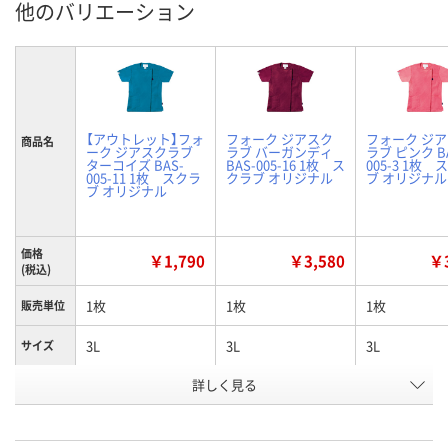
他のバリエーション
【アウトレット】フォ
フォーク ジアスク
フォーク ジ
商品名
ーク ジアスクラブ
ラブ バーガンディ
ラブ ピンク B
ターコイズ BAS-
BAS-005-16 1枚 ス
005-3 1枚 
005-11 1枚 スクラ
クラブ オリジナル
ブ オリジナル
ブ オリジナル
価格
￥1,790
￥3,580
￥3
(税込)
1枚
1枚
1枚
販売単位
3L
3L
3L
サイズ
詳しく見る
ターコイズ
バーガンディ
ピンク
カラー
お申込番
X738914
X738901
X738886
号