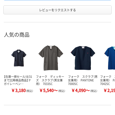
レビューをリクエストする
人気の商品
【在庫一掃セール！8/31
フォーク ディッキー
フォーク スクラブ（男
フォーク 
まで】【再検品商品】ナ
ズ スクラブ（男女兼
女兼用） PANTONE
女兼用） P
ガイレーベン…
用） 7033SC
7000SC
7042SC
￥3,180
￥5,540～
￥4,090～
￥2,1
（税込）
（税込）
（税込）