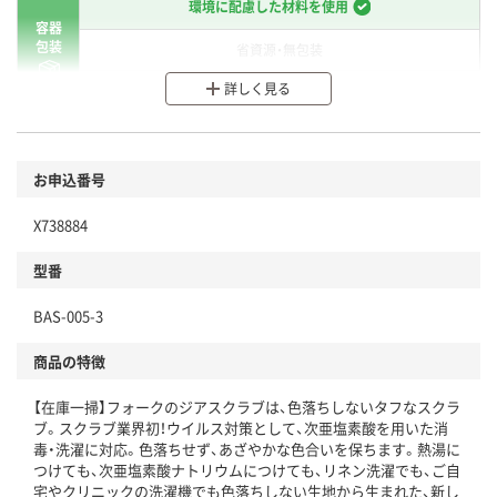
環境に配慮した材料を使用
容器
包装
省資源・無包装
詳しく見る
分別・リサイクルしやすい設計
環境に配慮した材料を使用
商品
お申込番号
本体
省資源・省エネ・節水
X738884
分別・リサイクルしやすい設計
型番
独自の回収スキームがある
BAS-005-3
仕組
アスクルで資源循環している
商品の特徴
温室効果ガスなどの削減
【在庫一掃】フォークのジアスクラブは、色落ちしないタフなスクラ
この商品の環境配慮ポイントです。下記商品詳細「
ブ。スクラブ業界初！ウイルス対策として、次亜塩素酸を用いた消
アスクル商品環境スコア詳細／加点項目
」で確認できます。
毒・洗濯に対応。色落ちせず、あざやかな色合いを保ちます。熱湯に
つけても、次亜塩素酸ナトリウムにつけても、リネン洗濯でも、ご自
宅やクリニックの洗濯機でも色落ちしない生地から生まれた、新し