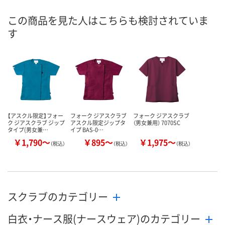
入荷待ち
6点
あり
在庫
この商品を見た人はこちらも検討されていま
す
8月9日（日）
8月9日（日）
お届け日
数量
数量
お取り扱い終了しま
した
カゴへ
カ
【アスクル限定】フォー
フォーク ジアスクラブ
フォーク ジアスクラブ
ク ジアスクラブ ジップ
アスクル限定ジップタ
（男女兼用） 7070SC
タイプ(男女兼…
イプ BAS-0…
￥1,790～
￥895～
￥1,975～
（税込）
（税込）
（税込）
スクラブのカテゴリー
白衣・ナース服(ナースウェア)のカテゴリー