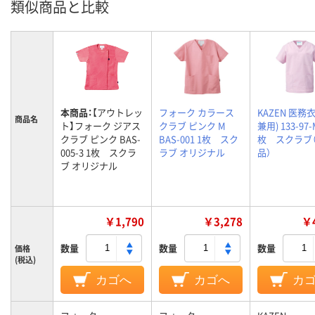
類似商品と比較
本商品：
【アウトレッ
フォーク カラース
KAZEN 医務
商品名
ト】フォーク ジアス
クラブ ピンク M
兼用) 133-97-
クラブ ピンク BAS-
BAS-001 1枚 スク
枚 スクラブ
005-3 1枚 スクラ
ラブ オリジナル
品）
ブ オリジナル
￥1,790
￥3,278
￥4
数量
数量
数量
価格
(税込)
カゴへ
カゴへ
カ