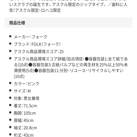
いスクラブの誕生です。アスクル限定のジップタイプ。 ／歯科に人
気！アスクル限定・ロハコ限定
商品仕様
メーカー：フォーク
ブランド：FOLK（フォーク）
アスクル商品環境スコア：25
アスクル商品環境スコア詳細/加点項目：●容器包装1:全て紙であ
る(10点)●容器包装3:古紙パルプなどの再生材を25％以上50％未
満使用(5点)●容器包装11:分別・リユース・リサイクルしやすい
(10点)
カラー：ピンク
サイズ：M
対象：男女兼用
着丈：71.5cm
胸囲：105cm
肩幅：45cm
袖丈：20.8cm
裄丈：43cm