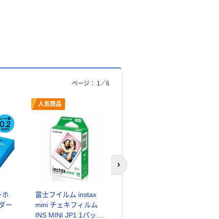
ページ：
1
／
6
人気商品
オリジナル
次のスライドへ
ーホ
富士フイルム instax
ゴミ袋 エコノミータ
ンダー
mini チェキフィルム
イプ 乳白半透明 高密
INS MINI JP1 1パック
度タイプ 詰替用 バイ