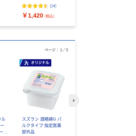
（10枚入り）
オマス素材10％配合
(
14
)
￥1,420
￥616~
（税込）
（税込）
ページ：
1
／
3
オリジナル
人気商品
次のスライドへ
ラル
スズラン 酒精綿G バ
サントリー 天然水 ミ
ー
ルクタイプ 指定医薬
ネラルウォーター ペ
シール
部外品
ットボトル