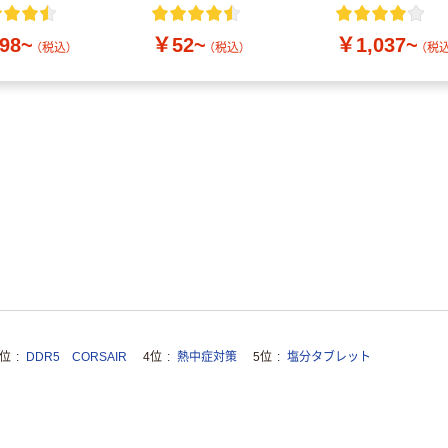
付き／2Lラベル
10本
98~
￥52~
￥1,037~
（税込）
（税込）
（税込
3位
DDR5 CORSAIR
4位
熱中症対策
5位
塩分タブレット