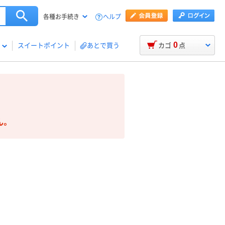
ヘルプ
各種お手続き
0
スイートポイント
あとで買う
カゴ
点
ん。