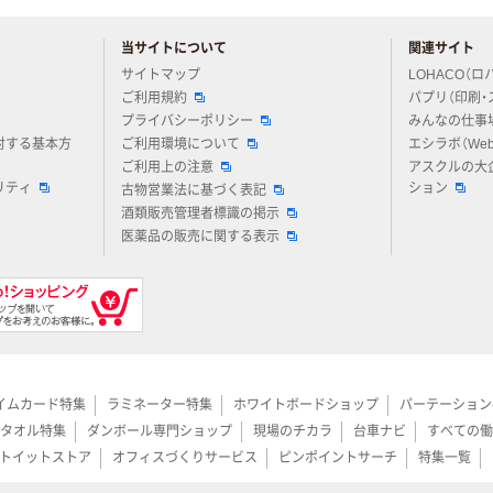
当サイトについて
関連サイト
アスクルについてお気軽にご質問ください
サイトマップ
LOHACO（ロ
ご利用規約
パプリ（印刷・
プライバシーポリシー
みんなの仕事
対する基本方
ご利用環境について
エシラボ（We
ご利用上の注意
アスクルの大
リティ
ション
古物営業法に基づく表記
酒類販売管理者標識の掲示
医薬品の販売に関する表示
イムカード特集
ラミネーター特集
ホワイトボードショップ
パーテーション
タオル特集
ダンボール専門ショップ
現場のチカラ
台車ナビ
すべての働
トイットストア
オフィスづくりサービス
ピンポイントサーチ
特集一覧