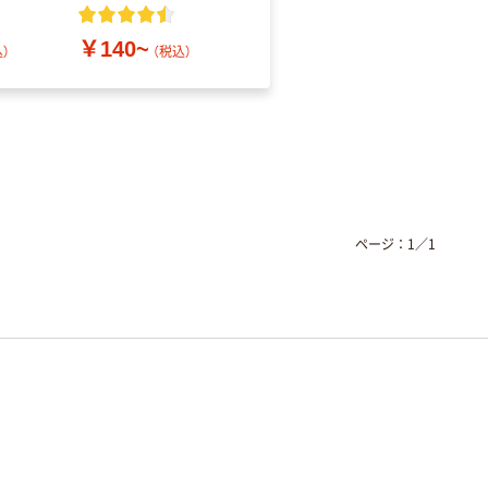
レス
￥140~
￥686~
）
（税込）
（税込）
ページ：
1
／
1