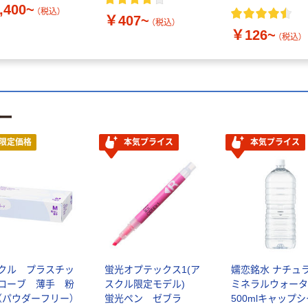
,400~
（税込）
￥407~
（税込）
￥126~
（税込）
ー
限定価格
本気プライス
本気プライス
クル プラスチッ
蛍光オプテックス1(ア
嬬恋銘水 ナチュ
ローブ 薄手 粉
スクル限定モデル)
ミネラルウォータ
（パウダーフリー）
蛍光ペン ゼブラ
500mlキャップ