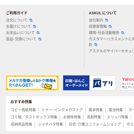
ご利用ガイド
ASKUL について
注文について
会社案内
お届けについて
投資家情報
お支払いについて
環境・社会活動報告
返品・交換について
カスタマーハラスメントに
針
アスクルのサイバーセキュ
おすすめ特集
コピー用紙特集
トナー・インクメガストア
電卓特集
電池特集
タ
ゴミ箱／ダストボックス特集
お掃除特集
洗剤特集
スリッパ特集
収納用品特集
シャチハタ特集
白衣・介護ユニフォームショップ
ポス