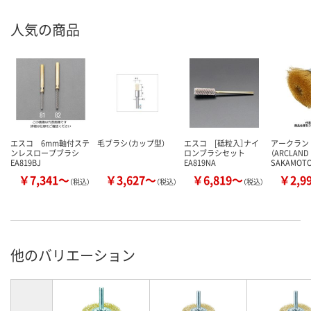
人気の商品
エスコ 6mm軸付ステ
毛ブラシ（カップ型）
エスコ [砥粒入］ナイ
アークラン
ンレスロープブラシ
ロンブラシセット
（ARCLAND
EA819BJ
EA819NA
SAKAMOT
￥7,341～
￥3,627～
￥6,819～
￥2,9
（税込）
（税込）
（税込）
他のバリエーション