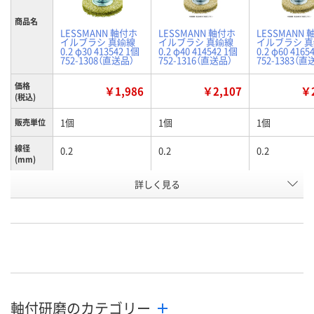
商品名
LESSMANN 軸付ホ
LESSMANN 軸付ホ
LESSMANN
イルブラシ 真鍮線
イルブラシ 真鍮線
イルブラシ 
0.2 φ30 413542 1個
0.2 φ40 414542 1個
0.2 φ60 4165
752-1308（直送品）
752-1316（直送品）
752-1383（直
価格
￥1,986
￥2,107
￥2
(税込)
1個
1個
1個
販売単位
線径
0.2
0.2
0.2
(mm)
金具径
詳しく見る
18
22
26
(mm)
お申込番
N255577
N250824
N250952
号
あり
あり
あり
在庫
8月12日（水）
8月12日（水）
8月12日（水）
お届け日
軸付研磨のカテゴリー