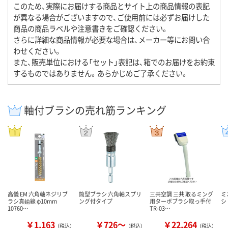
このため、実際にお届けする商品とサイト上の商品情報の表記
が異なる場合がございますので、ご使用前には必ずお届けした
商品の商品ラベルや注意書きをご確認ください。
さらに詳細な商品情報が必要な場合は、メーカー等にお問い合
わせください。
また、販売単位における「セット」表記は、箱でのお届けをお約束
するものではありません。あらかじめご了承ください。
軸付ブラシの売れ筋ランキング
高儀 EM 六角軸ネジリブ
筒型ブラシ 六角軸スプリ
三共空調 三共 取るミング
ミ
ラシ真鍮線 φ10mm
ング付タイプ
用ターボブラシ取っ手付
シ
10760…
TR-03…
￥1,163
￥726～
￥22,264
（税込）
（税込）
（税込）