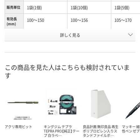
1袋(1個)
1袋(10個)
1袋(5個)
販売単位
有効長
100～150
100～156
105～170
(mm)
お申込番
詳しく見る
N245990
N261156
K960603
号
あり
あり
わずか
在庫
8月10日（月）
8月10日（月）
8月10日（月）
お届け日
この商品を見た人はこちらも検討されていま
す
数量
数量
数量
カゴへ
カゴへ
カ
アクリ専用ビット
キングジム テプラ
良品計画 無印良品 再生
マッキー 細
TEPRA PRO【純正】テー
ポリプロピレン入りス
性ペン ゼ
プ 白ラベ…
タンドファイルボ…