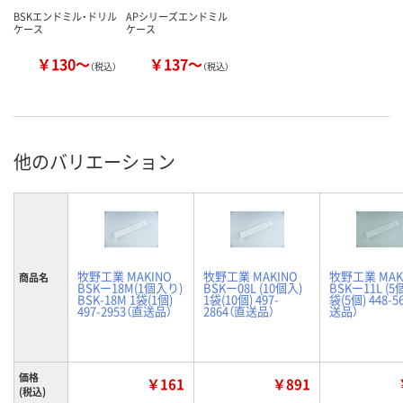
BSKエンドミル・ドリル
APシリーズエンドミル
ケース
ケース
￥130～
￥137～
（税込）
（税込）
他のバリエーション
牧野工業 MAKINO
牧野工業 MAKINO
牧野工業 MAK
商品名
BSKー18M(1個入り)
BSKー08L (10個入)
BSKー11L (5
BSK-18M 1袋(1個)
1袋(10個) 497-
袋(5個) 448-5
497-2953（直送品）
2864（直送品）
送品）
価格
￥161
￥891
(税込)