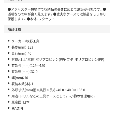
●アジャスター機構付で収納品の長さに応じて調節が可能です。●
透明なので中が良く見えます。●丈夫なケースで収納品をしっかり
保護します。●本体、フタセット
商品仕様
メーカー：牧野工業
長さ(mm)：133
奥行(mm)：40
材質/仕上：本体：ポリプロピレン(PP)・フタ：ポリプロピレン(PP)
有効長(mm)：125～150
有効径(mm)：32.0
幅(mm)：40
収納本数(本)：1
外形寸法(mm)幅×奥行×長さ：40.0×40.0×133.0
用途：ドリルなどの工具ケースとして。・小物の管理用に。
原産国：日本
色：透明