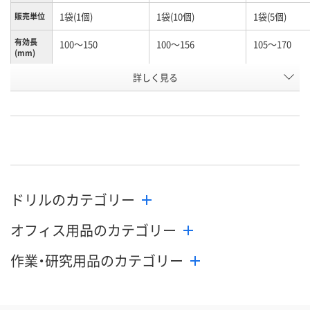
1袋(1個)
1袋(10個)
1袋(5個)
販売単位
有効長
100～150
100～156
105～170
(mm)
お申込番
詳しく見る
N245990
N261156
K960603
号
あり
あり
わずか
在庫
8月12日（水）
8月12日（水）
8月12日（水）
お届け日
数量
数量
数量
ドリルのカテゴリー
カゴへ
カゴへ
カ
オフィス用品のカテゴリー
作業・研究用品のカテゴリー