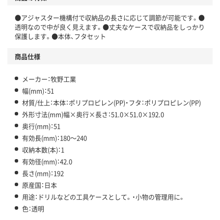
●アジャスター機構付で収納品の長さに応じて調節が可能です。●
透明なので中が良く見えます。●丈夫なケースで収納品をしっかり
保護します。●本体、フタセット
商品仕様
メーカー：牧野工業
幅(mm)：51
材質/仕上：本体：ポリプロピレン(PP)・フタ：ポリプロピレン(PP)
外形寸法(mm)幅×奥行×長さ：51.0×51.0×192.0
奥行(mm)：51
有効長(mm)：180～240
収納本数(本)：1
有効径(mm)：42.0
長さ(mm)：192
原産国：日本
用途：ドリルなどの工具ケースとして。・小物の管理用に。
色：透明