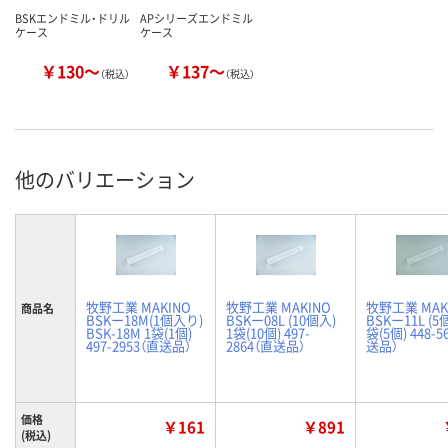
BSKエンドミル・ドリル
APシリーズエンドミル
ケース
ケース
￥130～
￥137～
（税込）
（税込）
他のバリエーション
牧野工業 MAKINO
牧野工業 MAKINO
牧野工業 MAK
商品名
BSKー18M(1個入り)
BSKー08L (10個入)
BSKー11L (5
BSK-18M 1袋(1個)
1袋(10個) 497-
袋(5個) 448-5
497-2953（直送品）
2864（直送品）
送品）
価格
￥161
￥891
(税込)