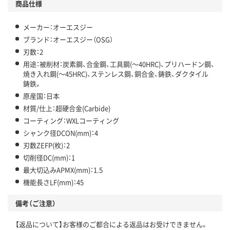
商品仕様
メーカー：オーエスジー
ブランド：オーエスジー（OSG）
刃数：2
用途：被削材：炭素鋼、合金鋼、工具鋼(～40HRC)、プリハードン鋼、
焼き入れ鋼(～45HRC)、ステンレス鋼、銅合金、鋳鉄、ダクタイル
鋳鉄。
原産国：日本
材質/仕上：超硬合金(Carbide)
コーティング：WXLコーティング
シャンク径DCON(mm)：4
刃数ZEFP(枚)：2
切削径DC(mm)：1
最大切込みAPMX(mm)：1.5
機能長さLF(mm)：45
備考（ご注意）
【返品について】お客様のご都合による返品はお受けできません。