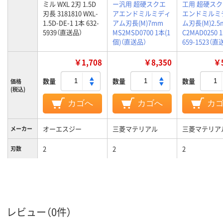
ミル WXL 2刃 1.5D
ー汎用 超硬スクエ
工用 超硬ス
刃長 3181810 WXL-
アエンドミルミディ
エンドミルミ
1.5D-DE-1 1本 632-
アム刃長(M)7mm
ム刃長(M)2.5
5939（直送品）
MS2MSD0700 1本(1
C2MAD0250 
個)（直送品）
659-1523（直
￥1,708
￥8,350
￥5
数量
数量
数量
価格
(税込)
カゴへ
カゴへ
カ
オーエスジー
三菱マテリアル
三菱マテリア
メーカー
2
2
2
刃数
レビュー（0件）