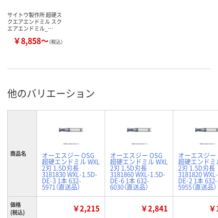
サイトウ製作所 超硬ス
クエアエンドミル スク
エアエンドミル_…
￥8,858～
（税込）
他のバリエーション
商品名
オーエスジー OSG
オーエスジー OSG
オーエスジー 
超硬エンドミル WXL
超硬エンドミル WXL
超硬エンドミル
2刃 1.5D刃長
2刃 1.5D刃長
2刃 1.5D刃長
3181830 WXL-1.5D-
3181860 WXL-1.5D-
3181820 WXL-
DE-3 1本 632-
DE-6 1本 632-
DE-2 1本 632-
5971（直送品）
6030（直送品）
5955（直送品）
価格
￥2,215
￥2,841
￥1
(税込)