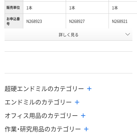
1本
1本
1本
販売単位
お申込番
N268923
N268927
N268921
号
詳しく見る
わずか
わずか
わずか
在庫
8月10日（月）
8月10日（月）
8月10日（月）
お届け日
数量
数量
数量
カゴへ
カゴへ
カ
超硬エンドミルのカテゴリー
エンドミルのカテゴリー
オフィス用品のカテゴリー
作業・研究用品のカテゴリー