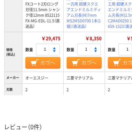
FXコート2刃ロング
ー汎用 超硬スクエ
工用 超硬ス
刃径11.5mm シャン
アエンドミルミディ
エンドミルミ
ク径12mm 8522115
アム刃長(M)7mm
ム刃長(M)2.5
FX-MG-EDL-11.5（直
MS2MSD0700 1本(1
C2MAD0250 
送品）
個)（直送品）
659-1523（直
￥29,475
￥8,350
￥5
数量
数量
数量
価格
(税込)
カゴへ
カゴへ
カ
オーエスジー
三菱マテリアル
三菱マテリア
メーカー
2
2
2
刃数
レビュー（0件）