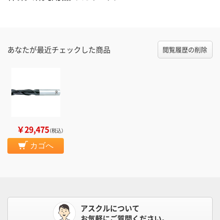
数量
数量
数量
カゴへ
カゴへ
カ
あなたが最近チェックした商品
閲覧履歴の削除
￥29,475
（税込）
カゴへ
アスクルについて
お気軽にご質問ください。