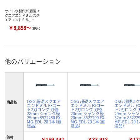
サイトウ製作所 超硬ス
クエアエンドミル スク
エアエンドミル_…
￥8,858～
（税込）
他のバリエーション
OSG 超硬スクエア
OSG 超硬スクエア
OSG 超硬ス
商品名
エンドミル FXコー
エンドミル FXコー
エンドミル F
ト2刃ロング 刃径
ト2刃ロング 刃径
ト2刃ロング 
28mm シャンク径
20mm シャンク径
29mm シャ
25mm 8522280 FX-
20mm 8522200 FX-
32mm 852229
MG-EDL-28 1本（直
MG-EDL-20 1本（直
MG-EDL-29 
送品）
送品）
送品）
価格
￥159,392
￥87,918
￥173