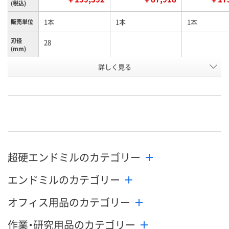
(税込)
1本
1本
1本
販売単位
刃径
28
(mm)
シャンク
詳しく見る
25
径(mm)
被削材：炭素鋼、合金
被削材：炭素鋼、合金
被削材：炭素鋼
鋼、工具鋼(～
鋼、工具鋼(～
鋼、工具鋼(～
40HRC)、プリハード
40HRC)、プリハード
40HRC)、プ
ン鋼(～45HRC)、焼き
ン鋼(～45HRC)、焼き
ン鋼(～45HR
用途
入れ鋼(～45HRC)、鋳
入れ鋼(～45HRC)、鋳
入れ鋼(～45H
鉄、ダクタイル鋳鉄
鉄、ダクタイル鋳鉄
鉄、ダクタイ
(～350HB)。
(～350HB)。
(～350HB)。
超硬エンドミルのカテゴリー
お申込番
N287098
6797238
N287207
エンドミルのカテゴリー
号
わずか
わずか
わずか
在庫
オフィス用品のカテゴリー
8月10日（月）
8月10日（月）
8月10日（月）
お届け日
作業・研究用品のカテゴリー