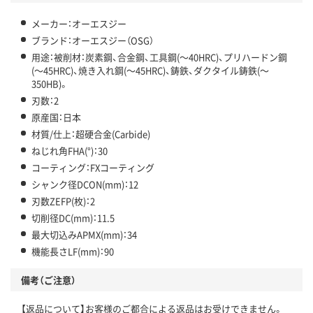
メーカー：オーエスジー
ブランド：オーエスジー（OSG）
用途：被削材：炭素鋼、合金鋼、工具鋼(～40HRC)、プリハードン鋼
(～45HRC)、焼き入れ鋼(～45HRC)、鋳鉄、ダクタイル鋳鉄(～
350HB)。
刃数：2
原産国：日本
材質/仕上：超硬合金(Carbide)
ねじれ角FHA(°)：30
コーティング：FXコーティング
シャンク径DCON(mm)：12
刃数ZEFP(枚)：2
切削径DC(mm)：11.5
最大切込みAPMX(mm)：34
機能長さLF(mm)：90
備考（ご注意）
【返品について】お客様のご都合による返品はお受けできません。