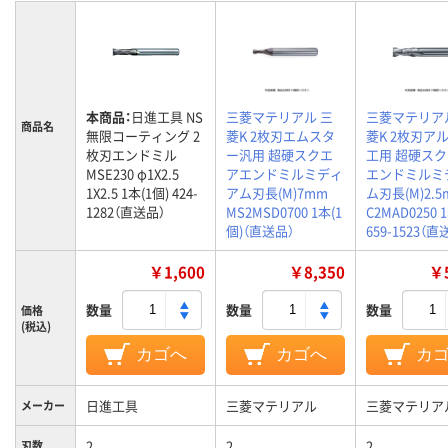
本商品：
日進工具 NS
三菱マテリアル 三
三菱マテリア
商品名
無限コーティング 2
菱K 2枚刃エムスタ
菱K 2枚刃ア
枚刃エンドミル
ー汎用 超硬スクエ
工用 超硬ス
MSE230 φ1X2.5
アエンドミルミディ
エンドミルミ
1X2.5 1本(1個) 424-
アム刃長(M)7mm
ム刃長(M)2.5
1282（直送品）
MS2MSD0700 1本(1
C2MAD0250 
個)（直送品）
659-1523（直
￥1,600
￥8,350
￥5
数量
数量
数量
価格
(税込)
カゴへ
カゴへ
カ
日進工具
三菱マテリアル
三菱マテリア
メーカー
2
2
2
刃数