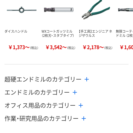
数量
数量
数量
カゴへ
カゴへ
カ
ダイスハンドル
WXコートガッツミル
【手工具】エンジニア ネ
無限コーテ
（2枚刃・スタブタイプ）
ジザウルス
ドミル （2枚
￥1,373～
￥3,542～
￥2,178～
￥1,6
（税込）
（税込）
（税込）
超硬エンドミルのカテゴリー
エンドミルのカテゴリー
オフィス用品のカテゴリー
作業・研究用品のカテゴリー