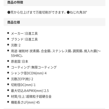
商品の特徴
●荒から仕上げまで万能切削ができます。●ねじれ角30°
商品仕様
メーカー：日進工具
ブランド：日進工具
刃数：2
用途：被削材：炭素鋼、合金鋼、ステンレス鋼、調質鋼、焼入れ鋼(～
55HRC)。
原産国：日本
コーティング：無限コーティング
シャンク径DCON(mm)：4
刃数ZEFP(枚)：2
切削径DC(mm)：1
最大切込みAPMX(mm)：2.5
材質/仕上：超微粒子超硬合金
機能長さLF(mm)：45