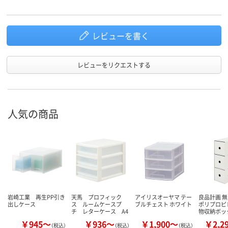
レビューを書く
レビューをリクエストする
人気の商品
岩崎工業 再生PP引き
天馬 プロフィック
アイリスオーヤマ テー
良品計画 無
出しケース
ス ルームケースプ
ブルチェスト ホワイト
ポリプロピ
チ レターケース A4
物収納ボッ
￥945～
￥936～
￥1,900～
￥2,2
（税込）
（税込）
（税込）