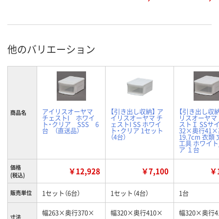
他のバリエーション
アイリスオーヤマ
【引き出し収納】 ア
【引き出し収
商品名
チェストI ホワイ
イリスオーヤマ チ
リスオーヤマ
ト・クリア SSS 6
ェストI SS ホワイ
ストＩ SSサ
台 （直送品）
ト・クリア 1セット
32×奥行41
（4台）
19.7cm 衣類
工具 ホワイト
ア １台
価格
￥12,928
￥7,100
￥1
(税込)
1セット（6台）
1セット（4台）
1台
販売単位
幅263×奥行370×
幅320×奥行410×
幅320×奥行4
寸法