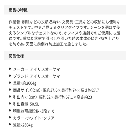
商品の特徴
作業着・制服などの衣類収納や、文房具・工具などの収納にも便利な
チェストです。中身が見えるクリアタイプです。シーンを選ばず使
えるシンプルなチェストなので、オフィスや店舗でのご使用にも最
適です。重ねた状態で引出しを引いた時の本体の傾き・持ち上がり
を防ぐ為、天面に前倒れ防止加工を施しました。
商品仕様
メーカー：アイリスオーヤマ
ブランド：アイリスオーヤマ
重量：約2604g
商品サイズ（cm）：幅約37.6×奥行約74×高さ約27.7
引出内寸（cm）：幅約32×奥行約67.1×高さ約23
引出容量：50.5L
積重ね可能段数：3段まで
カラー：ホワイト・クリア
質量：2604g