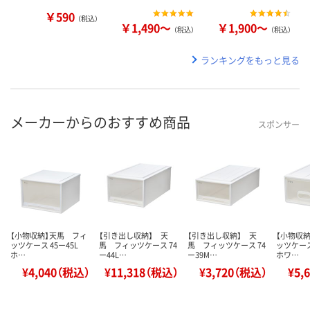
￥590
（税込）
￥1,490～
￥1,900～
（税込）
（税込）
ランキングをもっと見る
メーカーからのおすすめ商品
スポンサー
【小物収納】天馬 フィ
【引き出し収納】 天
【引き出し収納】 天
【小物収
ッツケース 45ー45L
馬 フィッツケース 74
馬 フィッツケース 74
ッツケース
ホ…
ー44L…
ー39M…
ホワ…
¥4,040（税込）
¥11,318（税込）
¥3,720（税込）
¥5,