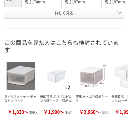
高さ174mm
高さ197mm
高さ197mm
詳しく見る
ホワイト・クリア
ホワイト・クリア
ホワイト・ク
カラー
お申込番
N281816
N283655
AX27351
号
直送品
6点
あり
在庫
この商品を見た人はこちらも検討されていま
す
8月26日（水）まで
8月11日（火）
8月11日（火）
お届け日
数量
数量
数量
カゴへ
カゴへ
カ
アイリスオーヤマ チェ
無印良品 ポリプロピレ
天馬 たっぷり収納ケー
無印良品 
スト ホワイト
ン衣装ケース 引出式
ス
ンクローゼ
￥1,830～
￥1,990～
￥2,960～
￥1,9
（税込）
（税込）
（税込）