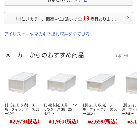
LOHACOでのご注文
13
「寸法」「カラー」「販売単位」 違いで 全
商品あります。
アイリスオーヤマの引き出し収納を全て見る
メーカーからのおすすめ商品
スポンサー
【引き出し収納】 天
【小物収納】天馬 フィ
【引き出し収納】 天
【引き出
馬 フィッツケース 53
ッツケース 36ー25
馬 フィッツケース 53
馬 フィッ
ー30M…
ホワ…
ー30S…
ー30L…
¥2,979（税込）
¥1,960（税込）
¥2,659（税込）
¥3,