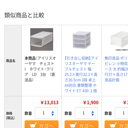
類似商品と比較
本商品：
アイリスオ
【引き出し収納】アイ
無印良品 ポ
商品名
ーヤマ チェスト
リスオーヤマ テー
ピレン 小物
I ホワイト・クリ
ブルチェスト 幅
ース 大 約幅2
ア LD 3台 （直
25.2×奥行32.2×高
行37×高さ17
送品）
さ26.5cm 3段 卓上
良品計画
A4対応 書類整理 ホ
ワイト ET-430 １個
￥13,013
￥1,900
￥1
数量
数量
数量
価格
(税込)
カゴへ
カゴへ
カ