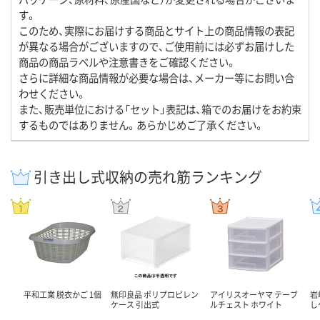
す。
このため、実際にお届けする商品とサイト上の商品情報の表記
が異なる場合がございますので、ご使用前には必ずお届けした
商品の商品ラベルや注意書きをご確認ください。
さらに詳細な商品情報が必要な場合は、メーカー等にお問い合
わせください。
また、販売単位における「セット」表記は、箱でのお届けをお約束
するものではありません。あらかじめご了承ください。
引き出し式収納の売れ筋ランキング
平和工業 脱衣かご 1個
無印良品 ポリプロピレン
アイリスオーヤマ テーブ
岩
ケース 引出式
ルチェスト ホワイト
し