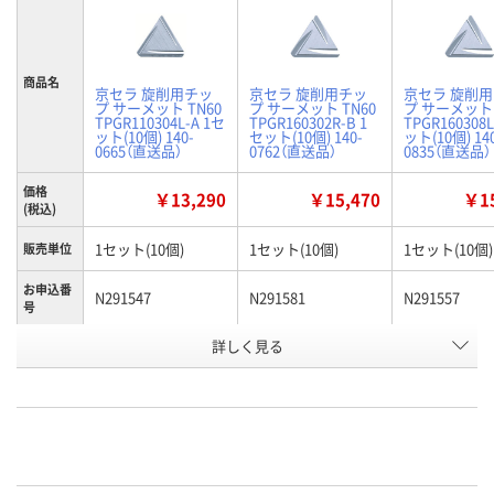
商品名
京セラ 旋削用チッ
京セラ 旋削用チッ
京セラ 旋削
プ サーメット TN60
プ サーメット TN60
プ サーメット 
TPGR110304L-A 1セ
TPGR160302R-B 1
TPGR160308L
ット(10個) 140-
セット(10個) 140-
ット(10個) 14
0665（直送品）
0762（直送品）
0835（直送品）
価格
￥13,290
￥15,470
￥15
(税込)
1セット(10個)
1セット(10個)
1セット(10個)
販売単位
お申込番
N291547
N291581
N291557
号
詳しく見る
わずか
わずか
わずか
在庫
8月12日（水）
8月12日（水）
8月12日（水）
お届け日
数量
数量
数量