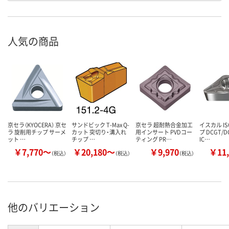
人気の商品
京セラ（KYOCERA） 京セ
サンドビック T-Max Q-
京セラ 超耐熱合金加工
イスカル I
ラ 旋削用チップ サーメ
カット 突切り・溝入れ
用インサート PVDコー
プ DCGT/
ット …
チップ …
ティング PR…
IC…
￥7,770～
￥20,180～
￥9,970
￥11,
（税込）
（税込）
（税込）
他のバリエーション