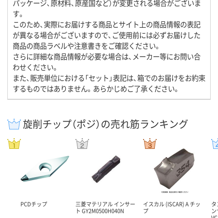
パッケージ、原材料、原産国など）が変更される場合がございま
す。
このため、実際にお届けする商品とサイト上の商品情報の表記
が異なる場合がございますので、ご使用前には必ずお届けした
商品の商品ラベルや注意書きをご確認ください。
さらに詳細な商品情報が必要な場合は、メーカー等にお問い合
わせください。
また、販売単位における「セット」表記は、箱でのお届けをお約束
するものではありません。あらかじめご了承ください。
旋削チップ（ポジ）の売れ筋ランキング
PCDチップ
三菱マテリアル インサー
イスカル (ISCAR) A チッ
タ
ト GY2M0500H040N
プ
ン
V