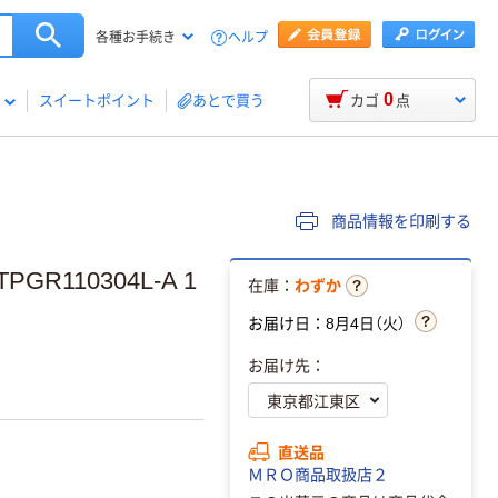
ヘルプ
各種お手続き
0
スイートポイント
あとで買う
カゴ
点
商品情報を印刷する
R110304L-A 1
在庫：
わずか
お届け日：8月4日（火）
お届け先：
直送品
ＭＲＯ商品取扱店２