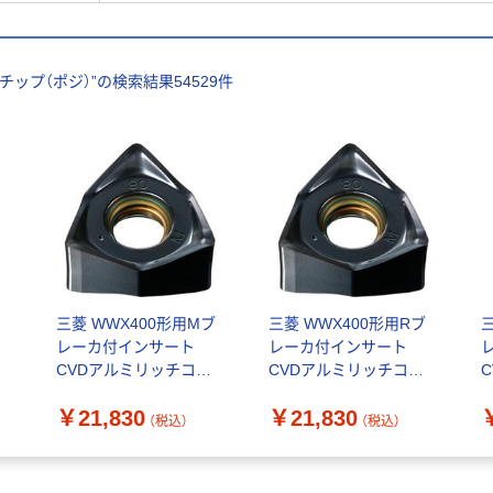
チップ（ポジ）
”の検索結果
54529
件
三菱 WWX400形用Mブ
三菱 WWX400形用Rブ
レーカ付インサート
レーカ付インサート
CVDアルミリッチコー
CVDアルミリッチコー
ティング MV1030
ティング MV1030
テ
￥21,830
￥21,830
6NMU1409080PNER-
6NMU1409200PNER-
6
（税込）
（税込）
M（直送品）
R（直送品）