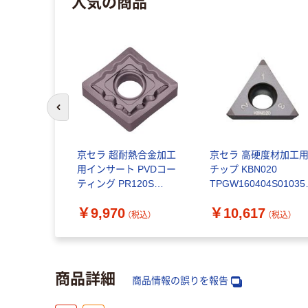
人気の商品
前のスライドへ
京セラ 超耐熱合金加工
京セラ 高硬度材加工
用インサート PVDコー
チップ KBN020
ティング PR120S
TPGW160404S01035
CNMG120408TK 1セッ
ET 1個 473-2192（直
￥9,970
￥10,617
ト(10個) 558-2658（直
品）
（税込）
（税込）
送品）
商品詳細
商品情報の誤りを報告