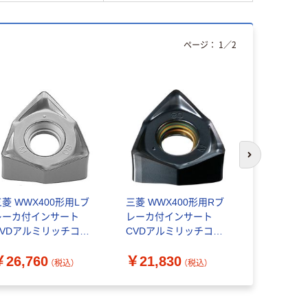
ページ：
1
／
2
次のスライド
三菱 WWX400形用Lブ
三菱 WWX400形用Rブ
三菱 WWX
レーカ付インサート
レーカ付インサート
レーカ付イ
CVDアルミリッチコー
CVDアルミリッチコー
CVDアル
ィング MV1030
ティング MV1030
ティング MV
￥26,760
￥21,830
￥21,83
NGU1409040PNER-
6NMU1409160PNER-
6NMU1409
（税込）
（税込）
M（直送品）
R（直送品）
R（直送品）