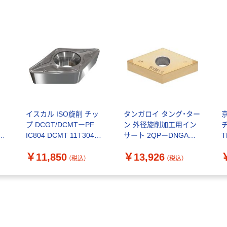
用
イスカル ISO旋削 チッ
タンガロイ タング・ター
プ DCGT/DCMTーPF
ン 外径旋削加工用イン
チ
M
IC804 DCMT 11T304-
サート 2QPーDNGA
T
送
PF 1セット(10個) 340-
BR35F 2QP-
E
￥11,850
￥13,926
4854（直送品）
DNGA150604HC 1セッ
品
（税込）
（税込）
ト(2個)（直送品）