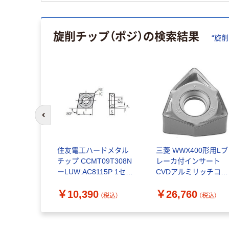
旋削チップ（ポジ）
の検索結果
“
旋削
前のスライドへ
00形用Mブ
住友電工ハードメタル
三菱 WWX400形用Lブ
ンサート
チップ CCMT09T308N
レーカ付インサート
リッチコー
ーLUW:AC8115P 1セッ
CVDアルミリッチコー
1030
ト(10ケ)（直送品）
ティング MV1030
￥10,390
￥26,760
60PNER-
6NGU1409080PNER-
（税込）
（税込）
（税込）
L（直送品）