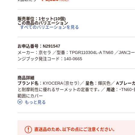
販売単位：1セット(10個)
この商品のバリエーション
すべてのバリエーションを見る
お申込番号：N291547
メーカー：京セラ
／型番：TPGR110304L-A TN60
／JANコード
ンジブック発注コード：140-0665
商品詳細
ブランド名
KYOCERA（京セラ）
／
呈色
輝灰色
／
Aブレー
と耐摩耗性に優れるサーメットの定番です。
／
用途
・TN6
範囲にカバー
もっと見る
直送品のため、以下の点にご注意ください。