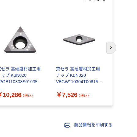
次のスライド
京セラ 高硬度材加工用
京セラ 高硬度材加工用
京セラ 超
ップ KBN020
チップ KBN020
用インサート
PGB110308S01035M
VBGW110304T00815M
ティング PR
T 1個 473-3692（直送
E 1個 473-2114（直送
VNMG160
￥10,286
￥7,526
￥12,25
）
品）
ト(10個) 5
（税込）
（税込）
送品）
商品情報を印刷する