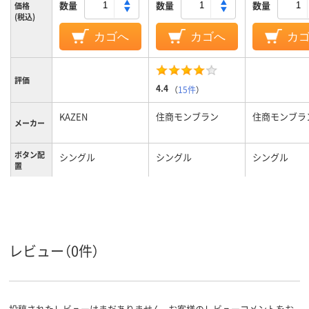
数量
数量
数量
価格
(税込)
カゴへ
カゴへ
カ
評価
4.4
（
15件
）
KAZEN
住商モンブラン
住商モンブラ
メーカー
ボタン配
シングル
シングル
シングル
置
カラーグ
グリーン系
ホワイト系
ホワイト系
ループ
M
M
L
サイズ
レビュー（0件）
女性用
レディス
レディス
対象
投稿されたレビューはまだありません。お客様のレビューコメントをお