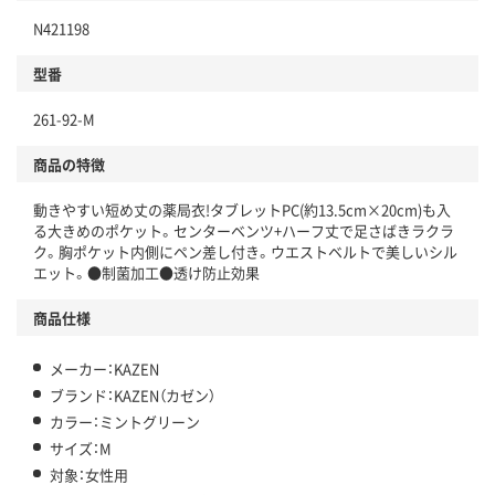
N421198
型番
261-92-M
商品の特徴
動きやすい短め丈の薬局衣!タブレットPC(約13.5cm×20cm)も入
る大きめのポケット。センターベンツ+ハーフ丈で足さばきラクラ
ク。胸ポケット内側にペン差し付き。ウエストベルトで美しいシル
エット。●制菌加工●透け防止効果
商品仕様
メーカー：KAZEN
ブランド：KAZEN（カゼン）
カラー：ミントグリーン
サイズ：M
対象：女性用