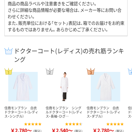
商品の商品ラベルや注意書きをご確認ください。
さらに詳細な商品情報が必要な場合は、メーカー等にお問い合
わせください。
また、販売単位における「セット」表記は、箱でのお届けをお約束
するものではありません。あらかじめご了承ください。
ドクターコート(レディス)の売れ筋ランキ
ング
住商モンブラン 白衣
住商モンブラン シング
住商モンブラン 白衣
住
ドクターコート（レディ
ルドクターコート(レディ
ドクターコート（レディ
ド
ス・シングル）
ス・長袖・ひざ…
ス・ダブル）
ス
￥2,780～
￥2,540～
￥2,780～
（税込）
（税込）
（税込）