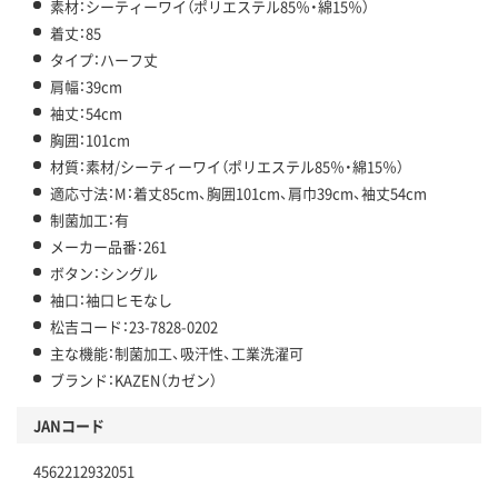
素材：シーティーワイ（ポリエステル85％・綿15％）
着丈：85
タイプ：ハーフ丈
肩幅：39cm
袖丈：54cm
胸囲：101cm
材質：素材/シーティーワイ（ポリエステル85％・綿15％）
適応寸法：M：着丈85cm、胸囲101cm、肩巾39cm、袖丈54cm
制菌加工：有
メーカー品番：261
ボタン：シングル
袖口：袖口ヒモなし
松吉コード：23-7828-0202
主な機能：制菌加工、吸汗性、工業洗濯可
ブランド：KAZEN（カゼン）
JANコード
4562212932051