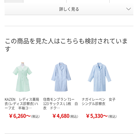
詳しく見る
オフホワイト
クリーム
サックスブル
カラー
お申込番
1119094
N421205
1119085
号
8点
あり
在庫
この商品を見た人はこちらも検討されていま
す
8月13日（木）
8月13日（木）
お届け日
数量
数量
在庫切れです
（次回入荷日未定）
カゴへ
カ
KAZEN レディス薬局
住商モンブラン 71ー
ナガイレーベン 女子
衣（レディス診察衣）ハ
123 サックス L 1枚 白
シングル診察衣
ーフ丈 半袖コ…
衣 ドク…
￥6,260～
￥4,680
￥5,330～
（税込）
（税込）
（税込）