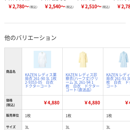
￥2,780～
￥2,540～
￥2,510～
￥2,7
（税込）
（税込）
（税込）
他のバリエーション
商品名
KAZEN レディス薬
KAZEN レディス診
KAZEN レデ
局衣 261-90 3L 1枚
察衣(ハーフ丈)クリ
局衣 261-91 3
2-9353-05 白衣
ーム 3L 261-94 1
枚 白衣 ド
ドクターコート
枚 白衣 ドクター
コート
コート（直送品）
価格
￥4,880
￥4,880
￥4
(税込)
1枚
1枚
1枚
販売単位
3L
3L
3L
サイズ