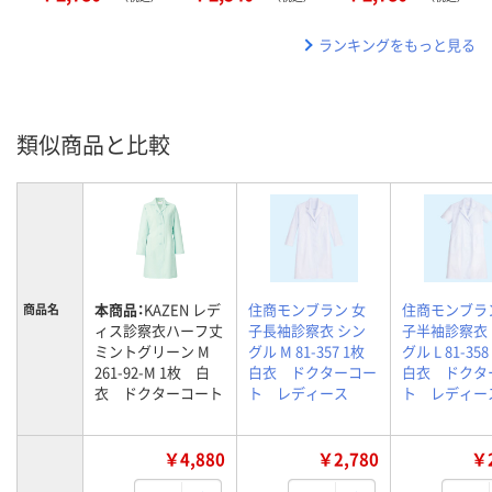
ランキングをもっと見る
類似商品と比較
本商品：
KAZEN レデ
住商モンブラン 女
住商モンブラ
商品名
ィス診察衣ハーフ丈
子長袖診察衣 シン
子半袖診察衣
ミントグリーン M
グル M 81-357 1枚
グル L 81-3
261-92-M 1枚 白
白衣 ドクターコー
白衣 ドクタ
衣 ドクターコート
ト レディース
ト レディー
￥4,880
￥2,780
￥2