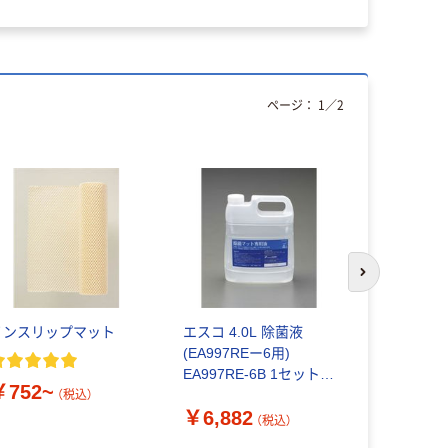
ページ：
1
／
2
次のスライド
ノンスリップマット
エスコ 4.0L 除菌液
スティッキ
(EA997REー6用)
粘着タイプ
EA997RE-6B 1セット(3
￥752~
￥2,387
個)（直送品）
（税込）
￥6,882
（税込）