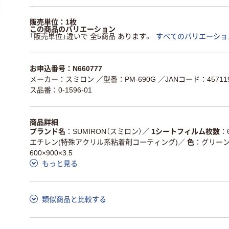
販売単位：1枚
この商品のバリエーション
「販売単位」違いで 全5商品 あります。
すべてのバリエーショ
お申込番号：N660777
メーカー：スミロン
／型番：PM-690G
／JANコード：457119
ス品番：0-1596-01
商品詳細
ブランド名
SUMIRON（スミロン）
／
1シートフィルム枚数
エチレン(特殊アクリル系粘着剤コーティング)
／
色
グリー
600×900×3.5
もっと見る
類似商品と比較する