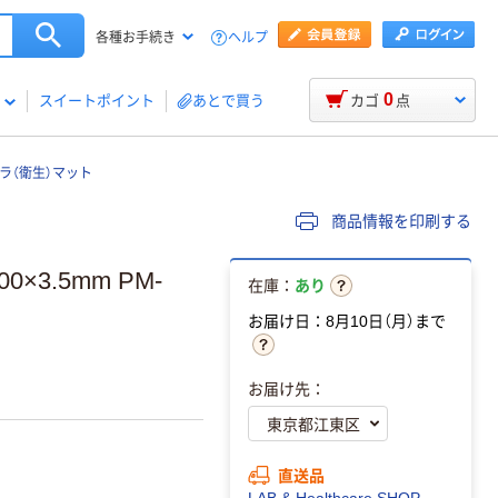
ヘルプ
各種お手続き
0
スイートポイント
あとで買う
カゴ
点
ラ（衛生）マット
商品情報を印刷する
×3.5mm PM-
在庫：
あり
お届け日：8月10日（月）まで
お届け先：
直送品
LAB & Healthcare SHOP