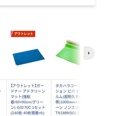
アウトレット
次へ
【アウトレット】ガー
タカハラコーポレー
テラモト
ッ
ドナー アドクリーン
ション ビバ ビバフィ
マット 45
マット(強粘
ルム(超耐久歩行
MR-039-
着/60×90cm/グリー
帯)1000mm×3m グリ
409-66
ン) G3270C 1セット
ーン ノンスリップ
(240枚:40枚積層×6)
TN188NSGL3 1巻