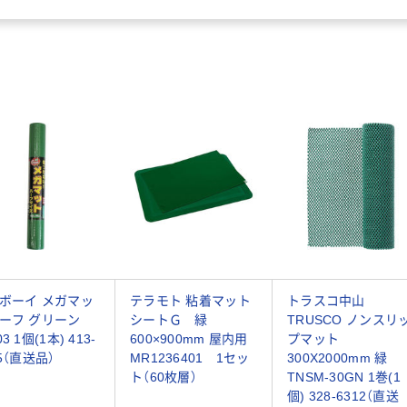
ボーイ メガマッ
テラモト 粘着マット
トラスコ中山
ーフ グリーン
シートＧ 緑
TRUSCO ノンスリ
3 1個(1本) 413-
600×900mm 屋内用
プマット
55（直送品）
MR1236401 1セッ
300X2000mm 緑
ト（60枚層）
TNSM-30GN 1巻(1
個) 328-6312（直送