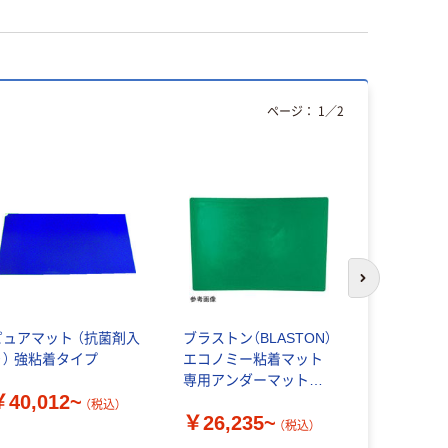
ページ：
1
／
2
次のスライド
ピュアマット （抗菌剤入
ブラストン（BLASTON）
スミロン 
り） 強粘着タイプ
エコノミー粘着マット
PM-6120
専用アンダーマット
819-9190
￥40,012~
KNV
（税込）
￥26,235~
￥55,66
（税込）