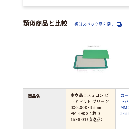
類似商品と比較
類似スペック品を探す
本商品：
スミロン ピ
カー
商品名
ュアマット グリーン
トハ
600×900×3.5mm
MM0
PM-690G 1枚 0-
34
1596-01（直送品）