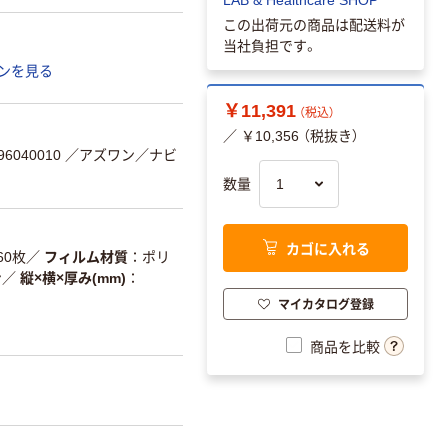
この出荷元の商品は配送料が
当社負担です。
ンを見る
￥11,391
（税込）
／ ￥10,356 （税抜き）
6040010
／アズワン／ナビ
数量
カゴに入れる
60枚
／
フィルム材質
ポリ
ン
／
縦×横×厚み(mm)
マイカタログ登録
商品を比較