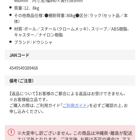
460mm 内寸法/幅840×奥行385mm
質量：12．8kg
その他商品仕様：●棚耐荷重：80kg●区分：ラック（セット品／本
体）
材質：ポール／スチール（クロームメッキ）、スリーブ／ABS樹脂、
キャスター／ナイロン樹脂
ブランド：ドウシシャ
JANコード
4549549389468
備考（ご注意）
【返品について】お客様のご都合による返品はお受けできません。
※お客様組立品です。
ご購入の際は、ご利用ガイド「
ご利用ガイド
」を必ずご確認の上、お
申し込みください。
※大変申し訳ございません。この商品は沖縄県・離島が配送
エリア外となります。ご注文後、お届け不可の場合は、アス