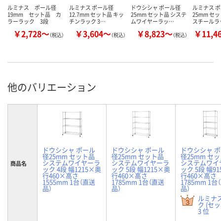
ルミナス ポール径
ルミナス ポール径
ドウシシャ ポール径
ルミナス 
19mm セット品 カ
12.7mm セット品 キッ
25mm セット品 システ
25mm セ
ラーラック 3段
チンラック 3…
ムワイヤーラッ…
スチールラ
￥2,728～
￥3,604～
￥8,823～
￥11,4
（税込）
（税込）
（税込）
他のバリエーション
ドウシシャ ポール
ドウシシャ ポール
ドウシシャ 
径25mm セット品
径25mm セット品
径25mm セ
システムワイヤーラ
システムワイヤーラ
システムワイ
商品名
ック 4段 幅1215×奥
ック 5段 幅1215×奥
ック 5段 幅9
行460×高さ
行460×高さ
行460×高さ
1555mm 1台（直送
1785mm 1台（直送
1785mm 1台
品）
品）
品）
ルミナ
ク (セ
3 位