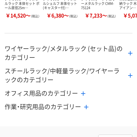
ルラック 本体セット ポ
ルシェルフ 本体セット
ーメタルラック CMM-
納ラック 木
ール直径25m…
(キャスター付)…
75124
アイアン…
￥14,520～
￥6,380～
￥7,233～
￥5,0
（税込）
（税込）
（税込）
ワイヤーラック/メタルラック (セット品)の
カテゴリー
スチールラック/中軽量ラック/ワイヤーラ
ックのカテゴリー
オフィス用品のカテゴリー
作業・研究用品のカテゴリー