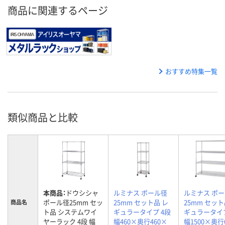
商品に関連するページ
おすすめ特集一覧
類似商品と比較
本商品：
ドウシシャ
ルミナス ポール径
ルミナス ポ
ポール径25mm セッ
25mm セット品 レ
25mm セット
商品名
ト品 システムワイ
ギュラータイプ 4段
ギュラータイプ
ヤーラック 4段 幅
幅460×奥行460×
幅1500×奥行