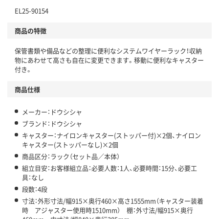
EL25-90154
商品の特徴
保管書類や備品などの整理に便利なシステムワイヤーラック！収納
物にあわせて高さも自在に変更できます。移動に便利なキャスター
付き。
商品仕様
メーカー：ドウシシャ
ブランド：ドウシシャ
キャスター：ナイロンキャスター(ストッパー付)×2個、ナイロン
キャスター(ストッパーなし)×2個
商品区分：ラック（セット品／本体）
組立目安：お客様組立品：必要人数：1人、必要時間：15分、必要工
具：なし
段数：4段
寸法：外形寸法/幅915×奥行460×高さ1555mm（キャスター装着
時 アジャスター使用時1510mm） 棚：外寸法/幅915×奥行