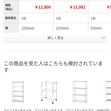
価格
￥12,800
￥13,982
￥9
(税込)
1台
1台
1台
販売単位
1215mm
1215mm
915mm
幅
詳しく見る
4段
5段
5段
段数
お申込番
N675263
N675264
N675267
号
直送品
直送品
直送品
在庫
この商品を見た人はこちらも検討されていま
す
8月20日（木）まで
8月20日（木）まで
8月20日（木）
お届け日
数量
数量
数量
カゴへ
カゴへ
カ
アイリスオーヤマ メタ
アイリスオーヤマ メタ
アイリスオーヤマ カラ
YAMAZEN