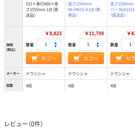
915×奥行460×高
高さ1565mm
高さ1500mm
さ1555mm 1台（直
NLH4615-4 1台（取
バー NLK1515
送品）
寄品）
（直送品）
￥8,823
￥11,790
￥42
数量
数量
数量
価格
(税込)
カゴへ
カゴへ
カ
ドウシシャ
ドウシシャ
ドウシシャ
メーカー
4段
4段
4段
段数
カラーグ
シルバー系
シルバー系
シルバー系
ループ
12．8kg
11．9kg
質量
レビュー（0件）
ラック（セット品／
ラック（セット品／
ラック（セッ
商品区分
本体）
本体）
本体）