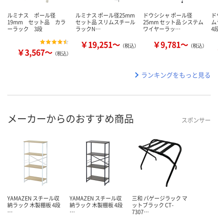
ルミナス ポール径
ルミナス ポール径25mm
ドウシシャ ポール径
ド
19mm セット品 カラ
セット品 スリムスチール
25mm セット品 システム
ム
ーラック 3段
ラックN…
ワイヤーラッ…
4
￥19,251～
￥9,781～
（税込）
（税込）
￥3,567～
（税込）
ランキングをもっと見る
メーカーからのおすすめ商品
スポンサー
YAMAZEN スチール収
YAMAZEN スチール収
三和 バゲージラック マ
納ラック 木製棚板 4段
納ラック 木製棚板 4段
ットブラック CT-
…
…
7307…