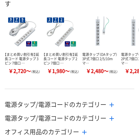
す
【まとめ買い割引有】延
【まとめ買い割引有】延
電源タップ（OAタップ）
電源タップ（
長コード 電源タップ 3
長コード 電源タップ 2
3P式 7個口 2/5/10m
2P式 7個口 
ピン 7個口 …
ピン 7個口 …
マ…
マ…
￥2,720～
￥1,980～
￥2,480～
￥2,2
（税込）
（税込）
（税込）
電源タップ/電源コードのカテゴリー
電源タップ/電源コードのカテゴリー
オフィス用品のカテゴリー