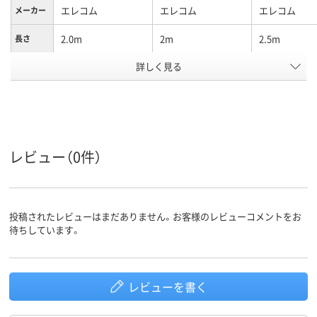
エレコム
エレコム
エレコム
メーカー
2.0m
2m
2.5m
長さ
プラグ形
詳しく見る
ストレート型
スイング型
ストレート型
状
コンセン
3P(3ピン)タイプ
2P(2ピン)タイプ
3P(3ピン)タ
ト形状
USBポー
無
無
無
ト数
レビュー（0件）
カラーグ
ホワイト系
ホワイト系
ホワイト系
ループ
アスクル
商品環境
投稿されたレビューはまだありません。お客様のレビューコメントをお
スコア
待ちしています。
レビューを書く