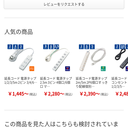
レビューをリクエストする
人気の商品
延長コード 電源タップ
延長コード 電源タップ
延長コード電源タップ
延長コード
1/2/3/5m 2ピン 3/4/6…
2.5m 3ピン 4個口/6個
2m/5m 2P6個口すっき
コンセント 
口 マ…
り配線個別…
1/2/3/5…
￥1,445～
￥2,280～
￥2,390～
￥2,4
（税込）
（税込）
（税込）
この商品を見た人はこちらも検討されていま