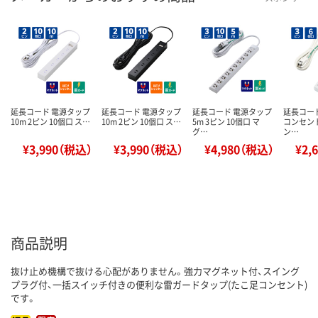
延長コード 電源タップ
延長コード 電源タップ
延長コード 電源タップ
延長コー
10m 2ピン 10個口 ス…
10m 2ピン 10個口 ス…
5m 3ピン 10個口 マ
コンセント 
グ…
ン…
¥3,990（税込）
¥3,990（税込）
¥4,980（税込）
¥2,
商品説明
抜け止め機構で抜ける心配がありません。強力マグネット付、スイング
プラグ付、一括スイッチ付きの便利な雷ガードタップ(たこ足コンセント)
です。