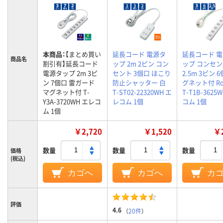
本商品：
【まとめ買い
延長コード 電源タ
延長コード 
商品名
割引有】延長コード
ップ 2m 2ピン コン
ップ コンセ
電源タップ 2m 3ピ
セント 3個口 ほこり
2.5m 3ピン 
ン 7個口 雷ガード
防止シャッター 白
グネット付 Ro
マグネット付 T-
T-ST02-22320WH エ
T-T1B-3625
Y3A-3720WH エレコ
レコム 1個
コム 1個
ム 1個
￥2,720
￥1,520
￥2
数量
数量
数量
価格
(税込)
カゴへ
カゴへ
カ
評価
4.6
（
20件
）