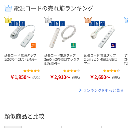
電源コードの売れ筋ランキング
延長コード 電源タップ
延長コード電源タップ
延長コード 電源タップ
ヤ
1/2/3/5m 2ピン 3/4/6…
2m/5m 2P6個口すっきり
2.5m 3ピン 4個口/6個口
コ
配線個別…
マ…
Y0
￥1,950～
￥2,910～
￥2,690～
（税込）
（税込）
（税込）
ランキングをもっと見る
類似商品と比較