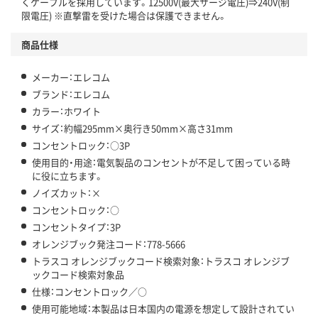
くケーブルを採用しています。12500V(最大サージ電圧)⇒240V(制
限電圧) ※直撃雷を受けた場合は保護できません。
商品仕様
メーカー：エレコム
ブランド：エレコム
カラー：ホワイト
サイズ：約幅295mm×奥行き50mm×高さ31mm
コンセントロック：○3P
使用目的・用途：電気製品のコンセントが不足して困っている時
に役に立ちます。
ノイズカット：×
コンセントロック：○
コンセントタイプ：3P
オレンジブック発注コード：778-5666
トラスコ オレンジブックコード検索対象：トラスコ オレンジブ
ックコード検索対象品
仕様：コンセントロック／○
使用可能地域：本製品は日本国内の電源を想定して設計されてい