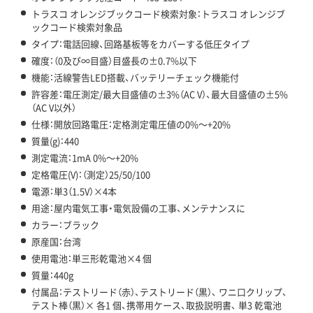
トラスコ オレンジブックコード検索対象：トラスコ オレンジブ
ックコード検索対象品
タイプ：電話回線、回路基板等をカバーする低圧タイプ
確度：（0及び∞目盛）目盛長の±0.7%以下
機能：活線警告LED搭載、バッテリーチェック機能付
許容差：電圧測定/最大目盛値の±3%（AC V）、最大目盛値の±5%
（AC V以外）
仕様：開放回路電圧：定格測定電圧値の0%～+20%
質量(g)：440
測定電流：1mA 0%～+20%
定格電圧(V)：（測定）25/50/100
電源：単3（1.5V）×4本
用途：屋内電気工事・電気設備の工事、メンテナンスに
カラー：ブラック
原産国：台湾
使用電池：単三形乾電池×4 個
質量：440g
付属品：テストリード（赤）、テストリード（黒）、 ワニ口クリップ、
テスト棒（黒）× 各1 個、携帯用ケース、取扱説明書、 単3 乾電池