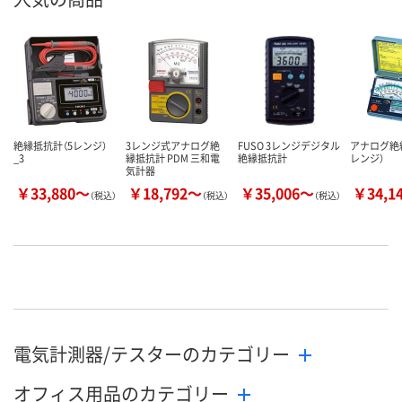
絶縁抵抗計（5レンジ）
3レンジ式アナログ絶
FUSO 3レンジデジタル
アナログ絶
_3
縁抵抗計 PDM 三和電
絶縁抵抗計
レンジ）
気計器
￥33,880～
￥18,792～
￥35,006～
￥34,1
（税込）
（税込）
（税込）
電気計測器/テスターのカテゴリー
オフィス用品のカテゴリー