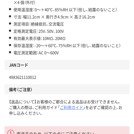
×4 個（外付）
使用温湿度：0～＋40℃、85％RH 以下（但し、結露のないこと）
寸法：幅11.2cm × 奥行き4.9cm × 高さ16.2cm
測定項目：絶縁抵抗、交流電圧
定格測定電圧：25V、50V、100V
有効最大表示値：10MΩ、20MΩ
保存温湿度：-20～＋60℃、75％RH 以下（但し、結露のないこと）
電圧測定範囲：AC 0～600V
JANコード
4983621110012
備考（ご注意）
【返品について】お客様のご都合による返品はお受けできません。
ご購入の際は、ご利用ガイド「
ご利用ガイド
」を必ずご確認の上、お
申し込みください。
直送品のため、以下の点にご注意ください。