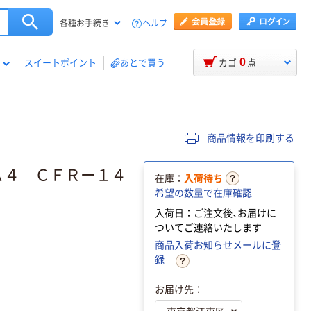
ヘルプ
各種お手続き
0
スイートポイント
あとで買う
カゴ
点
商品情報を印刷する
Ａ４ ＣＦＲー１４
在庫：
入荷待ち
希望の数量で在庫確認
入荷日：ご注文後、お届けに
ついてご連絡いたします
商品入荷お知らせメールに登
録
お届け先：