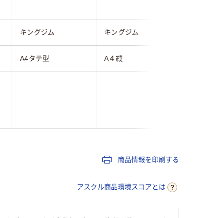
キングジム
キングジム
コレクト
A4タテ型
A４縦
Ａ４
商品情報を印刷する
アスクル商品環境スコアとは