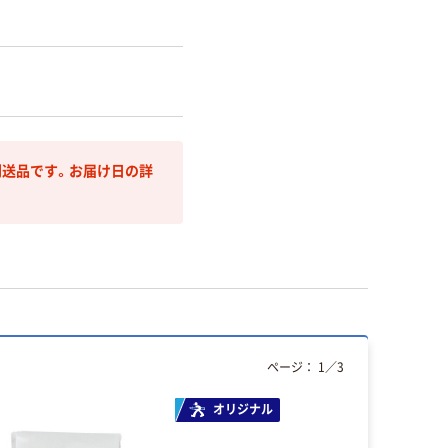
送品です。お届け日の詳
ページ：
1
／
3
オリジナル
本気プ