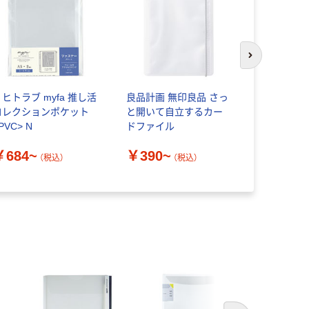
次のスライド
リヒトラブ myfa 推し活
良品計画 無印良品 さっ
カキコホル
コレクションポケット
と開いて自立するカー
ジム
PVC> N
ドファイル
￥361~
￥684~
￥390~
（税込）
（税込）