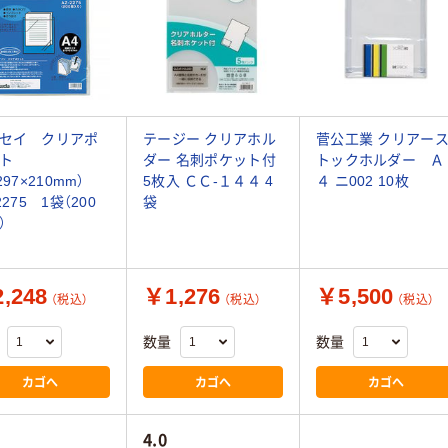
セイ クリアポ
テージー クリアホル
菅公工業 クリアー
ット
ダー 名刺ポケット付
トックホルダー Ａ
297×210mm）
5枚入 ＣＣ-１４４ 4
４ ニ002 10枚
2275 1袋（200
袋
）
,248
￥1,276
￥5,500
（税込）
（税込）
（税込）
数量
数量
カゴへ
カゴへ
カゴへ
4.0