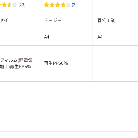
(23)
(2)
セイ
テージー
菅公工業
A4
A4
Pフィルム(静電気
再生PP60％
加工)再生PP5%