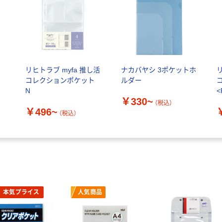
ク
リヒトラブ myfa 推し活
ナカバヤシ 3ポケットホ
コレクションポケット
ルダー
N
<
￥330~
（税込）
￥496~
（税込）
本気プライス
人気商品