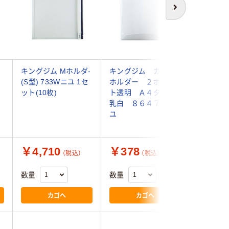
次へ
ス
キングジム Mホルダ-
キングジム カキコ
コレクト
(S型) 733Wニユ 1セ
ホルダー ２ポケッ
ットフタ
ット(10枚)
ト透明 Ａ４タテ
４４５Ｌ
乳白 ８６４７Ｔニ
用 3パッ
ユ
入) （直
￥4,710
￥378
￥3,1
（税込）
（税込）
数量
数量
数量
カゴへ
カゴへ