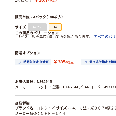
1枚あたり
（税込）
販売単位：3パック（150枚入）
A4タテ
A4
サイズ
この商品のバリエーション
「サイズ」「販売単位」違いで 全2商品 あります。
すべてのバリ
配送オプション
￥385
時間帯指定 指定可
置き場所指定 利用
（税込）
お申込番号：N862945
メーカー：コレクト
／型番：CFR-144
／JANコード：497171
商品詳細
ブランド名
コレクト
／
サイズ
A4
／
寸法
縦３０７×横２
メーカー品番
ＣＦＲー１４４