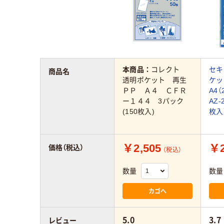
本商品：
コレクト
セキ
商品名
透明ポケット 再生
ケ
ＰＰ Ａ４ ＣＦＲ
A4（
ー１４４ 3パック
AZ-
(150枚入)
枚入
￥2,505
￥2
価格（税込）
（税込）
数量
数量
カゴへ
5.0
3.7
レビュー