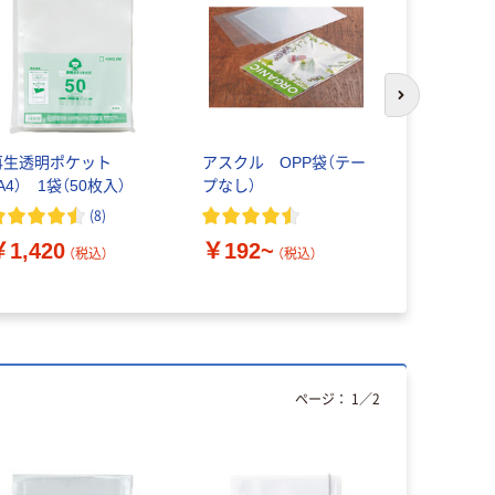
次のスライド
再生透明ポケット
アスクル OPP袋（テー
クリアホル
A4） 1袋（50枚入）
プなし）
型 A4 
ァイル
(
8
)
￥1,420
￥192~
（税込）
（税込）
￥125~
ページ：
1
／
2