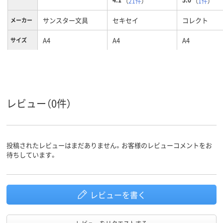
（
21件
）
（
1件
）
サンスター文具
セキセイ
コレクト
メーカー
A4
A4
A4
サイズ
ブルー系
クリア(透明・半透明)
カラーグ
ループ
系
５ポケット、5ポケッ
ポケット
数
ト
レビュー（0件）
投稿されたレビューはまだありません。お客様のレビューコメントをお
待ちしています。
レビューを書く