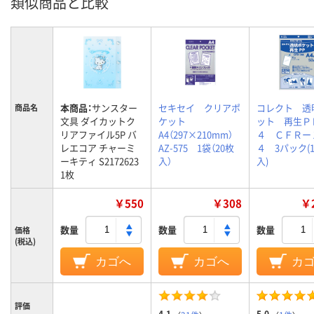
類似商品と比較
本商品：
サンスター
セキセイ クリアポ
コレクト 透
商品名
文具 ダイカットク
ケット
ット 再生Ｐ
リアファイル5P バ
A4（297×210mm）
４ ＣＦＲー
レエコア チャーミ
AZ-575 1袋（20枚
４ 3パック(1
ーキティ S2172623
入）
入)
1枚
￥550
￥308
￥2
数量
数量
数量
価格
(税込)
カゴへ
カゴへ
カ
評価
4.1
5.0