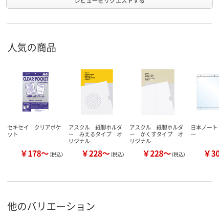
レビューをリクエストする
人気の商品
セキセイ クリアポケ
アスクル 紙製ホルダ
アスクル 紙製ホルダ
日本ノート
ット
ー みえるタイプ オ
ー かくすタイプ オ
ー
リジナル
リジナル
￥178～
￥228～
￥228～
￥3
（税込）
（税込）
（税込）
他のバリエーション