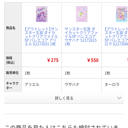
商品名
【アウトレット】サン
サンスター文具 ダ
【アウトレッ
スター文具 ダイカ
イカットクリアファ
スター文具 
ットクリアファイル
イル5P バレエコア
ットクリアフ
5P バレエコア アリ
ウサハナ S2172615
5P バレエコア
エル S2172631 1枚
1枚
ロラ S217266
価格
￥275
￥550
(税込)
1枚
1枚
1枚
販売単位
キャラク
アリエル
ウサハナ
オーロラ
ター
お申込番
詳しく見る
UW87031
UW87018
UW87014
号
あり
あり
あり
在庫
8月9日（日）
8月9日（日）
8月9日（日）
お届け日
この商品を見た人はこちらも検討されていま