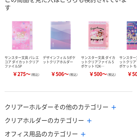
す
数量
数量
数量
カゴへ
カゴへ
カ
サンスター文具 バレエ
デザインフィル 5ポケ
サンスター文具 ダイカ
サンスター
コア ダイカットクリア
ットクリアホルダー
ットクリアファイル 5
ットクリア
ファイル5P
ポケット Y2K…
ポケット 
￥275～
￥506～
￥500～
￥5
（税込）
（税込）
（税込）
クリアーホルダーその他のカテゴリー
クリアホルダーのカテゴリー
オフィス用品のカテゴリー