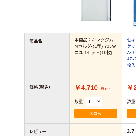
本商品：
キングジム
セキ
商品名
Mホルダ-(S型) 733W
ケ
ニユ 1セット(10枚)
A4（
AZ-
枚入
￥4,710
￥2
価格（税込）
（税込）
数量
数量
カゴへ
3.7
レビュー