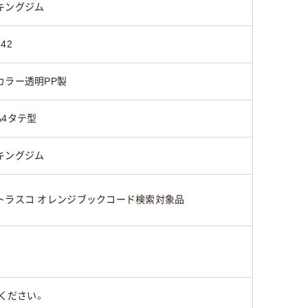
キングジム
242
カラー透明PP製
A4タテ型
キングジム
トラスコ オレンジブックコード検索対象品
ください。