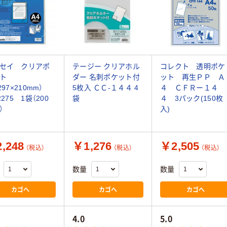
セイ クリアポ
テージー クリアホル
コレクト 透明ポケ
ット
ダー 名刺ポケット付
ット 再生ＰＰ Ａ
297×210mm）
5枚入 ＣＣ-１４４ 4
４ ＣＦＲー１４
2275 1袋（200
袋
４ 3パック(150枚
）
入)
,248
￥1,276
￥2,505
（税込）
（税込）
（税込）
数量
数量
カゴへ
カゴへ
カゴへ
4.0
5.0