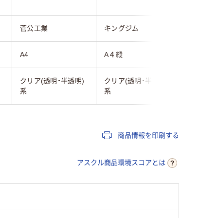
菅公工業
キングジム
コレクト
A4
A４縦
Ａ４
クリア(透明・半透明)
クリア(透明・半透明)
系
系
商品情報を印刷する
アスクル商品環境スコアとは