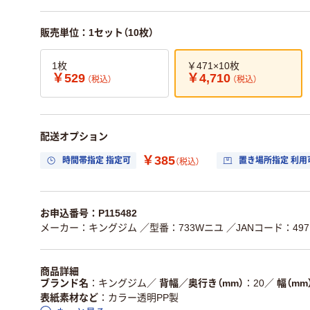
販売単位：1セット（10枚）
1枚
￥471×10枚
￥529
￥4,710
（税込）
（税込）
配送オプション
￥385
時間帯指定 指定可
置き場所指定 利用
（税込）
お申込番号：P115482
メーカー：キングジム
／型番：733Wニユ
／JANコード：4971
商品詳細
ブランド名
キングジム
／
背幅／奥行き（mm）
20
／
幅（mm
表紙素材など
カラー透明PP製