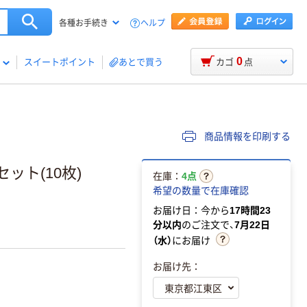
ヘルプ
各種お手続き
0
スイートポイント
あとで買う
カゴ
点
商品情報を印刷する
セット(10枚)
在庫：
4点
希望の数量で在庫確認
お届け日：今から
17時間23
分以内
のご注文で、
7月22日
（水）
にお届け
お届け先：