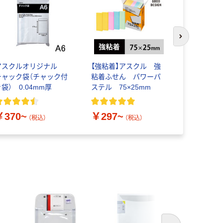
次のスライド
アスクルオリジナル
【強粘着】アスクル 強
サントリー
チャック袋（チャック付
粘着ふせん パワーパ
「お茶、どう
袋） 0.04mm厚
ステル 75×25mm
￥528~
￥370~
￥297~
（税込）
（税込）