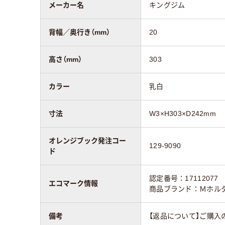
メーカー名
キングジム
背幅／奥行き（mm）
20
高さ（mm）
303
カラー
乳白
寸法
W3×H303×D242mm
オレンジブック発注コー
129-9090
ド
認定番号：17112077
エコマーク情報
商品ブランド：Ｍホル
備考
【返品について】ご購入