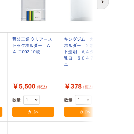
次へ
菅公工業 クリアース
キングジム カキコ
コレクト
トックホルダー Ａ
ホルダー ２ポケッ
ットフタ
４ ニ002 10枚
ト透明 Ａ４タテ
４４５Ｌ
乳白 ８６４７Ｔニ
用 3パッ
ユ
入) （直
￥5,500
￥378
￥3,1
（税込）
（税込）
数量
数量
数量
カゴへ
カゴへ