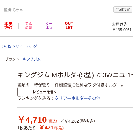
詳細設定
お届け先
〒135-0061
その他 クリアーホルダー
ブランド
キングジム
キングジム Mホルダ-(S型) 733Wニユ 1
書類の一時保管や一件別整理に便利なフタ付きホルダー。
レビューを書く
ランキングをみる
クリアーホルダーその他
￥4,710
／￥4,282（税抜き）
（税込）
￥471
1枚あたり
（税込）