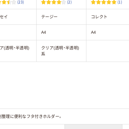
(23)
(2)
(1)
セイ
テージー
コレクト
A4
A4
ア(透明・半透明)
クリア(透明・半透明)
系
別整理に便利なフタ付きホルダー。