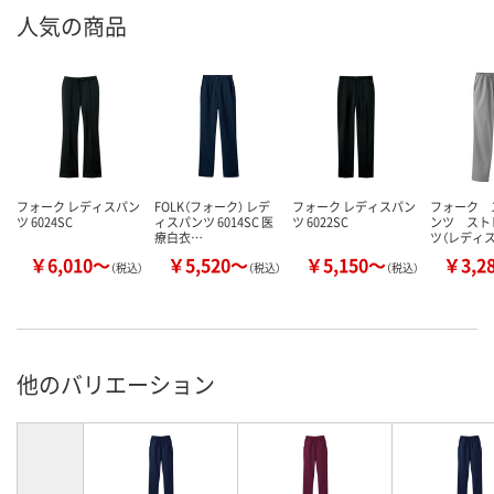
人気の商品
フォーク レディスパン
FOLK（フォーク） レデ
フォーク レディスパン
フォーク 
ツ 6024SC
ィスパンツ 6014SC 医
ツ 6022SC
ンツ スト
療白衣…
ツ（レディス
￥6,010～
￥5,520～
￥5,150～
￥3,2
（税込）
（税込）
（税込）
他のバリエーション