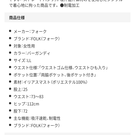
で着心地に拘った商品です。 ●制電加工
商品仕様
メーカー：フォーク
ブランド：FOLK（フォーク）
対象：女性用
カラー：バーガンディ
サイズ：LL
ウエスト仕様：「ウエストゴム仕様、ウエストひも入り」
ポケット位置：「両脇ポケット、後ポケット付き」
素材：イリアスマスト（ポリエステル100%）
股上：25
ウエスト：73～83
ヒップ：112cm
股下：72
主な機能：吸汗速乾、制電性
ブランド：FOLK（フォーク）