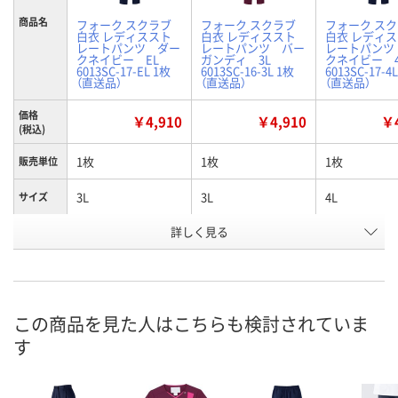
商品名
フォーク スクラブ
フォーク スクラブ
フォーク ス
白衣 レディススト
白衣 レディススト
白衣 レディ
レートパンツ ダー
レートパンツ バー
レートパンツ
クネイビー EL
ガンディ 3L
クネイビー 4
6013SC-17-EL 1枚
6013SC-16-3L 1枚
6013SC-17-4
（直送品）
（直送品）
（直送品）
価格
￥4,910
￥4,910
￥4
(税込)
1枚
1枚
1枚
販売単位
3L
3L
4L
サイズ
詳しく見る
ダークネイビー
バーガンディ
ダークネイビ
カラー
お申込番
N393342
N982039
N393343
号
直送品
直送品
直送品
在庫
この商品を見た人はこちらも検討されていま
す
8月24日（月）まで
8月24日（月）まで
8月24日（月）
お届け日
数量
数量
数量