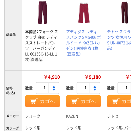
本商品：
フォーク ス
アディダス レディ
チトセ スク
商品名
クラブ 白衣 レディ
スパンツ SMS406 ボ
ンツ 女性用 
スストレートパン
ルドー M KAZEN（カ
S UN-0072 
ツ バーガンディ
ゼン） 医療白衣 1枚
品）
LL 6013SC-16-LL 1
（直送品）
枚（直送品）
￥4,910
￥9,180
￥7
数量
数量
数量
価格
(税込)
カゴへ
カゴへ
カ
フォーク
KAZEN
チトセ
メーカー
レッド系
レッド系
レッド系、パ
カラーグ