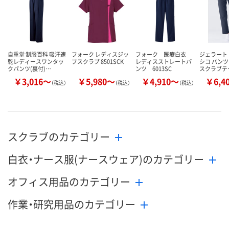
カゴへ
カゴへ
カ
自重堂 制服百科 吸汗速
フォーク レディスジッ
フォーク 医療白衣
ジェラート
乾レディースワンタッ
プスクラブ 8501SCK
レディスストレートパ
シコ パンツ
クパンツ(裏付)…
ンツ 6013SC
スクラブテ
￥3,016～
￥5,980～
￥4,910～
￥6,4
（税込）
（税込）
（税込）
スクラブのカテゴリー
白衣・ナース服(ナースウェア)のカテゴリー
オフィス用品のカテゴリー
作業・研究用品のカテゴリー