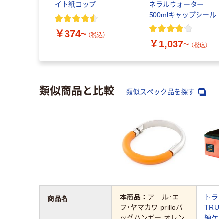
イト紙コップ
ネラルウォーター
500mlキャップシール
き／2Lラベルレス 10
￥374~
（税込）
￥1,037~
（税込）
類似商品と比較
類似スペック品を探す
本商品：
アール・エ
トラ
商品名
フ・ヤマカワ prilloバ
TR
ッグハンガー オレン
納ケ