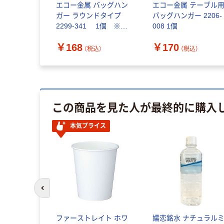
エコー金属 バッグハン
エコー金属 テーブル
ガー ラウンドタイプ
バッグハンガー 2206-
2299-341 1個 ※デ
008 1個
ザインはお選びいただ
￥168
￥170
けません。
（税込）
（税込）
この商品を見た人が最終的に購入
本気プライス
前のスライドへ
ファーストレイト ホワ
嬬恋銘水 ナチュラル