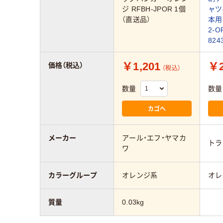
ジ RFBH-JPOR 1個
ャツ
（直送品）
本用
2-O
82
￥1,201
￥2
価格（税込）
（税込）
数量
数量
カゴへ
メーカー
アール・エフ・ヤマカ
トラ
ワ
カラーグループ
オレンジ系
オレ
質量
0.03kg