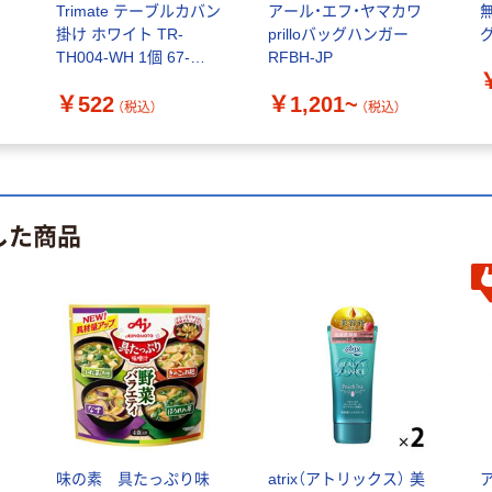
用
Trimate テーブルカバン
アール・エフ・ヤマカワ
掛け ホワイト TR-
prilloバッグハンガー
TH004-WH 1個 67-
RFBH-JP
8094-22（直送品）
￥522
￥1,201~
（税込）
（税込）
した商品
ミ
味の素 具たっぷり味
atrix（アトリックス） 美