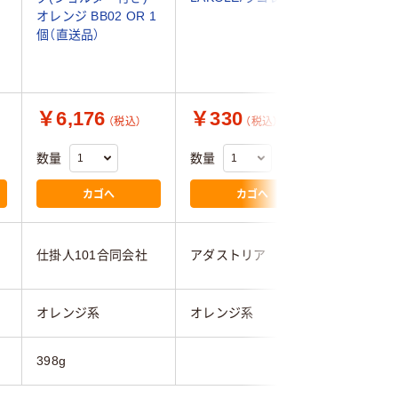
オレンジ BB02 OR 1
オレンジ
個（直送品）
入（直送品
￥6,176
￥330
￥980
（税込）
（税込）
数量
数量
数量
カゴへ
カゴへ
仕掛人101合同会社
アダストリア
ベストア
オレンジ系
オレンジ系
オレンジ
398g
35g