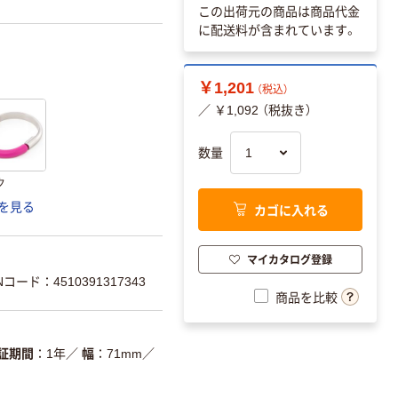
この出荷元の商品は商品代金
に配送料が含まれています。
￥1,201
（税込）
／ ￥1,092 （税抜き）
数量
ク
を見る
カゴに入れる
マイカタログ登録
Nコード：4510391317343
商品を比較
証期間
1年
／
幅
71mm
／