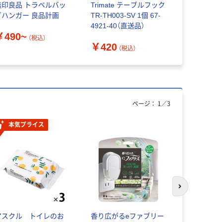
無印良品 トラベルバッ
Trimate テーブルフック
アダストリ
グハンガー 良品計画
TR-TH003-SV 1個 67-
ハンガー 2
4921-40（直送品）
ッグハンガ
￥490~
ス メンズ
（税込）
￥420
￥770~
（税込）
ページ：
1
／
3
本気プライス
本気プ
次のスライド
アスクル トイレのお
香り広がるeファブリー
ストリック