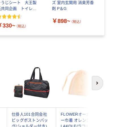
そうじシート 大王製
ズ 室内玄関用 消臭芳香
木製 紙袋
紙共同企画 トイレク
剤 P＆G
リーナー トイレシー
￥328~
￥898~
ト オリジナル
（税込）
￥330~
（税込）
次へ
-
仕掛人101合同会社
FLOWERオーガンジ
ベストアン
ビッグボストンバッ
ー巾着 オレンジ
065-1-o
グ(ショルダー付き)
LAKOLE/ラコレ
ターカバー