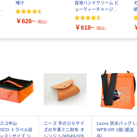
噌汁
容液ハンドクリーム ビ
付
ューティーチャージ
本
80g 花王
￥626~
（税込）
￥618~
（税込）
スコ中山
ニーズ 手のひらサイ
Lazos 防水バッグ L
USCO トラベル収
ズの牛革ミニ財布 オ
WPB-OR 1個（直送
ース Lサイズ シ
レンジ 1-00049-005
品）