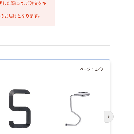
明した際には、ご注文をキ
第のお届けとなります。
ページ：
1
／
3
次のスライド