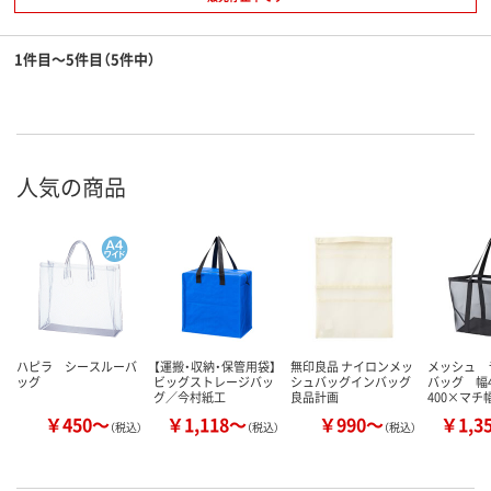
1件目～5件目（5件中）
人気の商品
ハピラ シースルーバ
【運搬・収納・保管用袋】
無印良品 ナイロンメッ
メッシュ 
ッグ
ビッグストレージバッ
シュバッグインバッグ
バッグ 幅4
グ／今村紙工
良品計画
400×マチ
￥450～
￥1,118～
￥990～
￥1,3
（税込）
（税込）
（税込）