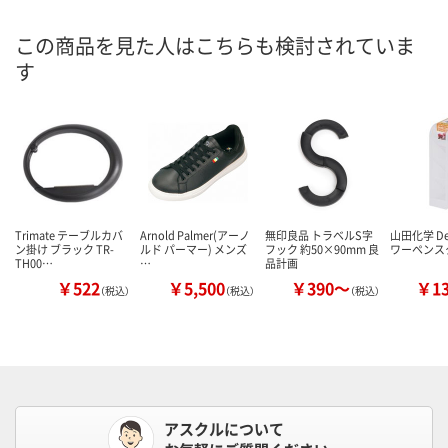
この商品を見た人はこちらも検討されていま
す
Trimate テーブルカバ
Arnold Palmer(アーノ
無印良品 トラベルS字
山田化学 De
ン掛け ブラック TR-
ルド パーマー) メンズ
フック 約50×90mm 良
ワーペンス
TH00…
…
品計画
￥522
￥5,500
￥390～
￥1
（税込）
（税込）
（税込）
アスクルについて