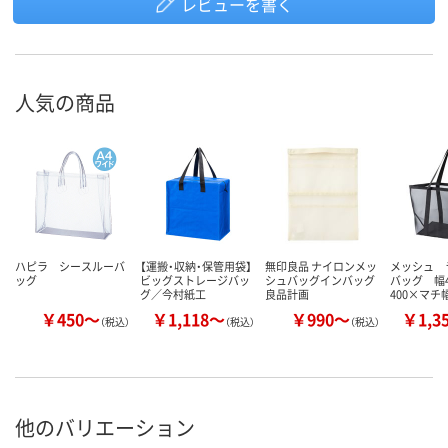
レビューを書く
人気の商品
ハピラ シースルーバ
【運搬・収納・保管用袋】
無印良品 ナイロンメッ
メッシュ 
ッグ
ビッグストレージバッ
シュバッグインバッグ
バッグ 幅4
グ／今村紙工
良品計画
400×マチ
￥450～
￥1,118～
￥990～
￥1,3
（税込）
（税込）
（税込）
他のバリエーション