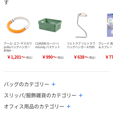
す
数量
数量
数量
カゴへ
カゴへ
カ
アール・エフ・ヤマカワ
CURVER(カーバー)
リヒトラブ リヒトラブ
グレード 
prilloバッグハンガー
Infunity バスケット
バッグハンガー A7595
＆スプレー
RFBH…
￥1,201～
￥990～
￥638～
￥7
（税込）
（税込）
（税込）
バッグのカテゴリー
スリッパ/服飾雑貨のカテゴリー
オフィス用品のカテゴリー