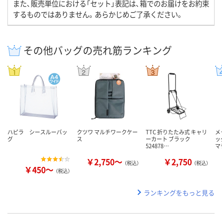
また、販売単位における「セット」表記は、箱でのお届けをお約束
するものではありません。あらかじめご了承ください。
その他バッグの売れ筋ランキング
ハピラ シースルーバッ
クツワ マルチワークケー
TTC 折りたたみ式 キャリ
メ
グ
ス
ーカート ブラック
ッ
524878…
マ
￥2,750～
￥2,750
（税込）
（税込）
￥450～
（税込）
ランキングをもっと見る