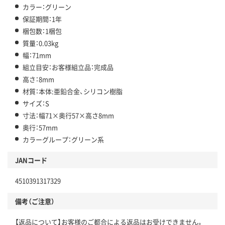
カラー：グリーン
保証期間：1年
梱包数：1梱包
質量：0.03kg
幅：71mm
組立目安：お客様組立品：完成品
高さ：8mm
材質：本体:亜鉛合金、シリコン樹脂
サイズ：S
寸法：幅71×奥行57×高さ8mm
奥行：57mm
カラーグループ：グリーン系
JANコード
4510391317329
備考（ご注意）
【返品について】お客様のご都合による返品はお受けできません。