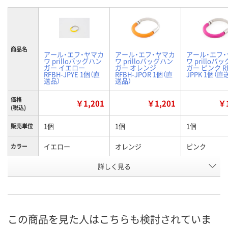
商品名
アール・エフ・ヤマカ
アール・エフ・ヤマカ
アール・エフ
ワ prilloバッグハン
ワ prilloバッグハン
ワ prilloバ
ガー イエロー
ガー オレンジ
ガー ピンク RF
RFBH-JPYE 1個（直
RFBH-JPOR 1個（直
JPPK 1個（直
送品）
送品）
価格
￥1,201
￥1,201
￥1
(税込)
1個
1個
1個
販売単位
イエロー
オレンジ
ピンク
カラー
お申込番
詳しく見る
NA65739
NA65738
NA65748
号
直送品
直送品
直送品
在庫
8月25日（火）まで
8月25日（火）まで
8月25日（火）
お届け日
この商品を見た人はこちらも検討されていま