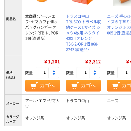
本商品：
アール・エ
トラスコ中山
ニーズ 手の
商品名
フ・ヤマカワ prillo
TRUSCO トラベル収
イズの牛革ミ
バッグハンガー オ
納ケース Lサイズ シ
オレンジ 1-00
レンジ RFBH-JPOR
ャツ4枚用 ネクタイ
005 1個（直送
1個（直送品）
4本用 オレンジ
TSC-2-OR 1個 868-
8243（直送品）
￥1,201
￥2,312
￥4
数量
数量
数量
価格
(税込)
カゴへ
カゴへ
カ
アール・エフ・ヤマカ
トラスコ中山
ニーズ
メーカー
ワ
カラーグ
オレンジ系
オレンジ系
オレンジ系
ループ