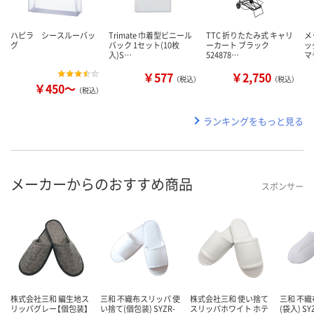
ハピラ シースルーバッ
Trimate 巾着型ビニール
TTC 折りたたみ式 キャリ
メ
グ
バック 1セット(10枚
ーカート ブラック
ッ
入)S…
524878…
マ
￥577
￥2,750
（税込）
（税込）
￥450～
（税込）
ランキングをもっと見る
メーカーからのおすすめ商品
スポンサー
株式会社三和 編生地ス
三和 不織布スリッパ 使
株式会社三和 使い捨て
三和 不
リッパグレー【個包装】
い捨て(個包装) SYZR-
スリッパホワイト ホテ
(袋入) SY