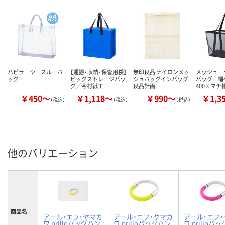
ハピラ シースルーバ
【運搬・収納・保管用袋】
無印良品 ナイロンメッ
メッシュ 
ッグ
ビッグストレージバッ
シュバッグインバッグ
バッグ 幅4
グ／今村紙工
良品計画
400×マチ
￥450～
￥1,118～
￥990～
￥1,3
（税込）
（税込）
（税込）
他のバリエーション
商品名
アール・エフ・ヤマカ
アール・エフ・ヤマカ
アール・エフ
ワ prilloバッグハン
ワ prilloバッグハン
ワ prilloバ