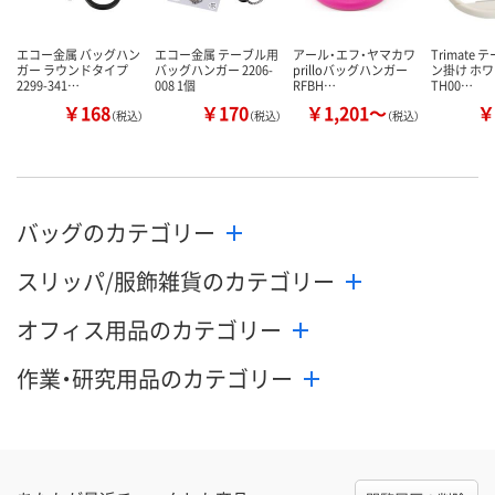
エコー金属 バッグハン
エコー金属 テーブル用
アール・エフ・ヤマカワ
Trimate
ガー ラウンドタイプ
バッグハンガー 2206-
prilloバッグハンガー
ン掛け ホワイ
2299-341…
008 1個
RFBH…
TH00…
￥168
￥170
￥1,201～
￥
（税込）
（税込）
（税込）
バッグのカテゴリー
スリッパ/服飾雑貨のカテゴリー
オフィス用品のカテゴリー
作業・研究用品のカテゴリー