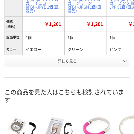
ガー イエロー
ガー グリーン
ガー ピンク RF
RFBH-JPYE 1個（直
RFBH-JPGN 1個（直
JPPK 1個（直
送品）
送品）
価格
￥1,201
￥1,201
￥1
(税込)
1個
1個
1個
販売単位
イエロー
グリーン
ピンク
カラー
お申込番
詳しく見る
NA65739
NA65740
NA65748
号
直送品
直送品
直送品
在庫
8月25日（火）まで
8月25日（火）
お届け日
この商品を見た人はこちらも検討されていま
す
数量
数量
メーカー都合により
販売停止中です
カゴへ
カ