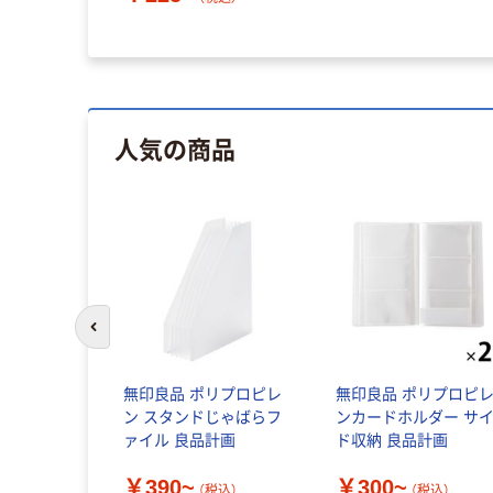
税込）
人気の商品
前のスライドへ
無印良品 ポリプロピレ
無印良品 ポリプロピ
ン スタンドじゃばらフ
ンカードホルダー サ
ァイル 良品計画
ド収納 良品計画
￥390~
￥300~
（税込）
（税込）