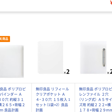
気商品
良品 ポリプロピ
無印良品 リフィール
無印良品 ポリプロ
バインダー Ａ
クリアポケット Ａ
レンファイル ２穴
３０穴 約縦３１
４・３０穴 １５枚入 1
（リング式） Ａ５サ
横２６５×背幅２
セット（1袋×2） 良品
ズ用 約縦２２２×横
ｍ 良品計画
計画
１７８×背幅２９ｍ