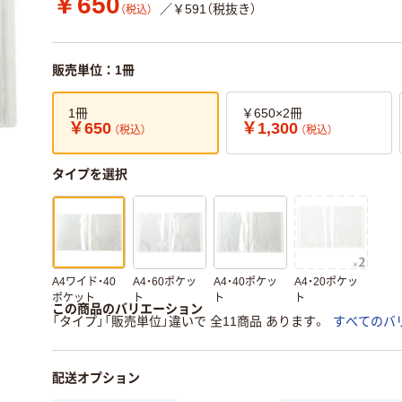
￥650
／￥591（税抜き）
（税込）
販売単位：1冊
1冊
￥650×2冊
￥650
￥1,300
（税込）
（税込）
タイプを選択
A4ワイド・40
A4・60ポケッ
A4・40ポケッ
A4・20ポケッ
ポケット
ト
ト
ト
この商品のバリエーション
「タイプ」「販売単位」違いで 全11商品 あります。
すべてのバ
配送オプション