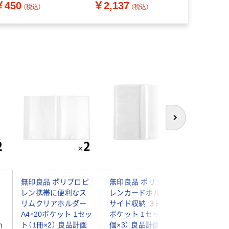
￥450
￥2,137
（税込）
（税込）
次へ
ピ
無印良品 ポリプロピ
無印良品 ポリプロピ
無印良品
レン携帯に便利なス
レンカードホルダー
レン ス
イ
リムクリアホルダー
サイド収納 ３段 ６０
らファイ
A4・20ポケット 1セッ
ポケット 1セット（1
ポケット
ｍ
ト（1冊×2） 良品計画
個×3） 良品計画