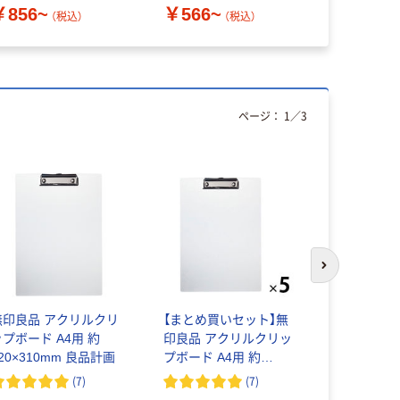
￥350~
￥856~
￥566~
（税込）
（税込）
ページ：
1
／
3
次のスライド
無印良品 アクリルクリ
【まとめ買いセット】無
無印良品 
ップボード A4用 約
印良品 アクリルクリッ
アーチ式
20×310mm 良品計画
プボード A4用 約
￥590~
220×310mm 1セット（5
(
7
)
(
7
)
枚） 良品計画