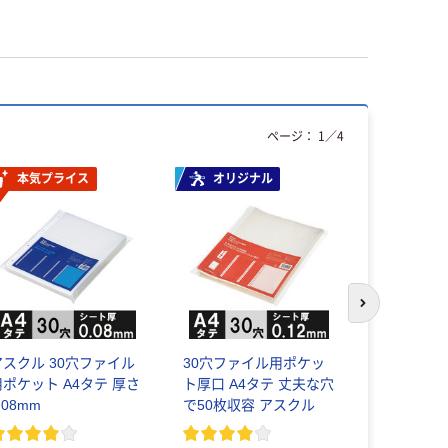
ページ：
1
／
4
本気プライス
オリジナル
次のスライド
アスクル 30穴ファイル
30穴ファイル用ポケッ
無印良品 
用ポケット A4タテ 厚さ
ト厚口 A4タテ 丈夫な穴
ン高透明フ
.08mm
で50枚収容 アスクル
バム