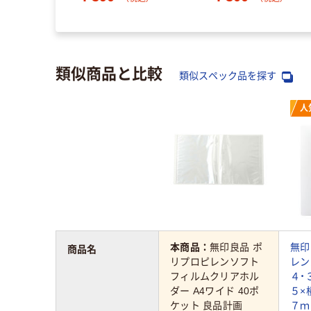
類似商品と比較
類似スペック品を探す
人
本商品：
無印良品 ポ
無印
商品名
リプロピレンソフト
レン
フィルムクリアホル
４・
ダー A4ワイド 40ポ
５×
ケット 良品計画
７ｍ