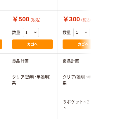
￥500
￥300
￥490
（税込）
（税込）
数量
数量
数量
カゴへ
カゴへ
良品計画
良品計画
良品計画
)
クリア(透明・半透明)
クリア(透明・半透明)
クリア(透
系
系
系
３ポケット×２０シー
6
ト