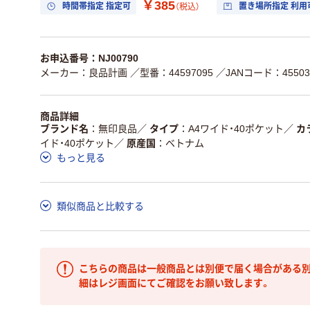
￥385
時間帯指定 指定可
置き場所指定 利用
（税込）
お申込番号：NJ00790
メーカー：良品計画
／型番：44597095
／JANコード：455034
商品詳細
ブランド名
無印良品
／
タイプ
A4ワイド・40ポケット
／
カ
イド・40ポケット
／
原産国
ベトナム
もっと見る
類似商品と比較する
こちらの商品は一般商品とは別便で届く場合がある別
細はレジ画面にてご確認をお願い致します。