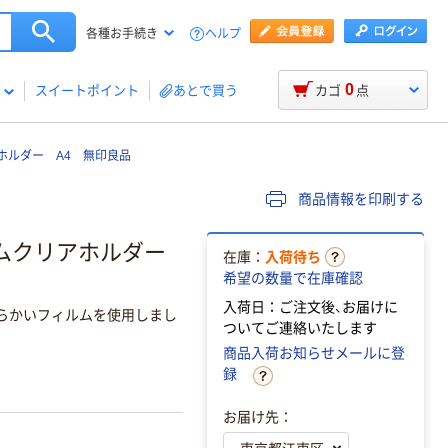
ヘルプ
各種お手続き
0
スイートポイント
あとで買う
カゴ
点
ホルダー A4 無印良品
商品情報を印刷する
ムクリアホルダー
在庫：
入荷待ち
希望の数量で在庫確認
入荷日：ご注文後、お届けに
らかいフィルムを使用しまし
ついてご連絡いたします
商品入荷お知らせメールに登
録
お届け先：