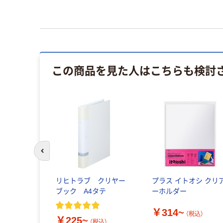
この商品を見た人はこちらも検討
前のスライドへ
テプラ
リヒトラブ クリヤー
プラス イトオシ クリ
O【純正】テー
ブック A4タテ
ーホルダー
はがせるラ
￥314~
（税込）
￥225~
（税込）