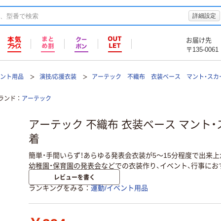
詳細設定
お届け先
〒135-0061
ベント用品
演技/応援衣装
アーテック 不織布 衣装ベース マント・スカ
ランド
アーテック
アーテック 不織布 衣装ベース マント・スカ
着
簡単・手間いらず！あらゆる発表会衣装が5～15分程度で出来
幼稚園・保育園の発表会などでの衣装作り、イベント、行事にお
レビューを書く
ランキングをみる
運動/イベント用品