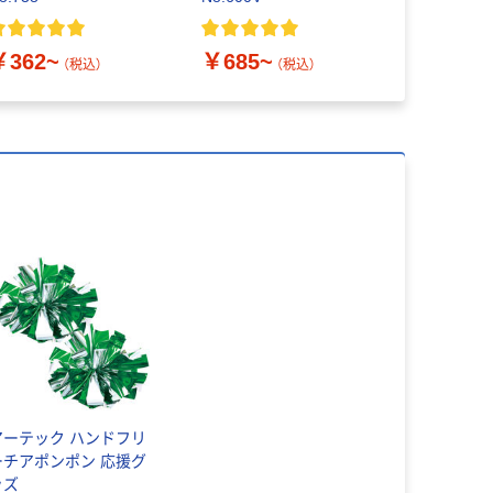
￥2,256
￥362~
￥685~
（税込）
（税込）
アーテック ハンドフリ
ーチアポンポン 応援グ
ッズ