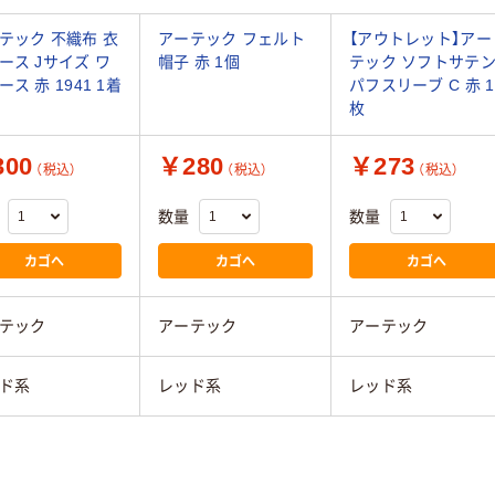
テック 不織布 衣
アーテック フェルト
【アウトレット】アー
ース Jサイズ ワ
帽子 赤 1個
テック ソフトサテ
ス 赤 1941 1着
パフスリーブ C 赤 1
枚
00
￥280
￥273
（税込）
（税込）
（税込）
数量
数量
カゴへ
カゴへ
カゴへ
テック
アーテック
アーテック
ド系
レッド系
レッド系