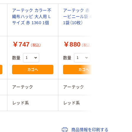
アーテック カラー不
アーテック 赤 カラ
アーテッ
ン
織布ハッピ 大人用 L
ービニール袋 45530
赤 1817
サイズ 赤 1360 1個
1袋（10枚）
枚組）
￥747
￥880
￥1,3
（税込）
（税込）
数量
数量
数量
カゴへ
カゴへ
アーテック
アーテック
アーテッ
レッド系
レッド系
レッド系
商品情報を印刷する