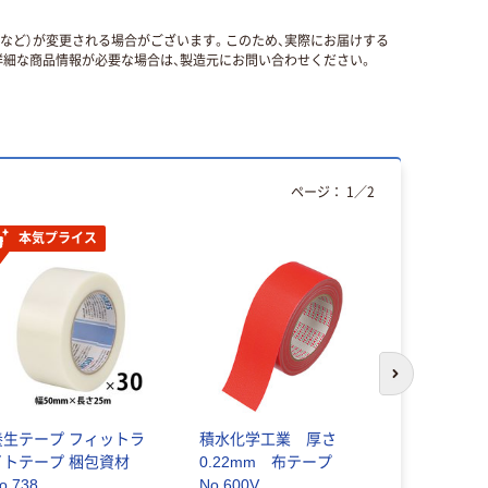
国など）が変更される場合がございます。このため、実際にお届けする
細な商品情報が必要な場合は、製造元にお問い合わせください。
ページ：
1
／
2
本気プライス
本気プ
次のスライド
養生テープ フィットラ
積水化学工業 厚さ
キーコーヒ
イトテープ 梱包資材
0.22mm 布テープ
ドコーヒー
o.738
No.600V