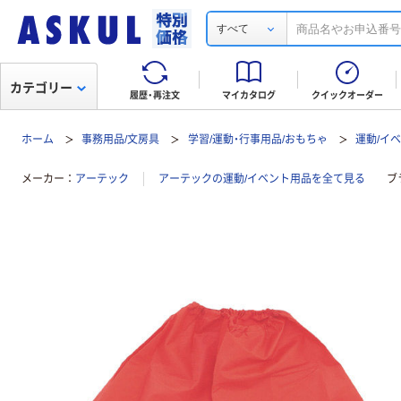
すべて
カテゴリー
履歴・再注文
マイカタログ
クイックオーダー
ホーム
事務用品/文房具
学習/運動・行事用品/おもちゃ
運動/イ
メーカー
アーテック
アーテックの運動/イベント用品を全て見る
ブ