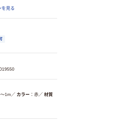
ンを見る
可
19550
0～1m
／
カラー
赤
／
材質