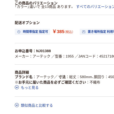
この商品のバリエーション
「カラー」違いで 全13商品 あります。
すべてのバリエーショ
配送オプション
￥385
時間帯指定 指定可
置き場所指定 利用
（税込）
お申込番号：NJ01388
メーカー：アーテック
／型番：1955
／JANコード：45217180
商品詳細
ブランド名
アーテック
／
寸法
総丈：580mm、胴回り：45
※お手元に届いた商品を必ずご確認ください
不織布
もっと見る
類似商品と比較する