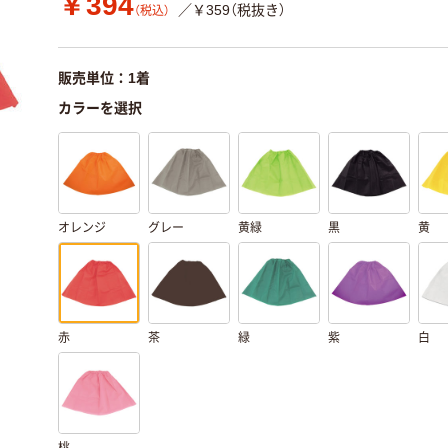
￥394
／￥359（税抜き）
（税込）
販売単位：1着
カラーを選択
オレンジ
グレー
黄緑
黒
黄
赤
茶
緑
紫
白
桃