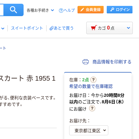
ヘルプ
各種お手続き
0
スイートポイント
あとで買う
カゴ
点
ート
商品情報を印刷する
ート 赤 1955 1
在庫：
2点
希望の数量で在庫確認
お届け日：今から
20時間8分
上がる、便利な衣装ベースです。
以内
のご注文で、
8月6日（木）
すすめです。
にお届け
お届け先：