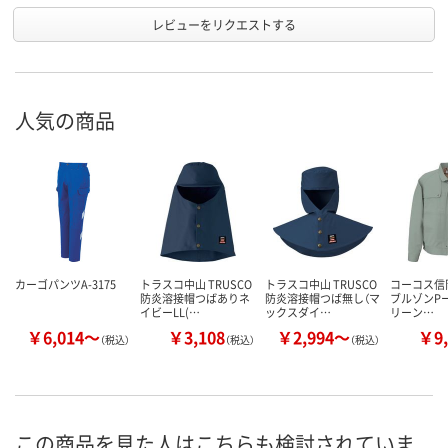
レビューをリクエストする
人気の商品
カーゴパンツA-3175
トラスコ中山 TRUSCO
トラスコ中山 TRUSCO
コーコス信
防炎溶接帽つばありネ
防炎溶接帽つば無し（マ
ブルゾンPー4
イビーLL(…
ックスダイ…
リーン…
￥6,014～
￥3,108
￥2,994～
￥9,
（税込）
（税込）
（税込）
この商品を見た人はこちらも検討されていま