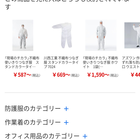
す
「現場のチカラ」不織布
川西工業 不織布つなぎ
「現場のチカラ」 不織布
アズワン 
使いきりつなぎ服 ス
服 スタンドカラータイ
使いきりつなぎ服 ホワ
ずれ落ち防止
タンドカラータイ…
プ 7024
イト 1袋(…
口 ウエス
￥587～
￥669～
￥1,590～
￥4
（税込）
（税込）
（税込）
防護服のカテゴリー
作業着のカテゴリー
オフィス用品のカテゴリー