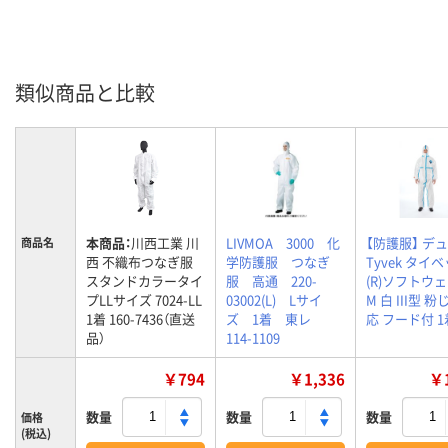
類似商品と比較
本商品：
川西工業 川
LIVMOA 3000 化
【防護服】 デ
商品名
西 不織布つなぎ服
学防護服 つなぎ
Tyvek タイ
スタンドカラータイ
服 高通 220-
(R)ソフトウ
プLLサイズ 7024-LL
03002(L) Lサイ
M 白 III型 
1着 160-7436（直送
ズ 1着 東レ
応 フード付 1
品）
114-1109
￥794
￥1,336
￥1
数量
数量
数量
価格
(税込)