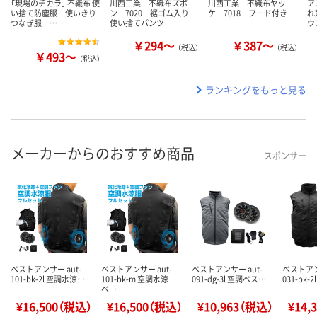
「現場のチカラ」 不織布 使
川西工業 不織布ズボ
川西工業 不織布ヤッ
ア
い捨て防塵服 使いきり
ン 7020 裾ゴム入り
ケ 7018 フード付き
れ
つなぎ服 …
使い捨てパンツ
ウ
￥294～
￥387～
（税込）
（税込）
￥493～
（税込）
ランキングをもっと見る
メーカーからのおすすめ商品
スポンサー
ベストアンサー aut-
ベストアンサー aut-
ベストアンサー aut-
ベストアン
101-bk-2l 空調水涼…
101-bk-m 空調水涼
091-dg-3l 空調ベス…
031-bk-
ベ…
¥16,500（税込）
¥16,500（税込）
¥10,963（税込）
¥14,