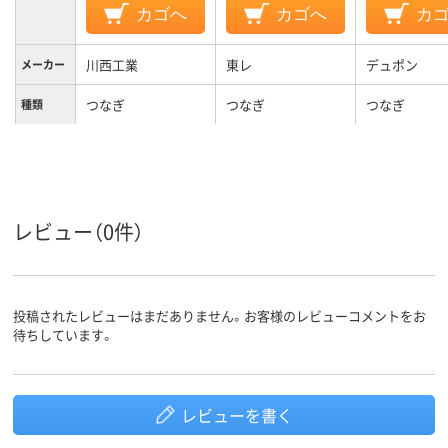
カゴへ
カゴへ
カ
川西工業
東レ
デュポン
メーカー
つなぎ
つなぎ
つなぎ
種類
LL
L
M
サイズ
カラーグ
ホワイト系
ホワイト系
ホワイト系
ループ
レビュー（0件）
投稿されたレビューはまだありません。お客様のレビューコメントをお
待ちしています。
レビューを書く