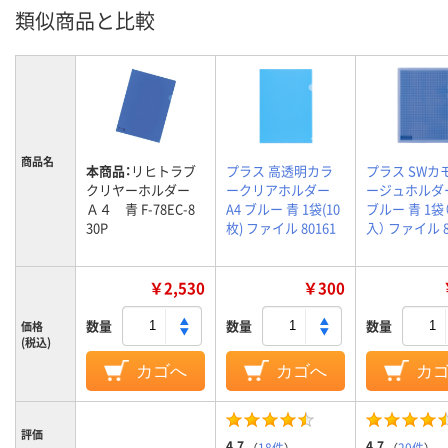
類似商品と比較
商品名
本商品：
リヒトラブ
プラス 高透明カラ
プラス SWカ
クリヤーホルダー
ークリアホルダー
ージュホルダー
Ａ４ 青 F-78EC-8
A4 ブルー 青 1袋(10
ブルー 青 1袋
30P
枚) ファイル 80161
入） ファイル 8
￥2,530
￥300
数量
数量
数量
価格
(税込)
カゴへ
カゴへ
カ
評価
4.7
4.7
（
18件
）
（
20件
）