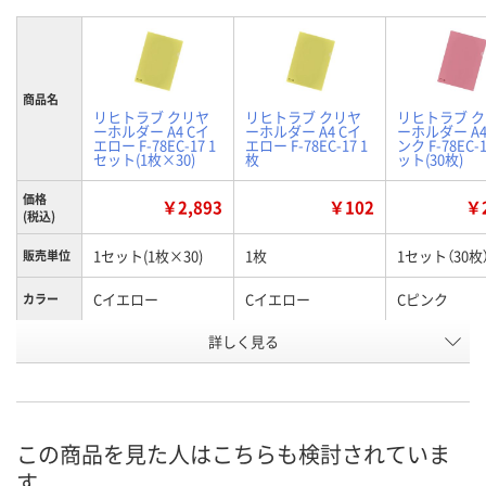
商品名
リヒトラブ クリヤ
リヒトラブ クリヤ
リヒトラブ 
ーホルダー A4 Cイ
ーホルダー A4 Cイ
ーホルダー A4
エロー F-78EC-17 1
エロー F-78EC-17 1
ンク F-78EC-
セット(1枚×30)
枚
ット(30枚)
価格
￥2,893
￥102
￥2
(税込)
1セット(1枚×30)
1枚
1セット（30枚
販売単位
Cイエロー
Cイエロー
Cピンク
カラー
お申込番
詳しく見る
NK42663
UE77731
NK42670
号
入荷待ち
入荷待ち
1点
在庫
この商品を見た人はこちらも検討されていま
2026年8月下旬
2026年8月下旬
8月9日（日）
お届け日
す