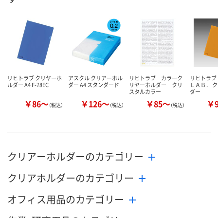
数量
数量
数量
カゴへ
カゴへ
カ
リヒトラブ クリヤーホ
アスクル クリアーホル
リヒトラブ カラーク
リヒトラブ
ルダー A4 F-78EC
ダー A4 スタンダード
リヤーホルダー クリ
ＬＡＢ． 
スタルカラー
ダー
￥86～
￥126～
￥85～
￥
（税込）
（税込）
（税込）
クリアーホルダーのカテゴリー
クリアホルダーのカテゴリー
オフィス用品のカテゴリー