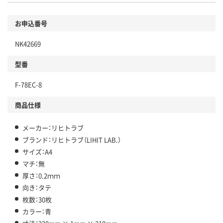
お申込番号
NK42669
型番
F-78EC-8
商品仕様
メーカー：リヒトラブ
ブランド：リヒトラブ（LIHIT LAB.）
サイズ：A4
マチ：無
厚さ：0.2ｍｍ
向き：タテ
枚数：30枚
カラー：青