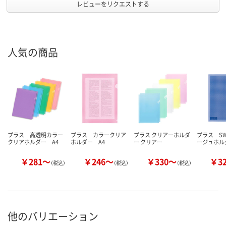
レビューをリクエストする
人気の商品
プラス 高透明カラー
プラス カラークリア
プラス クリアーホルダ
プラス S
クリアホルダー A4
ホルダー A4
ー クリアー
ージュホル
￥281～
￥246～
￥330～
￥3
（税込）
（税込）
（税込）
他のバリエーション