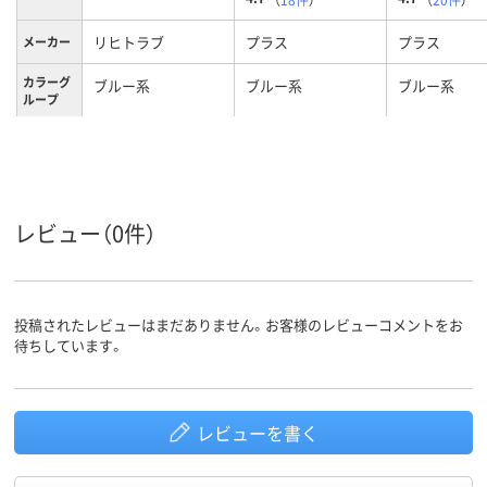
リヒトラブ
プラス
プラス
メーカー
カラーグ
ブルー系
ブルー系
ブルー系
ループ
0.2ｍｍ
0.2mm
0.2mm
厚さ
A4
A4
A4
サイズ
レビュー（0件）
タテ
タテ
タテ
向き
コピー用紙30枚
収容枚数
投稿されたレビューはまだありません。お客様のレビューコメントをお
ポリプロピレン（生
PP
待ちしています。
材質
地厚0.2mm）
レビューを書く