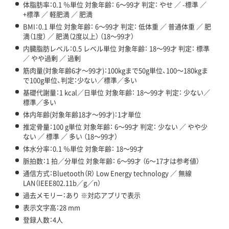
体脂肪率：0.1 ％単位 対象年齢： 6～99才 判定： やせ ／ -標準 ／
+標準 ／ 軽肥満 ／ 肥満
BMI：0.1 単位 対象年齢： 6～99才 判定： 低体重 ／ 普通体重 ／ 肥
満（1度） ／ 肥満（2度以上） （18～99才）
内臓脂肪レベル：0.5 レベル単位 対象年齢： 18～99才 判定： 標準
／ やや過剰 ／ 過剰
筋肉量(対象年齢6才～99才)：100kgまで50g単位、100～180kgま
で100g単位、判定：少ない／標準／多い
基礎代謝量：1 kcal／日単位 対象年齢： 18～99才 判定： 少ない／
標準／多い
体内年齢(対象年齢18才～99才)：1才単位
推定骨量：100 g単位 対象年齢： 6～99才 判定： 少ない ／ やや少
ない ／ 標準 ／ 多い （18～99才）
体水分率：0.1 ％単位 対象年齢： 18～99才
脈拍数：1 拍／分単位 対象年齢： 6～99才 （6～17才は参考値）
通信方式：Bluetooth（R） Low Energy technology ／ 無線
LAN（IEEE802.11b／g／n）
過去メモリー：あり ※対応アプリで表示
表示文字高：28 mm
登録人数：4人