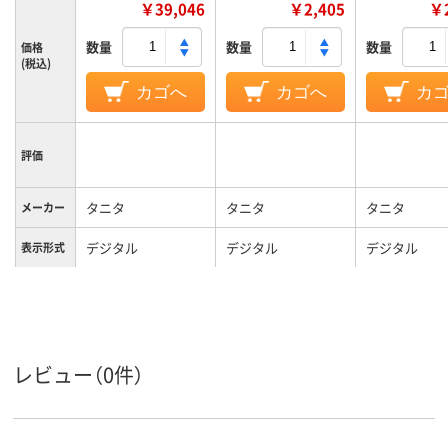
￥39,046
￥2,405
￥2
数量
数量
数量
価格
(税込)
カゴへ
カゴへ
カ
評価
タニタ
タニタ
タニタ
メーカー
デジタル
デジタル
デジタル
表示形式
BMI測定、体脂肪率
測定、内臓脂肪レベ
体重計の
機能
ル測定、基礎代謝量
測定、筋肉量測定
レビュー（0件）