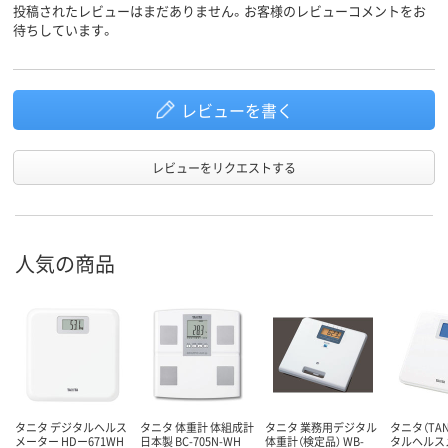
投稿されたレビューはまだありません。お客様のレビューコメントをお
待ちしています。
レビューを書く
レビューをリクエストする
人気の商品
タニタ デジタルヘルス
タニタ 体重計 体組成計
タニタ 業務用デジタル
タニタ（TAN
メーター HDー671WH
日本製 BC-705N-WH
体重計（検定品） WB-
タルヘルス