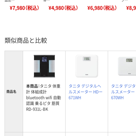
血圧…
W…
ブ…
¥7,980（税込）
¥4,980（税込）
¥6,980（税込）
¥8,
類似商品と比較
本商品：
タニタ 体重
タニタ デジタルヘ
タニタ デジ
計 体組成計
ルスメーター HDー
ルスメーター 
商品名
bluetooth wifi 自動
671WH
670WH
認識 乗るピタ 筋質
RD-931L-BK