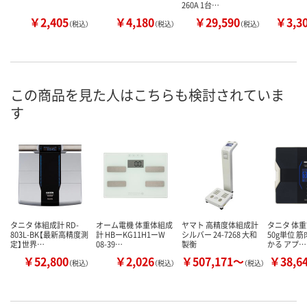
260A 1台…
￥2,405
￥4,180
￥29,590
￥3,3
（税込）
（税込）
（税込）
この商品を見た人はこちらも検討されていま
す
タニタ 体組成計 RD-
オーム電機 体重体組成
ヤマト 高精度体組成計
タニタ 体重
803L-BK【最新高精度測
計 HBーKG11H1ーW
シルバー 24-7268 大和
50g単位 
定】世界…
08-39…
製衡
かる アプ…
￥52,800
￥2,026
￥507,171～
￥38,6
（税込）
（税込）
（税込）