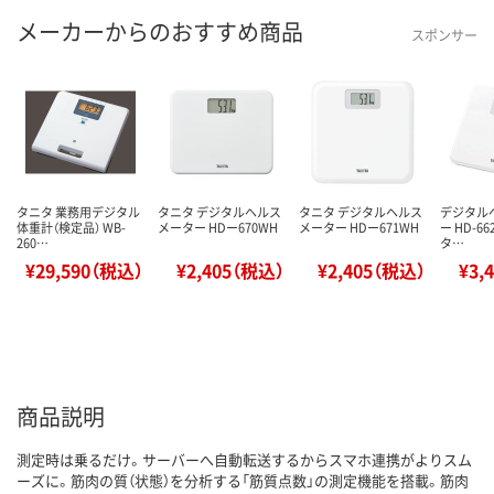
メーカーからのおすすめ商品
スポンサー
タニタ 業務用デジタル
タニタ デジタルヘルス
タニタ デジタルヘルス
デジタル
体重計（検定品） WB-
メーター HDー670WH
メーター HDー671WH
ー HD-66
260…
タ…
¥29,590（税込）
¥2,405（税込）
¥2,405（税込）
¥3,
商品説明
測定時は乗るだけ。サーバーへ自動転送するからスマホ連携がよりスム
ーズに。筋肉の質（状態）を分析する「筋質点数」の測定機能を搭載。筋肉