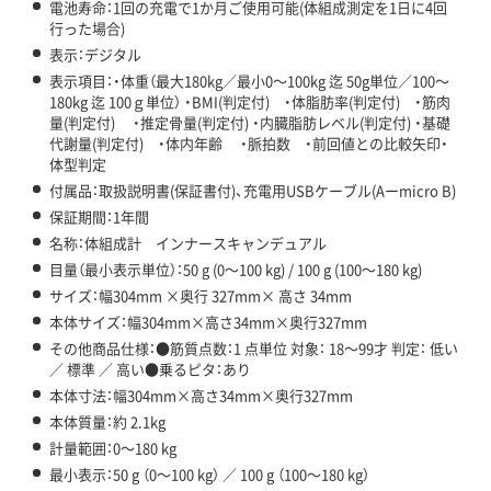
電池寿命：1回の充電で1か月ご使用可能(体組成測定を1日に4回
行った場合)
表示：デジタル
表示項目：・体重（最大180kg／最小0～100kg 迄 50g単位／100～
180kg 迄 100ｇ単位） ・BMI(判定付) ・体脂肪率(判定付) ・筋肉
量(判定付) ・推定骨量(判定付) ・内臓脂肪レベル(判定付) ・基礎
代謝量(判定付) ・体内年齢 ・脈拍数 ・前回値との比較矢印・
体型判定
付属品：取扱説明書(保証書付)、充電用USBケーブル(Aーmicro B)
保証期間：1年間
名称：体組成計 インナースキャンデュアル
目量（最小表示単位）：50 g (0～100 kg) / 100 g (100～180 kg)
サイズ：幅304mm ×奥行 327mm× 高さ 34mm
本体サイズ：幅304mm×高さ34mm×奥行327mm
その他商品仕様：●筋質点数：1 点単位 対象： 18～99才 判定： 低い
／ 標準 ／ 高い●乗るピタ：あり
本体寸法：幅304mm×高さ34mm×奥行327mm
本体質量：約 2.1kg
計量範囲：0～180 kg
最小表示：50 g （0～100 kg） ／ 100 g （100～180 kg）