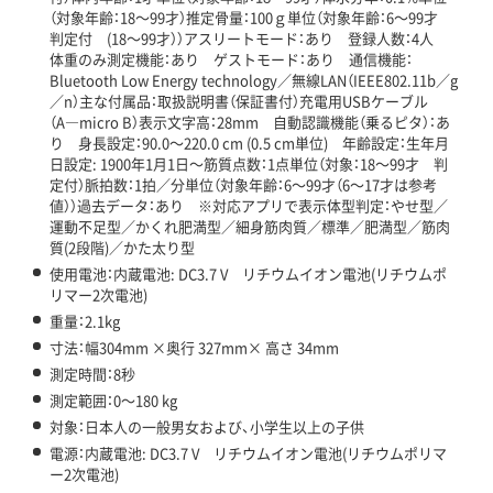
（対象年齢：18～99才）推定骨量：100ｇ単位（対象年齢：6～99才
判定付 (18～99才））アスリートモード：あり 登録人数：4人
体重のみ測定機能：あり ゲストモード：あり 通信機能：
Bluetooth Low Energy technology／無線LAN（IEEE802.11b／g
／n）主な付属品：取扱説明書（保証書付）充電用USBケーブル
（A―micro B）表示文字高：28mm 自動認識機能（乗るピタ）：あ
り 身長設定：90.0～220.0 cm (0.5 cm単位) 年齢設定：生年月
日設定: 1900年1月1日～筋質点数：1点単位（対象：18～99才 判
定付）脈拍数：1拍／分単位（対象年齢：6～99才（6～17才は参考
値））過去データ：あり ※対応アプリで表示体型判定：やせ型／
運動不足型／かくれ肥満型／細身筋肉質／標準／肥満型／筋肉
質(2段階)／かた太り型
使用電池：内蔵電池: DC3.7 V リチウムイオン電池(リチウムポ
リマー2次電池)
重量：2.1kg
寸法：幅304mm ×奥行 327mm× 高さ 34mm
測定時間：8秒
測定範囲：0～180 kg
対象：日本人の一般男女および、小学生以上の子供
電源：内蔵電池: DC3.7 V リチウムイオン電池(リチウムポリマ
ー2次電池)