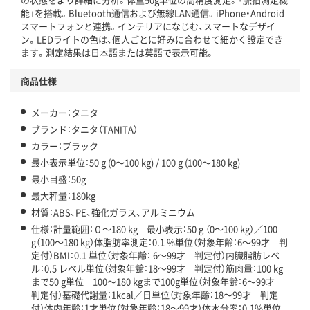
能」を搭載。Bluetooth通信および無線LAN通信。iPhone・Android
スマートフォンと連携。インテリアになじむ、スマートなデザイ
ン。LEDライトの色は、個人ごとに好みに合わせて細かく設定でき
ます。測定結果は日本語または英語で表示可能。
商品仕様
メーカー：タニタ
ブランド：タニタ（TANITA）
カラー：ブラック
最小表示単位：50 g (0～100 kg) / 100 g (100～180 kg)
最小目盛：50g
最大秤量：180kg
材質：ABS、PE、強化ガラス、アルミニウム
仕様：計量範囲：０～180 kg 最小表示：50 g （0～100 kg）／100
g（100～180 kg）体脂肪率測定：0.1 %単位（対象年齢：6～99才 判
定付）BMI：0.1 単位（対象年齢： 6～99才 判定付）内臓脂肪レベ
ル：0.5 レベル単位（対象年齢：18～99才 判定付）筋肉量：100 kg
まで50 g単位 100～180 kgまで100g単位（対象年齢：6～99才
判定付）基礎代謝量：1kcal／日単位（対象年齢：18～99才 判定
付）体内年齢：1才単位（対象年齢：18～99才）体水分率：0.1%単位