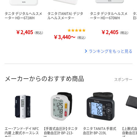
タニタ デジタルヘルスメ
タニタ（TANITA） デジタ
タニタ デジタルヘルスメ
タ
ーター HDー671WH
ルヘルスメーター
ーター HDー670WH
日
￥2,405
￥2,405
（税込）
（税込）
￥3,440～
（税込）
ランキングをもっと見る
メーカーからのおすすめ商品
スポンサー
エー・アンド・デイ NFC
【手首式血圧計】タニタ
タニタ TANITA 手首式
【上腕式
内蔵 上腕式ホースレス
自動血圧計 BP-213-
血圧計 BP-219L
自動血圧計 