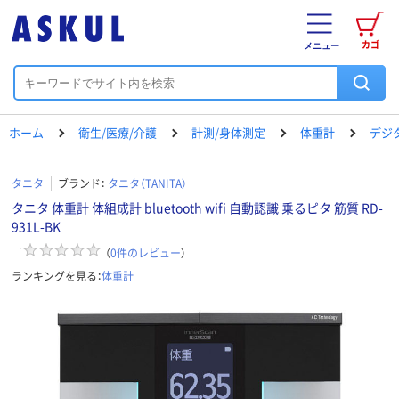
カゴ
メニュー
ホーム
衛生/医療/介護
計測/身体測定
体重計
デジ
タニタ
ブランド：
タニタ（TANITA）
タニタ 体重計 体組成計 bluetooth wifi 自動認識 乗るピタ 筋質 RD-
931L-BK
（
0
件のレビュー
）
ランキングを見る：
体重計