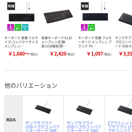
キーボード 有線 フルサ
有線キーボード K120
キーボード 有線 フルキ
サンワサプラ
イズ/コンパクトサイズ
メンブレン式/静
ーボード メンブレン ブ
ブ付コンパ
メンブレン…
音/USB接続/耐…
ラック TK…
ード SKB-
￥1,680～
￥2,420
￥1,097
￥3,5
（税込）
（税込）
（税込）
他のバリエーション
商品名
サンワサプライ
サンワサプライ
【アウトレッ
USBハブ付コンパク
USBハブ付コンパク
ワサプライ U
トキーボード SKB-
トキーボード SKB-
ブ付コンパク