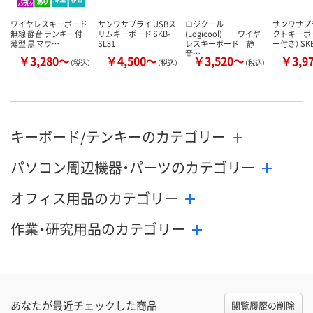
ワイヤレスキーボード
サンワサプライ USBス
ロジクール
サンワサプ
無線 静音 テンキー付
リムキーボード SKB-
(Logicool) ワイヤ
クトキーボ
薄型 黒 マウ…
SL31
レスキーボード 静
ー付き） SK
音…
￥3,280～
￥4,500～
￥3,520～
￥3,9
（税込）
（税込）
（税込）
キーボード/テンキーのカテゴリー
パソコン周辺機器・パーツのカテゴリー
オフィス用品のカテゴリー
作業・研究用品のカテゴリー
あなたが最近チェックした商品
閲覧履歴の削除