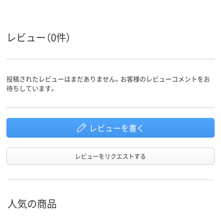
ドとテン
キーの接
続方式
メンブレン
メンブレン方式、メ
メンブレン
レビュー（0件）
キー方式
ンブレン
投稿されたレビューはまだありません。お客様のレビューコメントをお
待ちしています。
レビューを書く
レビューをリクエストする
人気の商品