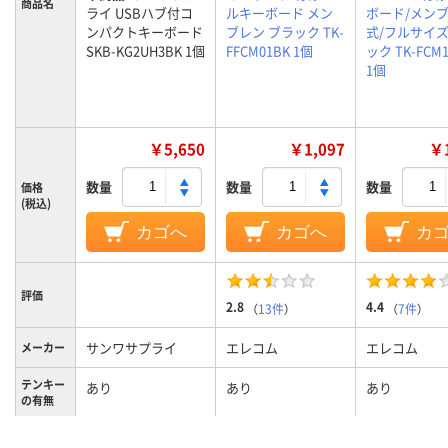
商品名
ライ USBハブ付コ
ルキーボード メン
ボード/メン
ンパクトキーボード
ブレン ブラック TK-
式/フルサイズ
SKB-KG2UH3BK 1個
FFCM01BK 1個
ック TK-FCM1
1個
￥5,650
￥1,097
￥1
数量
数量
数量
価格
(税込)
カゴへ
カゴへ
カ
評価
2.8
4.4
（
13件
）
（
7件
）
サンワサプライ
エレコム
エレコム
メーカー
テンキー
あり
あり
あり
の有無
キーボー
USB、有線
有線