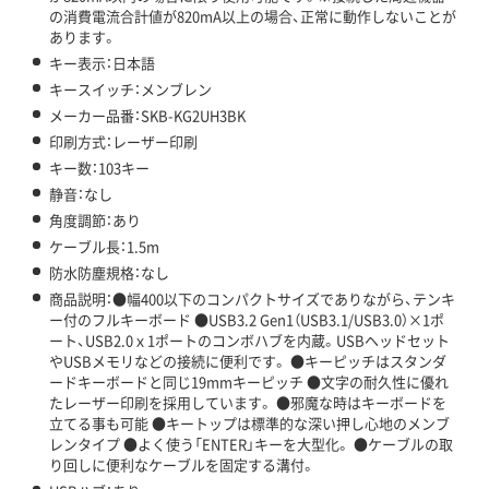
の消費電流合計値が820mA以上の場合、正常に動作しないことが
あります。
キー表示：日本語
キースイッチ：メンブレン
メーカー品番：SKB-KG2UH3BK
印刷方式：レーザー印刷
キー数：103キー
静音：なし
角度調節：あり
ケーブル長：1.5m
防水防塵規格：なし
商品説明：●幅400以下のコンパクトサイズでありながら、テンキ
ー付のフルキーボード ●USB3.2 Gen1（USB3.1/USB3.0）×1ポ
ート、USB2.0ｘ1ポートのコンボハブを内蔵。USBヘッドセット
やUSBメモリなどの接続に便利です。 ●キーピッチはスタンダ
ードキーボードと同じ19mmキーピッチ ●文字の耐久性に優れ
たレーザー印刷を採用しています。 ●邪魔な時はキーボードを
立てる事も可能 ●キートップは標準的な深い押し心地のメンブ
レンタイプ ●よく使う「ENTER」キーを大型化。 ●ケーブルの取
り回しに便利なケーブルを固定する溝付。