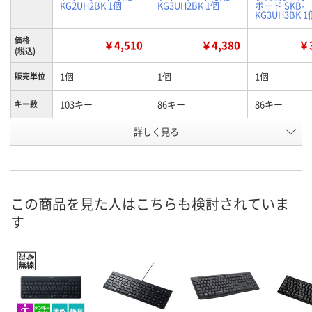
KG2UH2BK 1個
KG3UH2BK 1個
ボード SKB-
KG3UH3BK 1
価格
￥4,510
￥4,380
￥3
(税込)
1個
1個
1個
販売単位
103キー
86キー
86キー
キー数
メーカー
詳しく見る
SKB-KG2UH2BK
SKB-KG3UH2BK
SKB-KG3UH3
品番
お申込番
NP74415
NP74420
NP74421
号
この商品を見た人はこちらも検討されていま
4点
4点
4点
在庫
す
8月11日（火）
8月11日（火）
8月11日（火）
お届け日
数量
数量
数量
カゴへ
カゴへ
カ