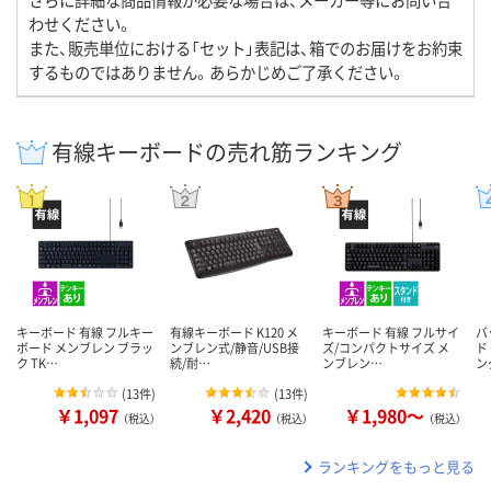
わせください。
また、販売単位における「セット」表記は、箱でのお届けをお約束
するものではありません。あらかじめご了承ください。
有線キーボードの売れ筋ランキング
キーボード 有線 フルキー
有線キーボード K120 メ
キーボード 有線 フルサイ
バ
ボード メンブレン ブラッ
ンブレン式/静音/USB接
ズ/コンパクトサイズ メ
ド
ク TK…
続/耐…
ンブレン…
ン
(
13件
)
(
13件
)
￥1,097
￥2,420
￥1,980～
（税込）
（税込）
（税込）
ランキングをもっと見る