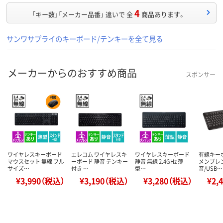
4
「キー数」「メーカー品番」 違いで 全
商品あります。
サンワサプライのキーボード/テンキーを全て見る
メーカーからのおすすめ商品
スポンサー
ワイヤレスキーボード
エレコム ワイヤレスキ
ワイヤレスキーボード
有線キーボ
マウスセット 無線 フル
ーボード 静音 テンキー
静音 無線 2.4GHz 薄
メンブレ
サイズ…
付き …
型…
音/USB…
¥3,990（税込）
¥3,190（税込）
¥3,280（税込）
¥2,