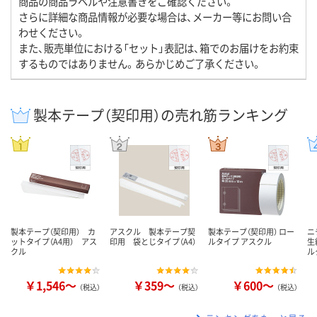
商品の商品ラベルや注意書きをご確認ください。
さらに詳細な商品情報が必要な場合は、メーカー等にお問い合
わせください。
また、販売単位における「セット」表記は、箱でのお届けをお約束
するものではありません。あらかじめご了承ください。
製本テープ（契印用）の売れ筋ランキング
製本テープ（契印用） カ
アスクル 製本テープ契
製本テープ（契印用） ロー
ニ
ットタイプ（A4用） アス
印用 袋とじタイプ（A4）
ルタイプ アスクル
生
クル
ル
￥1,546～
￥359～
￥600～
（税込）
（税込）
（税込）