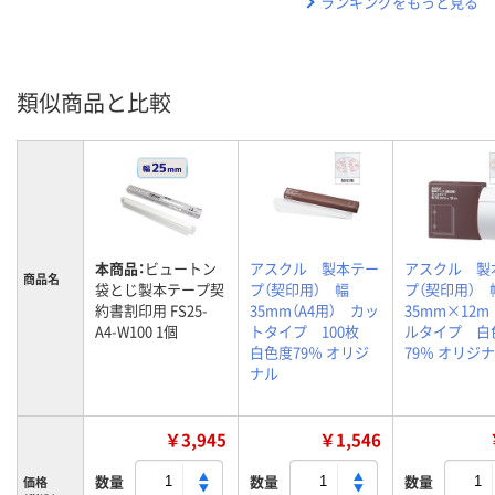
ランキングをもっと見る
類似商品と比較
本商品：
ビュートン
アスクル 製本テー
アスクル 製
商品名
袋とじ製本テープ契
プ（契印用） 幅
プ（契印用） 
約書割印用 FS25-
35mm（A4用） カッ
35mm×12
A4-W100 1個
トタイプ 100枚
ルタイプ 白
白色度79％ オリジ
79％ オリジ
ナル
￥3,945
￥1,546
数量
数量
数量
価格