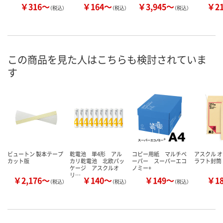
￥316～
￥164～
￥3,945～
￥2
（税込）
（税込）
（税込）
この商品を見た人はこちらも検討されていま
す
ビュートン 製本テープ
乾電池 単4形 アル
コピー用紙 マルチペ
アスクル 
カット版
カリ乾電池 北欧パッ
ーパー スーパーエコ
ラフト封筒
ケージ アスクルオ
ノミー+
リ…
￥2,176～
￥140～
￥149～
￥1
（税込）
（税込）
（税込）