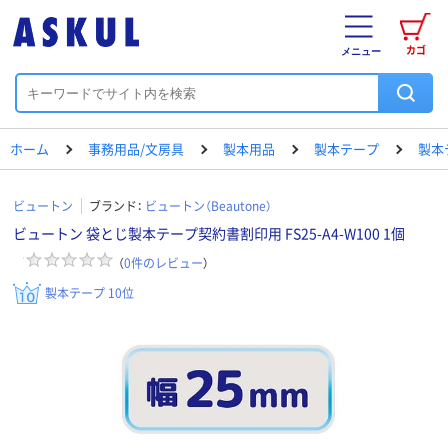
カゴ
メニュー
ホーム
事務用品/文房具
製本用品
製本テープ
製本
ビュートン
ブランド：
ビュートン（Beautone）
ビュートン 袋とじ製本テープ契約書割印用 FS25-A4-W100 1個
（
0
件のレビュー
）
製本テープ 10位