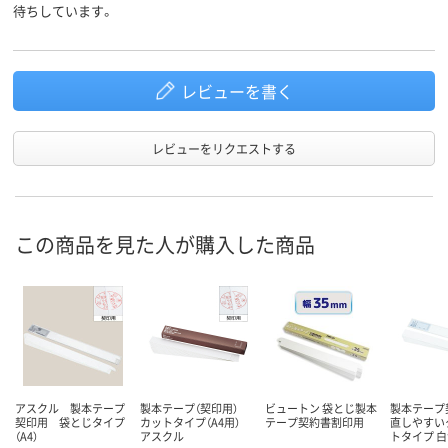
待ちしています。
レビューを書く
レビューをリクエストする
この商品を見た人が購入した商品
アスクル 製本テープ
製本テープ（契印用）
ビュートン 袋とじ製本
製本テープ
契印用 袋とじタイプ
カットタイプ（A4用）
テープ契約書割印用
直しやすい
（A4）
アスクル
トタイプ 