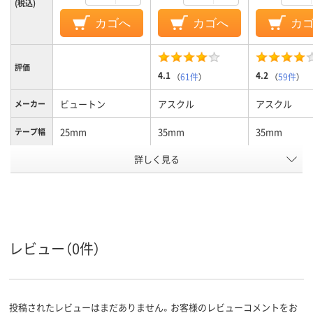
(税込)
カゴへ
カゴへ
カ
評価
4.1
4.2
（
61件
）
（
59件
）
ビュートン
アスクル
アスクル
メーカー
25mm
35mm
35mm
テープ幅
詳しく見る
契約書割印用
用途
アスクル
商品環境
61
61
スコア
レビュー（0件）
投稿されたレビューはまだありません。お客様のレビューコメントをお