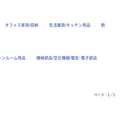
オフィス家具/収納
生活雑貨/キッチン用品
飲
ーンルーム用品
機械部品/空圧機器/電気・電子部品
ページ：
1
／
1