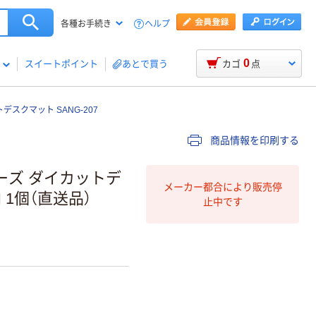
ヘルプ
各種お手続き
0
スイートポイント
あとで買う
カゴ
点
スクマット SANG-207
商品情報を印刷する
ーズ ダイカットデ
メーカー都合により販売停
 1個（直送品）
止中です