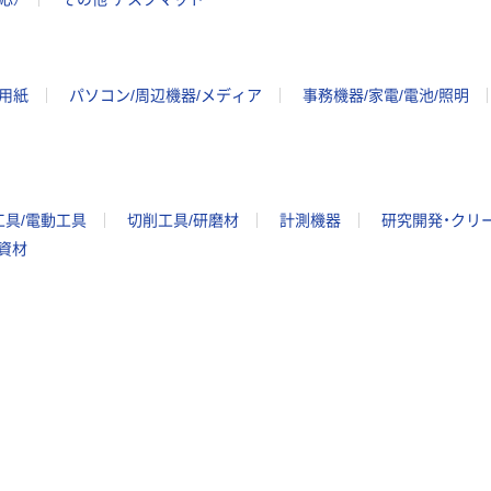
ー用紙
パソコン/周辺機器/メディア
事務機器/家電/電池/照明
工具/電動工具
切削工具/研磨材
計測機器
研究開発・クリ
/資材