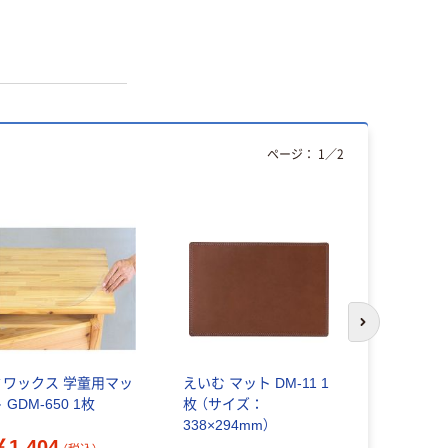
ページ：
1
／
2
次のスライド
ミワックス 学童用マッ
えいむ マット DM-11 1
ソニック 
 GDM-650 1枚
枚 （サイズ：
ト 工作マ
338×294mm）
ット LV-69
￥1,404