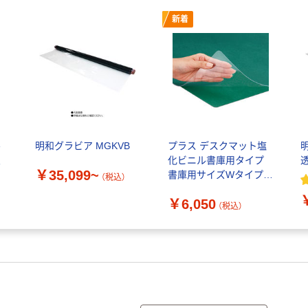
新着
ル
明和グラビア MGKVB
プラス デスクマット塩
八
化ビニル書庫用タイプ
￥35,099~
書庫用サイズWタイプ下
（税込）
敷付 40957 1枚（直送
￥6,050
品）
（税込）