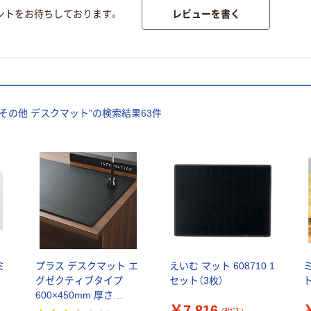
レビューを書く
ントをお待ちしております。
その他 デスクマット
”の検索結果
63
件
ミ
プラス デスクマット エ
えいむ マット 608710 1
グゼクティブタイプ
セット（3枚）
ト
600×450mm 厚さ
￥7,816
4.5mm レザー調 36637