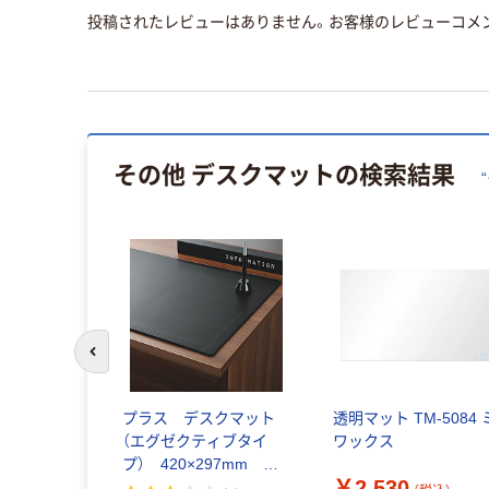
投稿されたレビューはありません。お客様のレビューコメ
その他 デスクマット
の検索結果
“
前のスライドへ
ーズ ピー
プラス デスクマット
透明マット TM-5084 
カットデス
（エグゼクティブタイ
ワックス
ヌーピー
プ） 420×297mm
￥2,530
 1個（直送品）
36638 DM-A3L