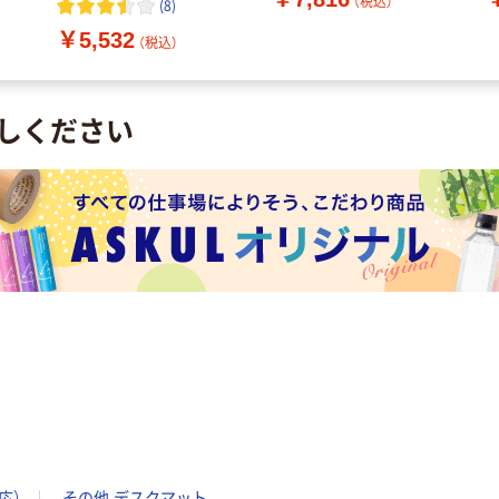
（税込）
(
8
)
DM-010L
￥5,532
（税込）
しください
応）
その他 デスクマット