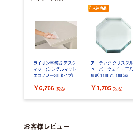
人気商品
ライオン事務器 デスク
アーテック クリスタ
マット(シングルマット・
ペーパーウェイト 正
エコノミーSEタイプ)
角形 118871 1個（直送
No.147-SE 1枚（直送品）
品）
￥6,766
￥1,705
（税込）
（税込）
お客様レビュー