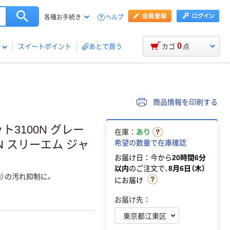
ヘルプ
各種お手続き
0
スイートポイント
あとで買う
カゴ
点
商品情報を印刷する
ト3100N グレー
在庫：
あり
600N スリーエム ジャ
希望の数量で在庫確認
お届け日：今から
20時間6分
以内
のご注文で、
8月6日（木）
内）の汚れ抑制に。
にお届け
お届け先：