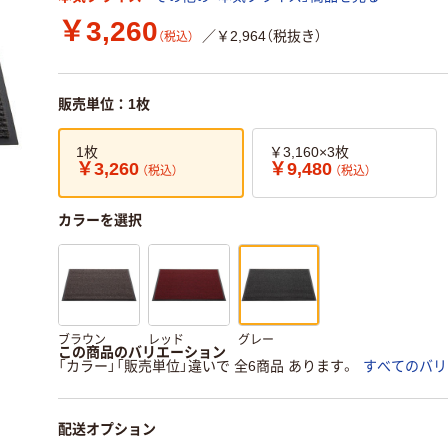
￥3,260
／￥2,964（税抜き）
（税込）
販売単位：1枚
1枚
￥3,160×3枚
￥3,260
￥9,480
（税込）
（税込）
カラーを選択
ブラウン
レッド
グレー
この商品のバリエーション
「カラー」「販売単位」違いで 全6商品 あります。
すべてのバリ
配送オプション