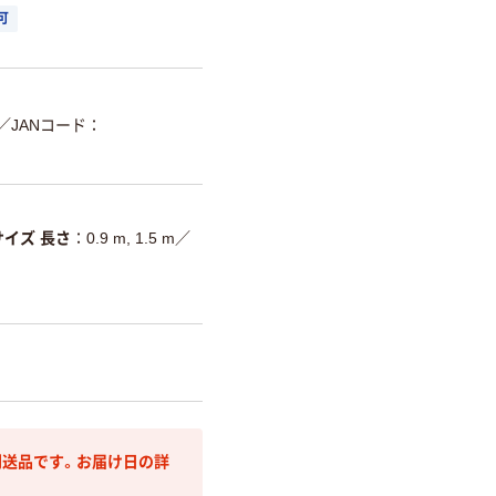
可
／JANコード：
サイズ 長さ
0.9 m, 1.5 m
／
送品です。お届け日の詳