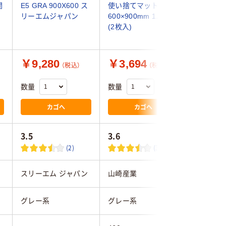
関
E5 GRA 900X600 ス
使い捨てマット 防炎
塵 屋内
ｍ
リーエムジャパン
600×900mm 1パック
マット 防炎
(2枚入)
ｍｍ 1枚
￥9,280
￥3,694
￥7,6
（税込）
（税込）
数量
数量
数量
カゴへ
カゴへ
3.5
3.6
(2)
(3)
スリーエム ジャパン
山崎産業
山崎産業
グレー系
グレー系
グレー系