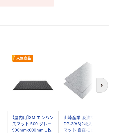
人気商品
次へ
ッ
【屋内用】3M エンハン
山崎産業 吸油マット
山崎産業
スマット 500 グレー
DP-2(#6)2枚入 吸水
プマット(
ッ
900mmx600mm 1枚
マット 自在にカット
ー 泥落