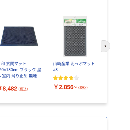
次のスライド
三和 玄関マット
山崎産業 泥っぷマット
玄関マット
20×180cm ブラック 屋
#3
44×74cm
外 室内 滑り止め 無地
用 業務用
ンプル TL180B 1枚
ースTワッ
￥2,856~
￥8,482
￥3,960
（直送品）
レー 3916
（税込）
（税込）
品）