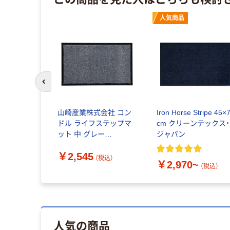
人気商品
前のスライドへ
山崎産業株式会社 コン
Iron Horse Stripe 45×
ドル ライフステップマ
cm クリーンテックス・
ット 中 グレー
ジャパン
650×390mm
￥2,545
4903180252572 1枚（直
（税込）
￥2,970~
送品）
（税込）
人気の商品