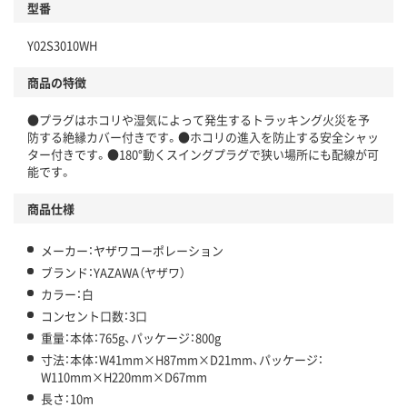
型番
Y02S3010WH
商品の特徴
●プラグはホコリや湿気によって発生するトラッキング火災を予
防する絶縁カバー付きです。●ホコリの進入を防止する安全シャッ
ター付きです。●180°動くスイングプラグで狭い場所にも配線が可
能です。
商品仕様
メーカー：ヤザワコーポレーション
ブランド：YAZAWA（ヤザワ）
カラー：白
コンセント口数：3口
重量：本体：765g、パッケージ：800g
寸法：本体：W41mm×H87mm×D21mm、パッケージ：
W110mm×H220mm×D67mm
長さ：10m