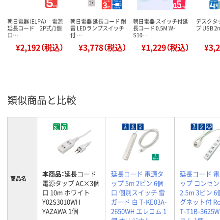
朝日電器（ELPA） 電源
朝日電器 延長コード 耐
朝日電器 スイッチ付延
デスクタ
延長コード 2P式/1個
雷 LEDランプスイッチ
長コード 0.5M W-
プ USB 2
口…
付 …
S10…
¥2,192（税込）
¥3,778（税込）
¥1,229（税込）
¥3,
類似商品と比較
本商品：
延長コード
延長コード 電源タ
延長コード 
商品名
電源タップ AC×3個
ップ 5m 2ピン 6個
ップ コンセ
口 10m ホワイト
口 個別スイッチ 雷
2.5m 3ピン 
Y02S3010WH
ガード 白 T-KE03A-
グネット付 Ro
YAZAWA 1個
2650WH エレコム 1
T-T1B-3625