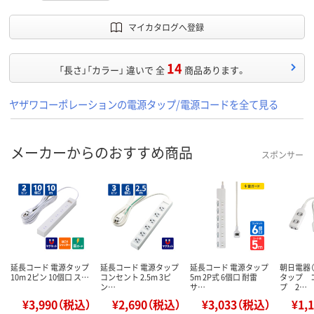
マイカタログへ登録
14
「長さ」「カラー」 違いで 全
商品あります。
ヤザワコーポレーションの電源タップ/電源コードを全て見る
メーカーからのおすすめ商品
スポンサー
延長コード 電源タップ
延長コード 電源タップ
延長コード 電源タップ
朝日電器（
10m 2ピン 10個口 ス…
コンセント 2.5m 3ピ
5m 2P式 6個口 耐雷
タップ 
ン…
サ…
プ 2…
¥3,990（税込）
¥2,690（税込）
¥3,033（税込）
¥1,