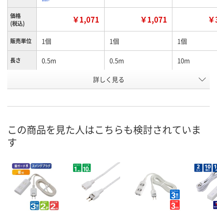
価格
￥1,071
￥1,071
￥3
(税込)
1個
1個
1個
販売単位
0.5m
0.5m
10m
長さ
詳しく見る
白
黒
黒
カラー
お申込番
P012939
P012938
P012942
号
直送品
あり
あり
在庫
この商品を見た人はこちらも検討されていま
す
8月24日（月）まで
8月13日（木）
8月13日（木）
お届け日
数量
数量
数量
カゴへ
カゴへ
カ