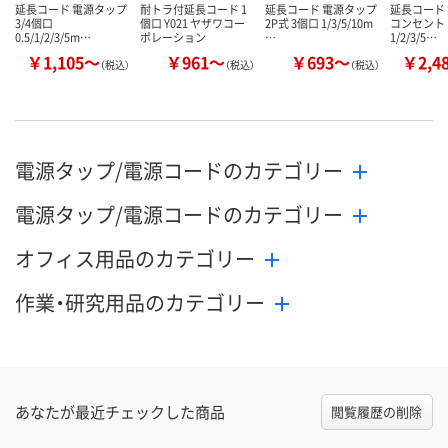
延長コード 電源タップ
耐トラ付延長コード 1
延長コード 電源タップ
延長コード
3/4個口
個口 Y021 ヤザワコー
2P式 3個口 1/3/5/10m
コンセント 
0.5/1/2/3/5m…
ポレーション
…
1/2/3/5…
￥1,105～
￥961～
￥693～
￥2,4
（税込）
（税込）
（税込）
電源タップ/電源コードのカテゴリー
電源タップ/電源コードのカテゴリー
オフィス用品のカテゴリー
作業・研究用品のカテゴリー
あなたが最近チェックした商品
閲覧履歴の削除