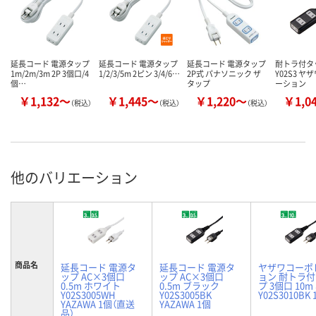
延長コード 電源タップ
延長コード 電源タップ
延長コード 電源タップ
耐トラ付タ
1m/2m/3m 2P 3個口/4
1/2/3/5m 2ピン 3/4/6…
2P式 パナソニック ザ
Y02S3 
個…
タップ
ーション
￥1,132～
￥1,445～
￥1,220～
￥1,0
（税込）
（税込）
（税込）
他のバリエーション
商品名
延長コード 電源タ
延長コード 電源タ
ヤザワコーポ
ップ AC×3個口
ップ AC×3個口
ョン 耐トラ
0.5m ホワイト
0.5m ブラック
プ 3個口 10m
Y02S3005WH
Y02S3005BK
Y02S3010BK
YAZAWA 1個（直送
YAZAWA 1個
品）