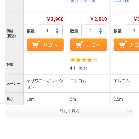
個 オリジナル
コム 1個
￥2,960
￥2,910
￥2
数量
数量
数量
価格
(税込)
カゴへ
カゴへ
カ
評価
4.1
（
9件
）
ヤザワコーポレーシ
エレコム
エレコム
メーカー
ョン
10m
5m
2.5m
長さ
プラグ形
詳しく見る
スイングプラグ
スイング型
ストレート型
状
カラーグ
ホワイト系
ホワイト系
ホワイト系
ループ