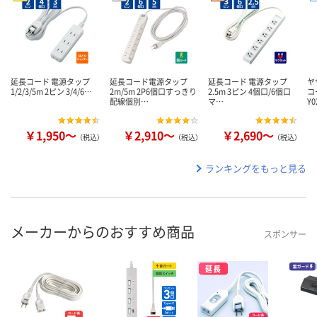
延長コード 電源タップ
延長コード電源タップ
延長コード 電源タップ
ヤ
1/2/3/5m 2ピン 3/4/6…
2m/5m 2P6個口すっきり
2.5m 3ピン 4個口/6個口
コ
配線個別…
マ…
Y0
￥1,950～
￥2,910～
￥2,690～
（税込）
（税込）
（税込）
ランキングをもっと見る
メーカーからのおすすめ商品
スポンサー