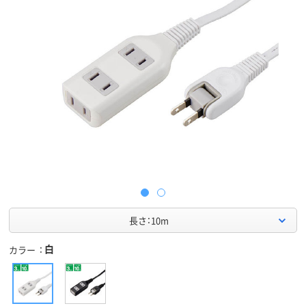
長さ：10m
白
カラー