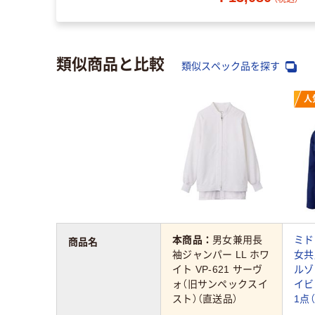
類似商品と比較
類似スペック品を探す
人
本商品：
男女兼用長
ミド
商品名
袖ジャンパー LL ホワ
女共
イト VP-621 サーヴ
ルゾン
ォ（旧サンペックスイ
イビー
スト）（直送品）
1点