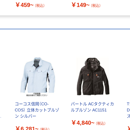
￥459~
￥149~
（税込）
（税込）
ケ
コーコス信岡（CO-
バートル ACタクティカ
T
COS） 立体カットブルゾ
ルブルゾン AC1151
D
ン シルバー
ズ
￥4,840~
（税込）
￥6,281~
（税込）