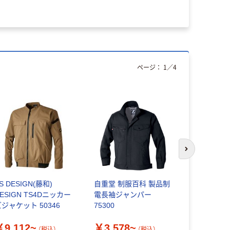
ページ：
1
／
4
次のスライド
S DESIGN(藤和)
自重堂 制服百科 製品制
バートル A
ESIGN TS4Dニッカー
電長袖ジャンパー
イビー M AC
ジャケット 50346
75300
1枚（直送品
￥9,112~
￥3,578~
￥5,498
（税込）
（税込）