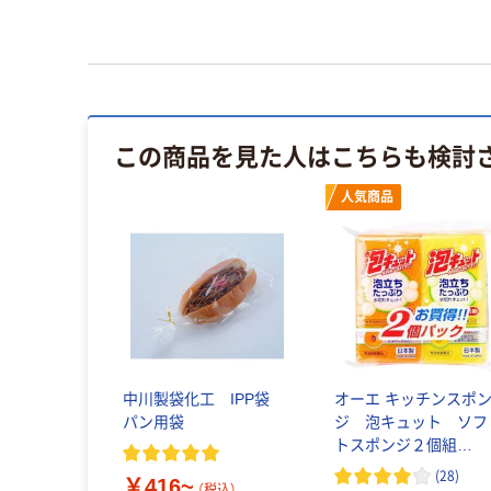
この商品を見た人はこちらも検討
人気商品
中川製袋化工 IPP袋
オーエ キッチンスポ
パン用袋
ジ 泡キュット ソフ
トスポンジ２個組
50980 1セット（2個）
(
28
)
￥416~
（税込）