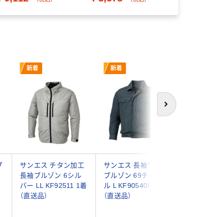
新着
新着
新着
次へ
ブ
サンエス チタン加工
サンエス 長袖ワーク
サンエス H
長袖ブルゾン 6シル
ブルゾン 69チャコー
ブルゾン
バー LL KF92511 1着
ル L KF90540N 1着
L KF92
（直送品）
（直送品）
品）