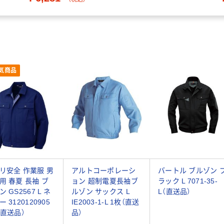
気商品
リ安全 作業服 男
アルトコーポレーシ
バートル ブルゾン 
用 春夏 長袖 ブ
ョン 超制電夏長袖ブ
ラック L 7071-35-
 GS2567 L ネ
ルゾン サックス L
L（直送品）
 3120120905
IE2003-1-L 1枚（直送
（直送品）
品）