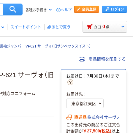
ヘルプ
各種お手続き
0
スイートポイント
あとで買う
カゴ
点
長袖ジャンパー VP621 サーヴォ（旧サンペックスイスト）
商品情報を印刷する
-621 サーヴォ（旧
お届け日：7月30日（木）まで
CP対応ユニフォーム
お届け先：
直送品
株式会社サーヴォ
この出荷元の商品のご注文合
計金額が
￥27,500(税込)
以上