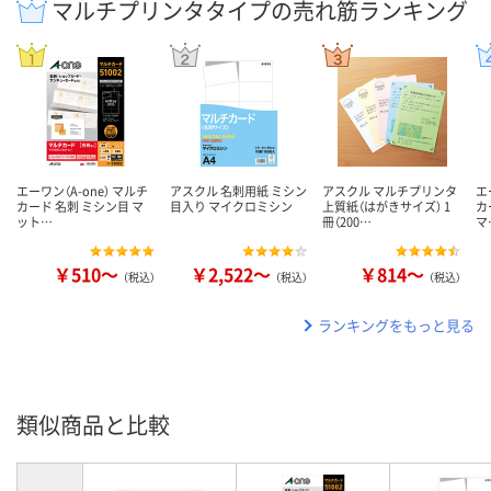
マルチプリンタタイプの売れ筋ランキング
エーワン（A-one） マルチ
アスクル 名刺用紙 ミシン
アスクル マルチプリンタ
エ
カード 名刺 ミシン目 マ
目入り マイクロミシン
上質紙（はがきサイズ） 1
カ
ット…
冊（200…
マ
￥510～
￥2,522～
￥814～
（税込）
（税込）
（税込）
ランキングをもっと見る
類似商品と比較