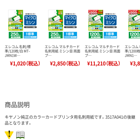
エレコム 名刺/標
エレコム マルチカード
エレコム マルチカード
エレコム 
準/120枚/白 MT-
名刺用紙 ミシン目 両面
名刺用紙 ミシン目 両面
準/1200枚
JMN1W…
プ…
プ…
JMN1…
¥1,020（税込）
¥2,850（税込）
¥11,210（税込）
¥3,
商品説明
キヤノン純正のカラーカードプリンタ用名刺用紙です。3517A041の後継
品となります。