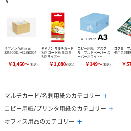
す
キヤノン 名刺両面
キヤノン マルチカード
コピー用紙 アスク
コクヨ マ
3255C001～3255C004
名刺 コート紙 厚口 白
ル マルチペーパー ス
タ用名刺用
名刺サイズ…
ーパーホワイト+
￥3,460～
￥1,080
￥149～
￥5
（税込）
（税込）
（税込）
マルチカード/名刺用紙のカテゴリー
コピー用紙/プリンタ用紙のカテゴリー
オフィス用品のカテゴリー