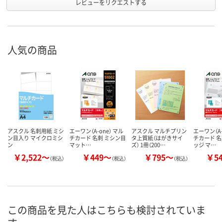
レビューをリクエストする
人気の商品
アスクル 名刺用紙 ミシ
エーワン（A-one） マル
アスクル マルチプリン
エーワン（A-
ン目入り マイクロミシ
チカード 名刺 ミシン目
タ上質紙（はがきサイ
チカード 名
ン
マット…
ズ） 1冊（200…
ッジ マ…
￥2,522～
￥449～
￥795～
￥5
（税込）
（税込）
（税込）
この商品を見た人はこちらも検討されていま