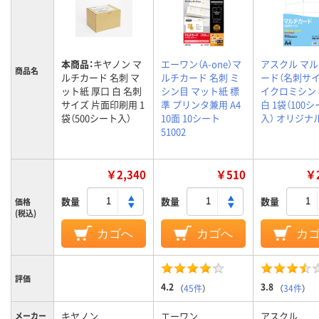
本商品：
キヤノン マ
エーワン（A-one）マ
アスクル マ
商品名
ルチカード 名刺 マ
ルチカード 名刺 ミ
ード（名刺サイ
ット紙 厚口 白 名刺
シン目 マット紙 標
イクロミシン
サイズ 片面印刷用 1
準 プリンタ兼用 A4
白 1袋（100
袋（500シート入）
10面 10シート
入） オリジナ
51002
￥2,340
￥510
￥2
数量
数量
数量
価格
(税込)
カゴへ
カゴへ
カ
評価
4.2
3.8
（
45件
）
（
34件
）
キヤノン
エーワン
アスクル
メーカー