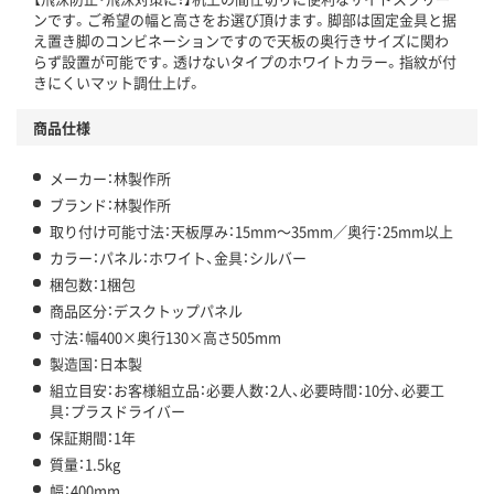
ンです。ご希望の幅と高さをお選び頂けます。脚部は固定金具と据
え置き脚のコンビネーションですので天板の奥行きサイズに関わ
らず設置が可能です。透けないタイプのホワイトカラー。指紋が付
きにくいマット調仕上げ。
商品仕様
メーカー：林製作所
ブランド：林製作所
取り付け可能寸法：天板厚み：15mm～35mm／奥行：25mm以上
カラー：パネル：ホワイト、金具：シルバー
梱包数：1梱包
商品区分：デスクトップパネル
寸法：幅400×奥行130×高さ505mm
製造国：日本製
組立目安：お客様組立品：必要人数：2人、必要時間：10分、必要工
具：プラスドライバー
保証期間：1年
質量：1.5kg
幅：400mm