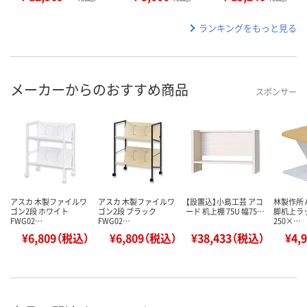
ランキングをもっと見る
メーカーからのおすすめ商品
スポンサー
アスカ 木製ファイルワ
アスカ 木製ファイルワ
【設置込】小島工芸 アコ
林製作所 A
ゴン2段 ホワイト
ゴン2段 ブラック
ード 机上棚 75U 幅75…
脚机上ラ
FWG02…
FWG02…
250×…
¥6,809（税込）
¥6,809（税込）
¥38,433（税込）
¥4,