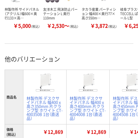
林製作所 サイドパネル
友澤木工 飛沫防止パー
タカラ産業 パーティシ
岐阜プラス
（アクリル）幅600×奥
テーション L 奥行
ョン 幅400×奥行77×
TECCELL
行133×高…
110mm
高さ550m…
ール L型
￥5,000
￥2,530～
￥3,872
￥6,2
（税込）
（税込）
（税込）
他のバリエーション
商品名
林製作所 デスクサ
林製作所 デスクサ
林製作所 デ
イドパネル 幅400 x
イドパネル 幅400 x
イドパネル 幅4
高さ350mm 片クラ
高さ400mm 片クラ
高さ450mm
ンプ型 ホワイト CT-
ンプ型 ホワイト CT-
ンプ型 ホワイト
400350B 1台（直送
400400B 1台（直送
400450B 1台
品）
品）
品）
価格
￥12,869
￥12,869
￥14
(税込)