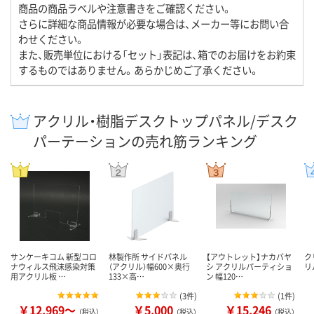
商品の商品ラベルや注意書きをご確認ください。
さらに詳細な商品情報が必要な場合は、メーカー等にお問い合
わせください。
また、販売単位における「セット」表記は、箱でのお届けをお約束
するものではありません。あらかじめご了承ください。
アクリル・樹脂デスクトップパネル/デスク
パーテーションの売れ筋ランキング
サンケーキコム 新型コロ
林製作所 サイドパネル
【アウトレット】ナカバヤ
ク
ナウィルス飛沫感染対策
（アクリル）幅600×奥行
シ アクリルパーティショ
リ
用アクリル板 …
133×高…
ン 幅120…
(
3件
)
(
1件
)
￥12,969～
￥5,000
￥15,246
（税込）
（税込）
（税込）