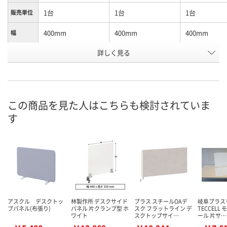
1台
1台
1台
販売単位
400mm
400mm
400mm
幅
詳しく見る
350mm
400mm
450mm
高さ
お申込番
P112027
P112030
P112033
号
直送品
直送品
直送品
在庫
この商品を見た人はこちらも検討されていま
す
9月9日（水）まで
9月9日（水）まで
9月9日（水）ま
お届け日
数量
数量
数量
カゴへ
カゴへ
カ
アスクル デスクトッ
林製作所 デスクサイド
プラス スチールOAデ
岐阜プラス
プパネル(布張り)
パネル 片クランプ型 ホ
スク フラットライン デ
TECCELL
ワイト
スクトップサイ…
ール 片サ…