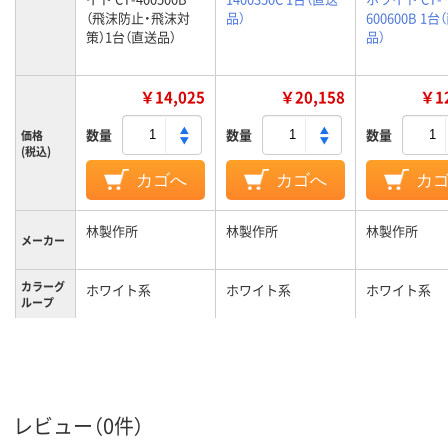
（飛沫防止・飛沫対
品）
600600B 1台
策）1台（直送品）
品）
￥14,025
￥20,158
￥12
数量
数量
数量
価格
(税込)
カゴへ
カゴへ
カ
林製作所
林製作所
林製作所
メーカー
カラーグ
ホワイト系
ホワイト系
ホワイト系
ループ
デスクトップパネル
デスクトップパネル
商品区分
1.5kg
2.8kg
質量
1年
1年
保証期間
レビュー（0件）