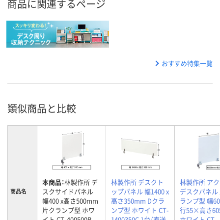
商品に関連するページ
おすすめ特集一覧
類似商品と比較
本商品：
林製作所 デ
林製作所 デスクト
林製作所 ア
スクサイドパネル
ップパネル 幅1400 x
デスクパネル
商品名
幅400 x高さ500mm
高さ350mm Dクラ
ランプ型 幅6
片クランプ型 ホワ
ンプ型 ホワイト CT-
行55×高さ60
イト CT-400500B
1400350C 1台（直送
ホワイト CT-