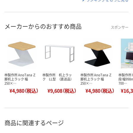
メーカーからのおすすめ商品
スポンサー
林製作所 AnoTana Ｚ
林製作所 机上ラッ
林製作所 AnoTana Ｚ
林製作所 
脚机上ラック 幅
ク LL型 （直送品）
脚机上ラック 幅
段 幅99
250×…
250×…
700…
¥4,980（税込）
¥9,608（税込）
¥4,980（税込）
¥16,
商品に関連するページ