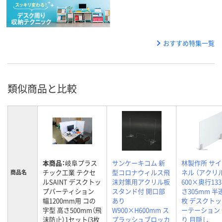
おすすめ特集一覧
類似商品と比較
本商品：
岐阜プラス
サンケーキコム 新
林製作所 サ
チック工業 テクセ
型コロナウィルス飛
ネル （アクリ
商品名
ルSAINT デスクトッ
沫対策用アクリル板
600×奥行13
プパーティション
スタンド付 開口部
さ305mm 半
幅1200mm用 コの
あり
枚 デスクトッ
字型 高さ500mm（飛
W900×H600mm ス
ーテーション
沫防止）1セット(3枚
プラッシュブロッカ
り 目隠し