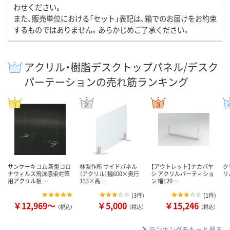
わせください。
また、販売単位における「セット」表記は、箱でのお届けをお約束
するものではありません。あらかじめご了承ください。
アクリル・樹脂デスクトップパネル/デスク
パーテーションの売れ筋ランキング
サンケーキコム 新型コロ
林製作所 サイドパネル
【アウトレット】ナカバヤ
ク
ナウィルス飛沫感染対策
（アクリル）幅600×奥行
シ アクリルパーティショ
リ
用アクリル板 …
133×高…
ン 幅120…
(
3件
)
(
1件
)
￥12,969～
￥5,000
￥15,246
（税込）
（税込）
（税込）
ランキングをもっと見る