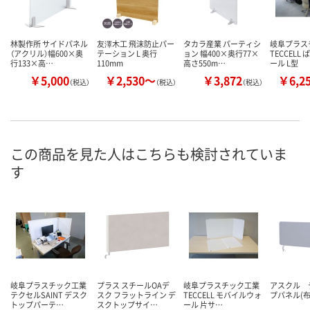
林製作所 サイドパネル
友澤木工 飛沫防止パー
タカラ産業 パーティシ
岐阜プラス
（アクリル）幅600×奥
テーション L 奥行
ョン 幅400×奥行77×
TECCELL
行133×高…
110mm
高さ550m…
ール L型
￥5,000
￥2,530～
￥3,872
￥6,2
（税込）
（税込）
（税込）
この商品を見た人はこちらも検討されていま
す
岐阜プラスチック工業
プラス スチールOAデ
岐阜プラスチック工業
アスクル 
テクセルSAINT デスク
スク フラットライン デ
TECCELL モバイルウォ
プパネル(布
トップパーテ…
スクトップサイ…
ール 片サ…