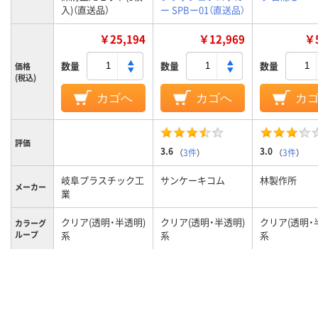
入)（直送品）
ー SPBー01（直送品）
￥25,194
￥12,969
￥5
数量
数量
数量
価格
(税込)
カゴへ
カゴへ
カ
評価
3.6
3.0
（
3件
）
（
3件
）
岐阜プラスチック工
サンケーキコム
林製作所
メーカー
業
クリア(透明・半透明)
クリア(透明・半透明)
クリア(透明・
カラーグ
ループ
系
系
系
5.3kg
1.0kg
質量