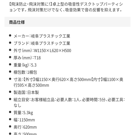
【飛沫防止・飛沫対策に！】卓上型の吸音性デスクトップパーティシ
ョンです。飛沫対策だけでなく、吸音効果で音の反響を抑えます。
商品仕様
メーカー：岐阜プラスチック工業
ブランド：岐阜プラスチック工業
外寸（mm）：W1150×L620×H500
厚み（mm）：T18
重量（kg）：5.3
梱包数：1梱包
寸法：【外寸】幅1150×奥行620×高さ500mm【内寸】幅1100×奥
行595×高さ500mm
製造国：日本製
組立目安：お客様組立品：必要人数：1人、必要時間：5分、必要工具：
なし
質量：5.3kg
幅：1150mm
奥行：620mm
高さ：500mm