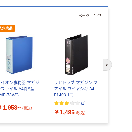
ページ：
1
／
2
人気商品
次のスライド
ライオン事務器 マガジ
リヒトラブ マガジン フ
リヒトラブ
ンファイル A4判S型
アイル ワイヤシキ A4
インダーA
MF-73WC
F1403 1冊
ト
(
1
)
￥1,958~
￥2,750
（税込）
￥1,485
（税込）