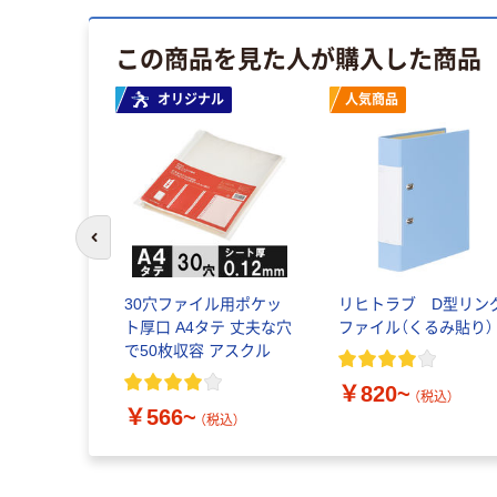
この商品を見た人が購入した商品
オリジナル
人気商品
前のスライドへ
30穴ファイル用ポケッ
リヒトラブ D型リン
ト厚口 A4タテ 丈夫な穴
ファイル（くるみ貼り）
で50枚収容 アスクル
￥820~
（税込）
￥566~
（税込）