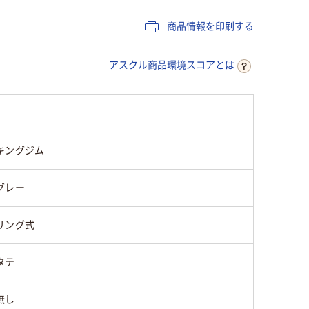
40ポケット
付属：50
商品情報を印刷する
タテ
タテ
アスクル商品環境スコアとは
有り
無し
表紙：再生
ポケット：R-PP
リフィル
キングジム
PP40%
グレー
リング式
タテ
無し