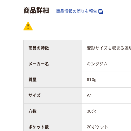
ポケット数
20ポケット
商品詳細
商品情報の誤りを報告
向き
タテ
タテ
台紙の有無
無し
商品の特徴
変形サイズも収まる透
材質
表紙
材貼
樹脂
パル
メーカー名
キングジム
生紙
質量
610g
サイズ
A4
穴数
30穴
ポケット数
20ポケット