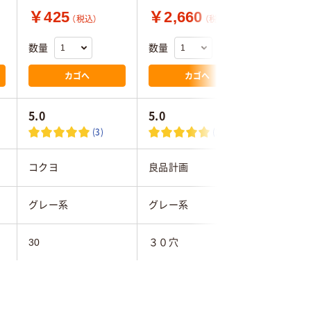
￥425
￥2,660
￥3,2
（税込）
（税込）
数量
数量
数量
カゴへ
カゴへ
5.0
5.0
4.5
(3)
(1)
コクヨ
良品計画
キングジ
グレー系
グレー系
ライトグ
30
３０穴
30
A4タテ
A4タテ