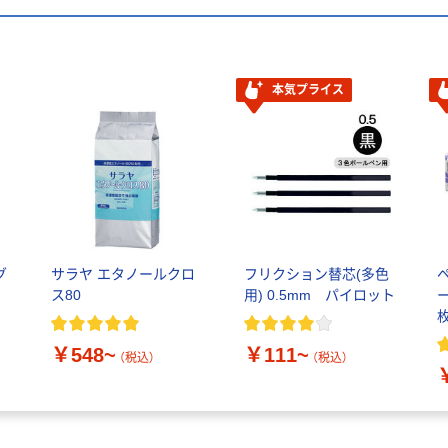
本気プライス
グ
サラヤ エタノールクロ
フリクション替芯(多色
ス80
用) 0.5mm パイロット
ー
￥548~
￥111~
（税込）
（税込）