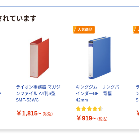
されています
人気商品
差
ライオン事務器 マガジ
キングジム リングバ
P
ンファイル A4判S型
インダーBF 背幅
SMF-53WC
42mm
S
￥1,815~
（税込）
￥919~
（税込）