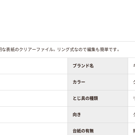
付属：12
タテ
タテ
無し
明な表紙のクリアーファイル。リング式なので編集も簡単です。
：オレフィン素
表紙：オレフィン素
表紙（芯材：古紙
材貼表紙（芯材：古紙
PP
プ配合率100%再
パルプ配合率100%再
ブランド名
）
生紙）
カラー
とじ具の種類
向き
台紙の有無