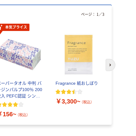
ページ：
1
／
3
本気プライス
次のスライド
ペーパータオル 中判 バ
Fragrance 紙おしぼり
プラス 修
ジンパルプ100％ 200
イパースラ
枚入 PEFC認証 シング
￥3,300~
ル アスクルオリジナル
（税込）
￥181~
￥156~
（税込）