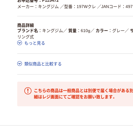
お申込番号：P115472
メーカー：キングジム
／型番：197Wクレ
／JANコード：4971
商品詳細
ブランド名
キングジム
／
質量
610g
／
カラー
グレー
／
リング式
もっと見る
類似商品と比較する
こちらの商品は一般商品とは別便で届く場合がある別
細はレジ画面にてご確認をお願い致します。