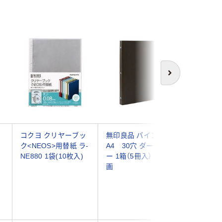
次へ
コクヨ クリヤーブッ
無印良品 バインダー
キングジ
ク<NEOS>用替紙 ラ-
A4 30穴 ダークグレ
ーファイ
NE880 1袋(10枚入)
ー 1箱（5冊入） 良品計
式（大量
画
A4タテ
54mm
ー 3139