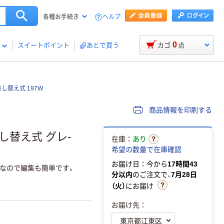
ヘルプ
各種お手続き
0
スイートポイント
あとで買う
カゴ
点
し替え式 197W
商品情報を印刷する
し替え式 グレ-
在庫：
あり
希望の数量で在庫確認
お届け日：今から
17時間43
なので編集も簡単です。
分以内
のご注文で、
7月28日
（火）
にお届け
お届け先：