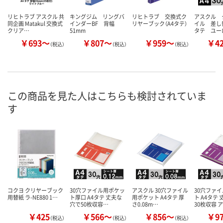
リヒトラブ アスクル 共
キングジム リングバ
リヒトラブ 交換式ク
アスクル 
同企画 Matakul 交換式
インダーBF 背幅
リヤーブック（A4タテ）
イル 差し
クリア…
51mm
タテ ユー
￥693～
￥807～
￥959～
￥4
（税込）
（税込）
（税込）
この商品を見た人はこちらも検討されていま
す
コクヨ クリヤーブック
30穴ファイル用ポケッ
アスクル 30穴ファイル
30穴ファ
用替紙 ラ-NE880 1…
ト厚口 A4タテ 丈夫な
用ポケット A4タテ 厚
ト A4タテ
穴で50枚収容…
さ0.08m…
30枚収容 
￥425
￥566～
￥856～
￥9
（税込）
（税込）
（税込）