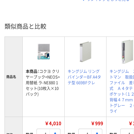
類似商品と比較
本商品：
コクヨ クリ
キングジム リング
キングジム 
ヤーブック<NEOS>
バインダーBF A4タ
トマン 取扱
商品名
用替紙 ラ-NE880 1
テ型 669BFクレ
ファイル 差
セット(10枚入×10
式 Ａ４タテ
パック)
ポケット（１
背幅４７ｍｍ
トグレー ２
ライ
￥4,010
￥999
￥1