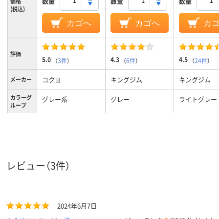
数量
数量
数量
価格
(税込)
カゴへ
カゴへ
カ
評価
5.0
4.3
4.5
（
3件
）
（
6件
）
（
24件
）
コクヨ
キングジム
キングジム
メーカー
カラーグ
グレー系
グレー
ライトグレー
ループ
30
30
4
穴数
A4タテ
A4タテ
A4タテ
サイズ
ポケット
40ポケット
付属：12
レビュー（3件）
数
タテ
タテ
タテ
向き
台紙の有
有り
無し
2024年6月7日
無