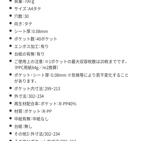
質量：700ｇ
サイズ：A4タテ
穴数：30
向き：タテ
シート厚：0.08mm
ポケット数：40ポケット
エンボス加工：有り
台紙の有無：有り
ご使用上の注意：※1ポケットの最大収容枚数は20枚までです。
（PPC用紙64g／m2換算）
ポケット・シート厚：0.08mm ※気候等により若干変化すること
があります。
ポケット内寸法：299・213
外寸法：302・234
再生材配合率：ポケット：R-PP40％
材質：ポケット：R-PP
中紙有無：中紙なし
台紙：無し
その他3：外寸法/302・234