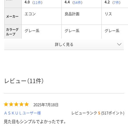
4.0
4.4
4.2
（
11件
）
（
54件
）
（
7件
）
エコン
良品計画
リス
メーカー
カラーグ
グレー系
グレー系
グレー系
ループ
詳しく見る
あり
あり、フタ別売り、あ
フタ付き
フタの有
無
り、フタ別売り
1.6kg
1,670g
質量
アスクル
商品環境
60
レビュー（11件）
スコア
2025年7月18日
ＡＳＫＵＬユーザー様
レビューランク
S
(517ポイント)
見た目もシンプルでよかったです。