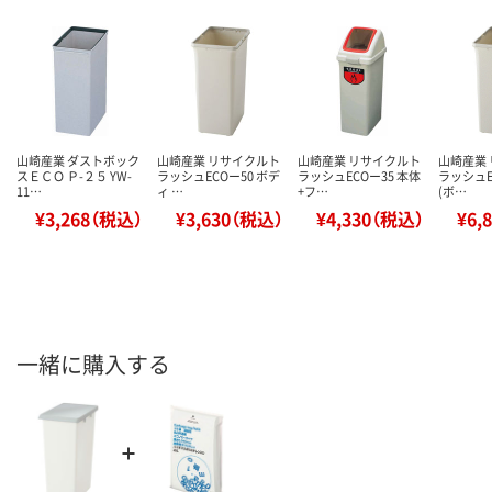
山崎産業 ダストボック
山崎産業 リサイクルト
山崎産業 リサイクルト
山崎産業
スＥＣＯ Ｐ-２５ YW-
ラッシュECOー50 ボデ
ラッシュECOー35 本体
ラッシュEC
11…
ィ …
+フ…
(ボ…
¥3,268（税込）
¥3,630（税込）
¥4,330（税込）
¥6,
一緒に購入する