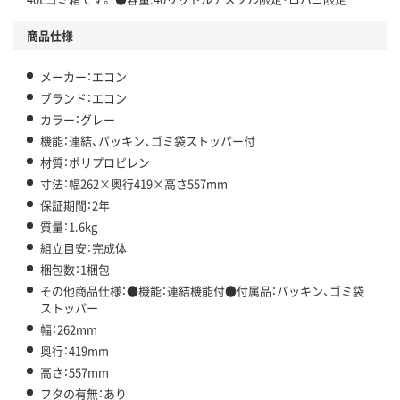
商品仕様
メーカー：エコン
ブランド：エコン
カラー：グレー
機能：連結、パッキン、ゴミ袋ストッパー付
材質：ポリプロピレン
寸法：幅262×奥行419×高さ557mm
保証期間：2年
質量：1.6kg
組立目安：完成体
梱包数：1梱包
その他商品仕様：●機能：連結機能付●付属品：パッキン、ゴミ袋
ストッパー
幅：262mm
奥行：419mm
高さ：557mm
フタの有無：あり