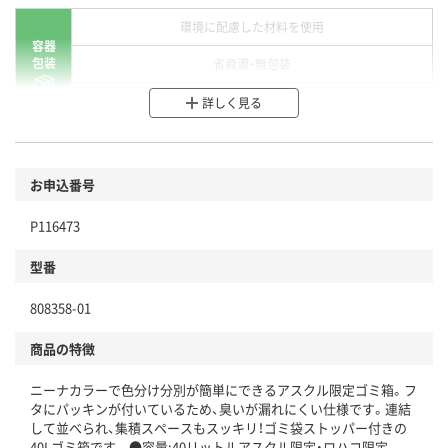
環境に配慮した材料を使用
容器
包装
省資源・無包装
分別・リサイクルしやすい設計
詳しく見る
環境に配慮した材料を使用
商品
お申込番号
本体
省資源・省エネ・節水
P116473
分別・リサイクルしやすい設計
型番
独自の回収スキームがある
808358-01
仕組
アスクルで資源循環している
商品の特徴
温室効果ガスなどの削減
ニーナカラーで色分け分別が簡単にできるアスクル限定ゴミ箱。フ
この商品の環境配慮ポイントです。下記商品詳細「
タにパッキンが付いているため、臭いが漏れにくい仕様です。連結
アスクル商品環境スコア詳細／加点項目
」で確認できます。
して並べられ、集積スペースもスッキリ！ゴミ袋ストッパー付きの
40Lゴミ箱です。 ●容量:40リットルアスクル限定・ロハコ限定