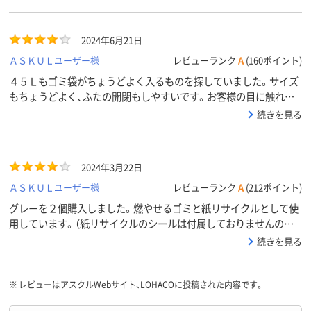
2024年6月21日
ＡＳＫＵＬユーザー様
レビューランク
A
(160ポイント)
４５Ｌもゴミ袋がちょうどよく入るものを探していました。サイズ
もちょうどよく、ふたの開閉もしやすいです。お客様の目に触れる
ところに置くものなので、グレーのふたの色が暗すぎずよかったで
続きを見る
す。
2024年3月22日
ＡＳＫＵＬユーザー様
レビューランク
A
(212ポイント)
グレーを２個購入しました。燃やせるゴミと紙リサイクルとして使
用しています。（紙リサイクルのシールは付属しておりませんので、
作成しました）すっきりして、今のところ匂いも漏れず満足です。下
続きを見る
の方まで同じ大きさで、45Lだったらもっと良かったです。
※
レビューはアスクルWebサイト、LOHACOに投稿された内容です。