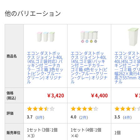
他のバリエーション
エコン ダストボッ
エコン ダストボッ
エコン ダス
商品名
クス ジョイント40L
クス ジョイント40L
クス ジョイ
（45Lゴミ袋対応） パ
（45Lゴミ袋）パッキ
40L(45Lゴミ
ッキン付 ニーナカ
ン付 ニーナカラー
キン付 ニー
ラ― ゴミ箱 3色セッ
ゴミ箱 4色セット(ピ
― ゴミ箱 グ
ト(ピンク・ブルー・
ンク・ブルー・グリー
幅262×奥行4
グリーン) オリジナ
ン・グレー) オリジナ
高さ557mm
ル
ル
ナル
価格
￥3,420
￥4,400
￥1
(税込)
評価
3.7
4.0
3.5
（
8件
）
（
2件
）
（
4件
）
1セット（3個：1個
1セット（4個：1個
1個
販売単位
×3）
×4）