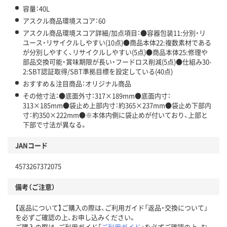
容量：40L
アスクル商品環境スコア：60
アスクル商品環境スコア詳細/加点項目：●容器包装11:分別・リ
ユース・リサイクルしやすい(10点)●商品本体22:複数素材である
が分別しやすく、リサイクルしやすい(5点)●商品本体25:修理や
部品交換可能・賞味期限が長い・フードロス削減(5点)●仕組み30-
2:SBT認証取得/SBT準拠目標を設定している(40点)
おすすめ＆注目商品：オリジナル商品
その他寸法：●底面外寸：317×189mm●底面内寸：
313×185mm●袋止め上部内寸：約365×237mm●袋止め下部内
寸：約350×222mm●※本体内側に袋止めが付いており、上部と
下部で寸法が異なる。
JANコード
4573267372075
備考（ご注意）
【返品について】ご購入の際は、ご利用ガイド「返品・交換について」
を必ずご確認の上、お申し込みください。
ご購入の際は、ご利用ガイド「
ご利用ガイド
」を必ずご確認の上、お