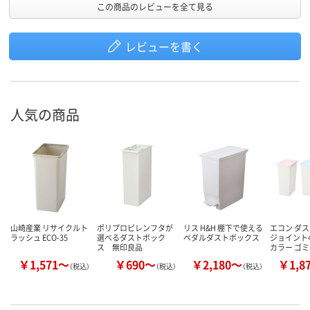
この商品のレビューを全て見る
レビューを書く
人気の商品
山崎産業 リサイクルト
ポリプロピレンフタが
リス H&H 棚下で使える
エコン ダ
ラッシュ ECO-35
選べるダストボック
ペダルダストボックス
ジョイント4
ス 無印良品
カラー ゴ
￥1,571～
￥690～
￥2,180～
￥1,8
（税込）
（税込）
（税込）