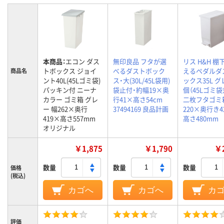
本商品：
エコン ダス
無印良品 フタが選
リス H&H 棚
トボックス ジョイ
べるダストボック
えるペダルダ
商品名
ント40L(45Lゴミ袋)
ス・大(30L/45L袋用)
ックス35L グ
パッキン付 ニーナ
袋止付・約幅19×奥
個（45Lゴミ袋
カラー ゴミ箱 グレ
行41×高さ54cm
二枚フタゴミ
ー 幅262×奥行
37494169 良品計画
220×奥行き4
419×高さ557mm
高さ480mm
オリジナル
￥1,875
￥1,790
￥2
数量
数量
数量
価格
(税込)
カゴへ
カゴへ
カ
評価