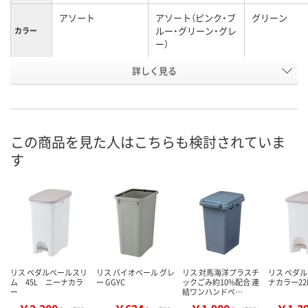
アソート
アソート（ピンク・ブ
グリーン
ルー・グリーン・グレ
カラー
ー）
お申込番
詳しく見る
P116474
P727933
P116472
号
入荷待ち
入荷待ち
入荷待ち
在庫
ご注文後、お届けに
ご注文後、お届けに
この商品を見た人はこちらも検討されていま
ついてご連絡いたし
ついてご連絡いたし
2026年9月中
お届け日
す
ます
ます
数量
数量
数量
カゴへ
カゴへ
カ
リス ペダルペールスリ
リス バイオペール グレ
リス 対馬海洋プラスチ
リス ペダル
ム 45L ニーナカラ
ー GGYC
ックごみ約10%配合 連
ナカラー22
ー
結ワンハンドペ…