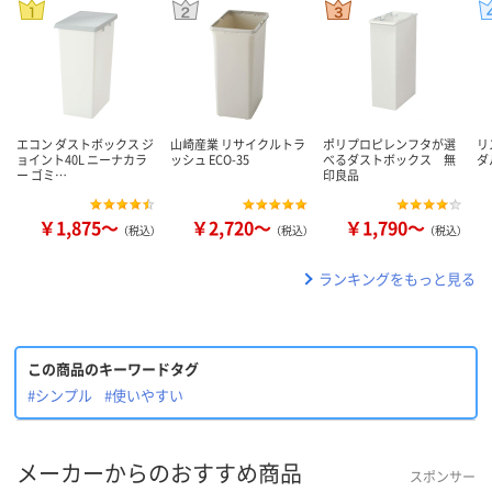
エコン ダストボックス ジ
山崎産業 リサイクルトラ
ポリプロピレンフタが選
リ
ョイント40L ニーナカラ
ッシュ ECO-35
べるダストボックス 無
ダ
ー ゴミ…
印良品
￥1,875～
￥2,720～
￥1,790～
（税込）
（税込）
（税込）
ランキングをもっと見る
この商品のキーワードタグ
#シンプル
#使いやすい
メーカーからのおすすめ商品
スポンサー