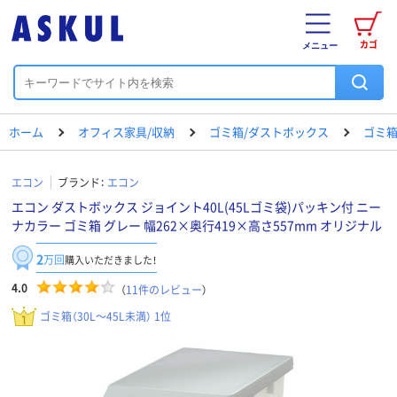
カゴ
メニュー
ホーム
オフィス家具/収納
ゴミ箱/ダストボックス
ゴミ箱（
エコン
ブランド：
エコン
エコン ダストボックス ジョイント40L(45Lゴミ袋)パッキン付 ニー
ナカラー ゴミ箱 グレー 幅262×奥行419×高さ557mm オリジナル
2
万回
購入いただきました！
4.0
（
11
件のレビュー
）
ゴミ箱（30L～45L未満） 1位