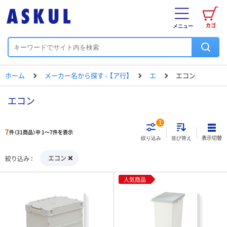
カゴ
メニュー
ホーム
メーカー名から探す - 【ア行】
エ
エコン
エコン
1
7
件（31商品）中 1～7件を表示
表示切替
絞り込み
並び替え
エコン
絞り込み
人気商品