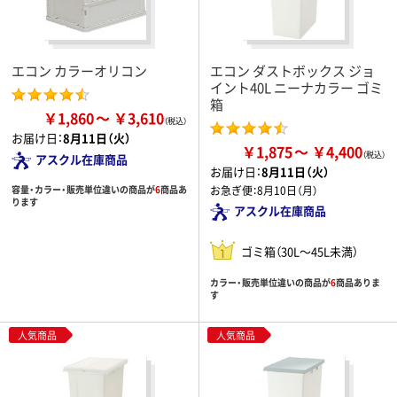
エコン カラーオリコン
エコン ダストボックス ジョ
イント40L ニーナカラー ゴミ
箱
￥1,860
￥3,610
お届け日：
8月11日（火）
￥1,875
￥4,400
アスクル在庫商品
お届け日：
8月11日（火）
容量・カラー・販売単位違いの商品が
6
商品あ
お急ぎ便：
8月10日（月）
ります
アスクル在庫商品
ゴミ箱（30L～45L未満）
カラー・販売単位違いの商品が
6
商品ありま
す
人気商品
人気商品