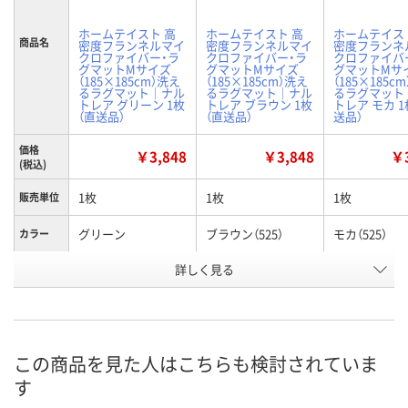
ホームテイスト 高
ホームテイスト 高
ホームテイス
商品名
密度フランネルマイ
密度フランネルマイ
密度フランネ
クロファイバー・ラ
クロファイバー・ラ
クロファイバ
グマットMサイズ
グマットMサイズ
グマットMサ
（185×185cm）洗え
（185×185cm）洗え
（185×185c
るラグマット｜ナル
るラグマット｜ナル
るラグマット
トレア グリーン 1枚
トレア ブラウン 1枚
トレア モカ 1
（直送品）
（直送品）
送品）
価格
￥3,848
￥3,848
￥3
(税込)
1枚
1枚
1枚
販売単位
グリーン
ブラウン（525）
モカ（525）
カラー
お申込番
詳しく見る
P124133
P124132
P124134
号
直送品
直送品
直送品
在庫
8月28日（金）まで
お届け日
この商品を見た人はこちらも検討されていま
す
数量