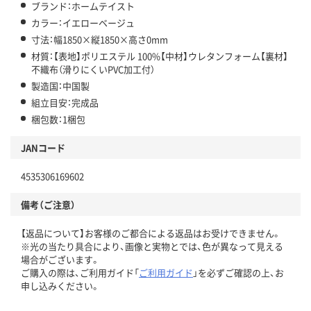
ブランド：ホームテイスト
カラー：イエローベージュ
寸法：幅1850×縦1850×高さ0mm
材質：【表地】ポリエステル 100%【中材】ウレタンフォーム【裏材】
不織布（滑りにくいPVC加工付）
製造国：中国製
組立目安：完成品
梱包数：1梱包
JANコード
4535306169602
備考（ご注意）
【返品について】お客様のご都合による返品はお受けできません。
※光の当たり具合により、画像と実物とでは、色が異なって見える
場合がございます。
ご購入の際は、ご利用ガイド「
ご利用ガイド
」を必ずご確認の上、お
申し込みください。