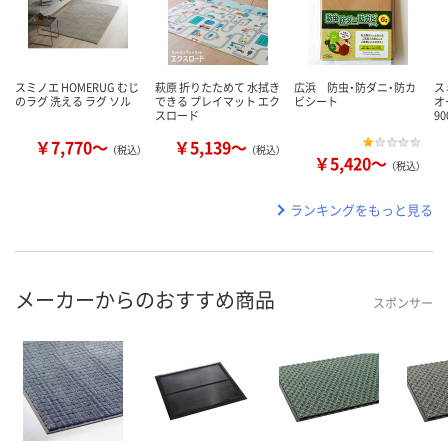
スミノエ HOMERUG むじ
萩原 折りたためて 水拭き
広浜 防虫・防ダニ・防カ
ス
のラグ 洗える ラグ ソル
できる プレイマット エク
ビシート
オ
スロード
9
￥7,770～
￥5,139～
（税込）
（税込）
￥5,420～
（税込）
ランキングをもっと見る
メーカーからのおすすめ商品
スポンサー