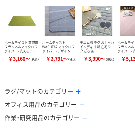
メーカー都合により
メーカー都合
販売停止中です
販売停止中で
カゴへ
ホームテイスト 高密度
ホームテイスト
デニム調 ラグ おしゃれ
ホームテイ
フランネルマイクロフ
WASHFA2 マイクロフ
インディゴ 綿 在宅ワー
フランネル
ァイバー・洗えるラ…
ァイバー・デザイン…
ク ごろ寝…
ァイバー・
￥3,160～
￥2,791～
￥3,990～
￥5,1
（税込）
（税込）
（税込）
ラグ/マットのカテゴリー
オフィス用品のカテゴリー
作業・研究用品のカテゴリー