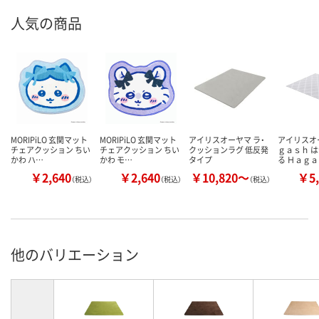
人気の商品
MORIPiLO 玄関マット
MORIPiLO 玄関マット
アイリスオーヤマ ラ・
アイリスオ
チェアクッション ちい
チェアクッション ちい
クッションラグ 低反発
ｇａｓｈ 
かわ ハ…
かわ モ…
タイプ
る Ｈａｇ
￥2,640
￥2,640
￥10,820～
￥5,
（税込）
（税込）
（税込）
他のバリエーション