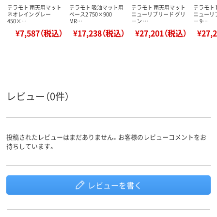
テラモト 雨天用マット
テラモト 吸油マット用
テラモト 雨天用マット
テラモト
ネオレイン グレー
ベース2 750×900
ニューリブリード グリ
ニューリ
450×…
MR…
ーン …
ー 9…
¥7,587（税込）
¥17,238（税込）
¥27,201（税込）
¥27,
レビュー（0件）
投稿されたレビューはまだありません。お客様のレビューコメントをお
待ちしています。
レビューを書く