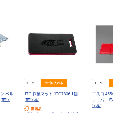
カゴに入れる
ン ベル
JTC 作業マット JTC7806 1個
エスコ 455
個（直送
（直送品）
リーパー EA
送品）
直送品