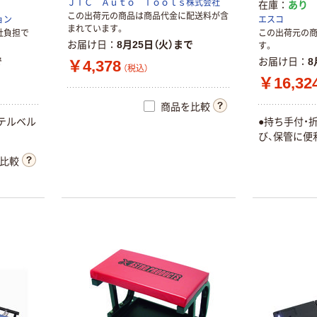
ＪＴＣ Ａｕｔｏ Ｔｏｏｌｓ株式会社
在庫
あり
この出荷元の商品は商品代金に配送料が含
ョン
エスコ
まれています。
社負担で
この出荷元の
お届け日
8月25日（火）まで
す。
で
お届け日
8
￥4,378
（税込）
￥16,32
商品を比較
テルベル
●持ち手付・
び、保管に便
比較