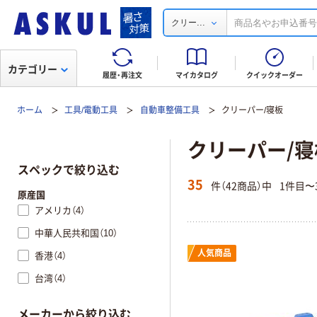
...
クリー
カテゴリー
履歴・再注文
マイカタログ
クイックオーダー
ホーム
工具/電動工具
自動車整備工具
クリーパー/寝板
クリーパー/寝
スペックで絞り込む
35
件（42商品）中
1件目〜
原産国
アメリカ（4）
中華人民共和国（10）
人気商品
香港（4）
台湾（4）
メーカーから絞り込む