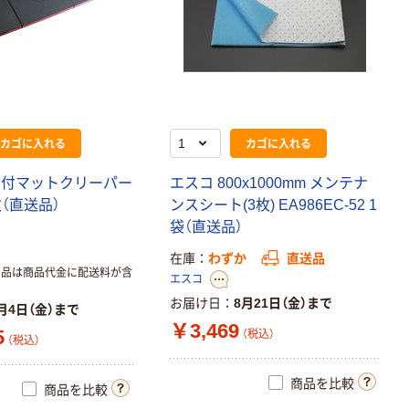
カゴに入れる
カゴに入れる
ED付マットクリーパー
エスコ 800x1000mm メンテナ
1枚（直送品）
ンスシート(3枚) EA986EC-52 1
袋（直送品）
在庫
わずか
直送品
商品は商品代金に配送料が含
エスコ
お届け日
8月21日（金）まで
月4日（金）まで
￥3,469
5
（税込）
（税込）
商品を比較
商品を比較