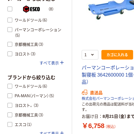
（8）
ワールドツール（6）
パーマンコーポレーション
（5）
京都機械工具（3）
ヨロスト（3）
カゴに入れる
すべて表示
パーマンコーポレーショ
製寝板 3642600000 1
ブランドから絞り込む
品）
ワールドツール（6）
直送品
PA-MAN（パーマン）（5）
株式会社パーマンコーポレーシ
この出荷元の商品は配送料が当
ヨロスト。（3）
す。
京都機械工具（3）
お届け日
8月21日（金）ま
￥6,758
エスコ（1）
（税込）
すべて表示