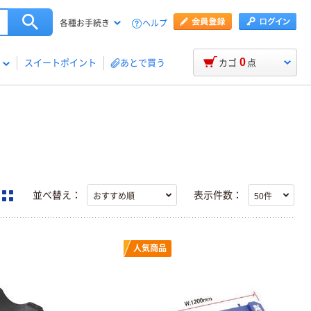
ヘルプ
各種お手続き
0
スイートポイント
あとで買う
カゴ
点
並べ替え：
表示件数：
人気商品