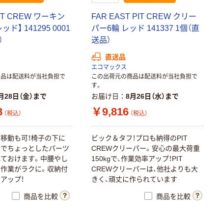
IT CREW ワーキン
FAR EAST PIT CREW クリー
ド】 141295 0001
パー6輪 レッド 141337 1個（直
）
送品）
直送品
エコマックス
商品は配送料が当社負担で
この出荷元の商品は配送料が当社負担で
す。
月28日（金）まで
お届け日
8月26日（水）まで
8
￥9,816
（税込）
（税込）
移動も可！椅子の下に
ビック＆タフ！プロも納得のPIT
のでちょっとしたパーツ
CREWクリーパー。安心の最大荷重
ておけます。中腰やし
150kgで、作業効率アップ！PIT
作業がラクに。収納付
CREWクリーパーは、他社よりも大
アップ！
きく、頑丈に作られています
商品を比較
商品を比較