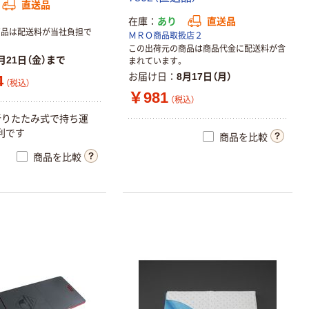
直送品
在庫
あり
直送品
商品は配送料が当社負担で
ＭＲＯ商品取扱店２
この出荷元の商品は商品代金に配送料が含
月21日（金）まで
まれています。
お届け日
8月17日（月）
4
（税込）
￥981
（税込）
折りたたみ式で持ち運
利です
商品を比較
商品を比較