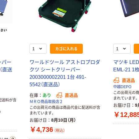
カゴに入れる
ーパー
ワールドツール アストロプロダ
マツキ L
台（直送
クツ シートクリーパー
EML-21 
2003000002201 1台 491-
直送品
5542（直送品）
中越DEPO
この出荷元の
在庫
あり
直送品
まれています。
配送料が含
ＭＲＯ商品取扱店２
お届け日
9
この出荷元の商品は商品代金に配送料が含
で
￥12,88
まれています。
お届け日
8月10日（月）
￥4,736
（税込）