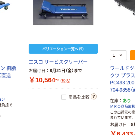
バリエーション一覧へ（5）
エスコ サービスクリーパー
ン 樹脂
ワールドツ
お届け日
8月21日（金）まで
個（直送
クツ プラ
￥10,564~
（税込）
PC493 200
704-9858
商品を比較
ョン
在庫
あり
社負担で
ＭＲＯ商品取
この出荷元の
で
まれています。
お届け日
8
￥6,433