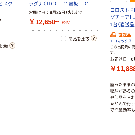
ービスク
ラグナ（JTC） JTC 寝板 JTC
ヨロスト P
お届け日
8月25日（火）まで
グチェア【レッ
降
￥12,650~
（税込）
1台（直送品
直送品
商品を比較
エコマックス
比較
この出荷元の
す。
お届け日
8
￥11,88
座ったままの
収納がある
や部品を入れ
ゃがんで行う
で作業効率も