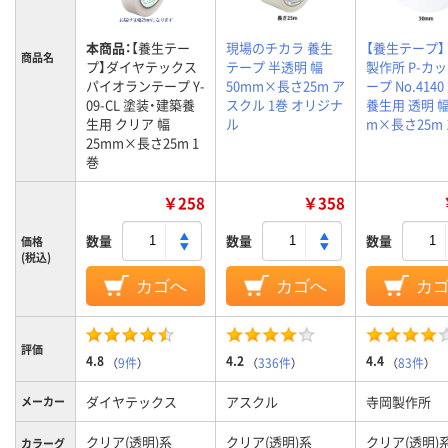
本商品：
【養生テー
現場のチカラ 養生
【養生テープ】
商品名
プ】ダイヤテックス
テープ 半透明 幅
製作所 P-カ
パイオランテープ Y-
50mm×長さ25m ア
ープ No.414
09-CL 塗装・建築養
スクル 1巻 オリジナ
養生用 透明 幅
生用 クリア 幅
ル
m×長さ25m 
25mm×長さ25m 1
巻
￥258
￥358
数量
数量
数量
価格
(税込)
カゴへ
カゴへ
カ
評価
4.8
4.2
4.4
（
9件
）
（
336件
）
（
83件
）
ダイヤテックス
アスクル
寺岡製作所
メーカー
クリア(透明)系
クリア(透明)系
クリア(透明)
カラーグ