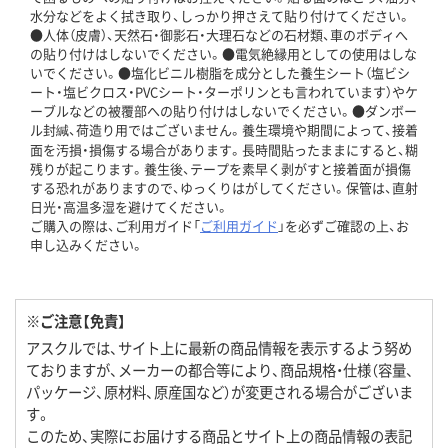
水分などをよく拭き取り、しっかり押さえて貼り付けてください。
●人体（皮膚）、天然石・御影石・大理石などの石材類、車のボディへ
の貼り付けはしないでください。●電気絶縁用としての使用はしな
いでください。●塩化ビニル樹脂を成分とした養生シート（塩ビシ
ート・塩ビクロス・PVCシート・ターポリンとも言われています）やケ
ーブルなどの被覆部への貼り付けはしないでください。●ダンボー
ル封緘、荷造り用ではございません。養生環境や期間によって、接着
面を汚損・損傷する場合があります。長時間貼ったままにすると、糊
残りが起こります。養生後、テープを素早く剥がすと接着面が損傷
する恐れがありますので、ゆっくりはがしてください。保管は、直射
日光・高温多湿を避けてください。
ご購入の際は、ご利用ガイド「
ご利用ガイド
」を必ずご確認の上、お
申し込みください。
※ご注意【免責】
アスクルでは、サイト上に最新の商品情報を表示するよう努め
ておりますが、メーカーの都合等により、商品規格・仕様（容量、
パッケージ、原材料、原産国など）が変更される場合がございま
す。
このため、実際にお届けする商品とサイト上の商品情報の表記