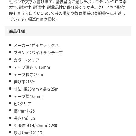
性ペンで文字が書けます。塗装壁面に適したポリエチレンクロス素
材で、耐水性・耐湿性・耐薬品性に優れ軽くて丈夫。クリア色で貼付
時も目立ちにくいため、公共の場所や教育関係の美観養生にも適し
ています。幅25mmの幅狭。
商品仕様
メーカー：ダイヤテックス
ブランド：パイオランテープ
カラー：クリア
テープ厚さ：0.16mm
テープ長さ：25m
伸び率：15%
寸法：幅25mm×長さ25m
テープ幅：25mm
色：クリア
幅（mm）：25
長さ（m）：25
引張強度（N/50mm）：280
厚さ（mm）：0.16