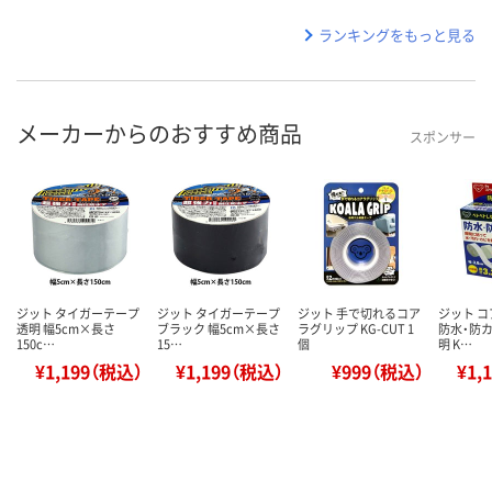
ランキングをもっと見る
メーカーからのおすすめ商品
スポンサー
ジット タイガーテープ
ジット タイガーテープ
ジット 手で切れるコア
ジット 
透明 幅5cm×長さ
ブラック 幅5cm×長さ
ラグリップ KG-CUT 1
防水・防カ
150c…
15…
個
明 K…
¥1,199（税込）
¥1,199（税込）
¥999（税込）
¥1,