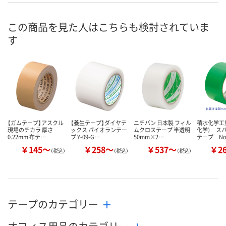
号
あり
1点
4点
在庫
この商品を見た人はこちらも検討されていま
す
8月10日（月）
8月10日（月）
8月10日（月）
お届け日
数量
数量
数量
カゴへ
カゴへ
カ
【ガムテープ】アスクル
【養生テープ】ダイヤテ
ニチバン 日本製 フィル
積水化学工
現場のチカラ 厚さ
ックス パイオランテー
ムクロステープ 半透明
化学） ス
0.22mm 布テ…
プ Y-09-G…
50mm×2…
テープ No
￥145～
￥258～
￥537～
￥2
（税込）
（税込）
（税込）
テープのカテゴリー