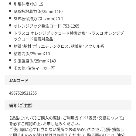
引張伸度（％）：15
SUS板粘着力（N/25mm）：10
SUS板保持力（ズレmm）：0.1
オレンジブック発注コード：753-1265
トラスコ オレンジブックコード検索対象：トラスコ オレンジブ
ックコード検索対象品
材質：基材：ポリエチレンクロス、粘着剤：アクリル系
粘着力(N/25mm)：10
引張強度(N/25mm)：140
その他：油性マーカー可
JANコード
4967529521255
備考（ご注意）
【返品について】ご購入の際は、ご利用ガイド「返品・交換について」
を必ずご確認の上、お申し込みください。
ご使用前に必ず目立たない場所でお確かめいただき、汚損・損傷し
て困るものへの貼り付けはお控えください。貼る面のほこり、油分、