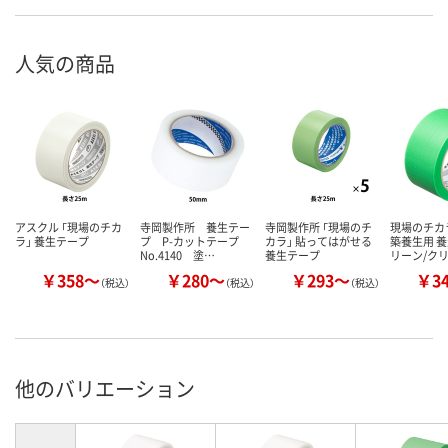
人気の商品
アスクル 「現場のチカ
寺岡製作所 養生テー
寺岡製作所 「現場のチ
現場のチカ
ラ」 養生テープ
プ P-カットテープ
カラ」 貼ってはがせる
築養生用 養
No.4140 塗…
養生テープ
リーン/ク
￥358～
￥280～
￥293～
￥3
（税込）
（税込）
（税込）
他のバリエーション