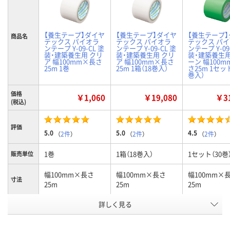
【養生テープ】ダイヤ
【養生テープ】ダイヤ
【養生テープ
商品名
テックス パイオラ
テックス パイオラ
テックス パ
ンテープ Y-09-CL 塗
ンテープ Y-09-CL 塗
ンテープ Y-09
装・建築養生用 クリ
装・建築養生用 クリ
装・建築養生用
ア 幅100mm×長さ
ア 幅100mm×長さ
ーン 幅100
25m 1巻
25m 1箱（18巻入）
さ25m 1セット
巻入）
価格
￥1,060
￥19,080
￥31
(税込)
評価
5.0
5.0
4.5
（
2件
）
（
2件
）
（
2件
）
1巻
1箱（18巻入）
1セット（30巻
販売単位
幅100mm×長さ
幅100mm×長さ
幅100mm×
寸法
25m
25m
25m
詳しく見る
クリア
クリア
グリーン
カラー
お申込番
P171150
P233961
2891877