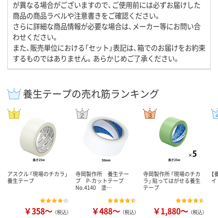
が異なる場合がございますので、ご使用前には必ずお届けした
商品の商品ラベルや注意書きをご確認ください。
さらに詳細な商品情報が必要な場合は、メーカー等にお問い合
わせください。
また、販売単位における「セット」表記は、箱でのお届けをお約束
するものではありません。あらかじめご了承ください。
養生テープの売れ筋ランキング
アスクル 「現場のチカラ」
寺岡製作所 養生テー
寺岡製作所 「現場のチカ
【
養生テープ
プ P-カットテープ
ラ」 貼ってはがせる養生
イ
No.4140 塗…
テープ
￥358～
￥488～
￥1,880～
（税込）
（税込）
（税込）